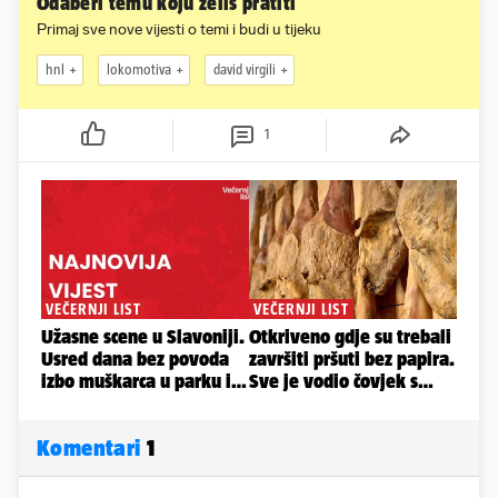
Odaberi temu koju želiš pratiti
Primaj sve nove vijesti o temi i budi u tijeku
hnl
lokomotiva
david virgili
1
Komentari
1