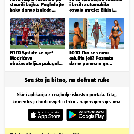
stvorili bajku: Pogledajte
i brzih automobila
kako danas izgleda
osvaja mreže: Bikini
dvorac u Zagorju
spaja s konjskim
snagama
FOTO Sjećate se nje?
FOTO Tko se srami
Modrićeva
celulita još? Poznate
obožavateljica polugola
dame ponosno ga
uletjela na finale LP. Evo
pokazuju pa slave svoje
što radi danas
obline
Sve što je bitno, na dohvat ruke
Skini aplikaciju za najbolje iskustvo portala. Čitaj,
komentiraj i budi uvijek u toku s najnovijim vijestima.