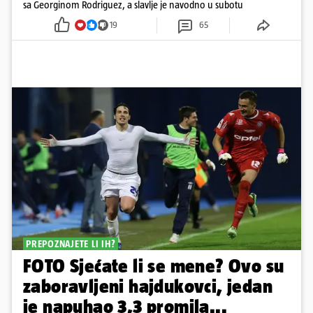
sa Georginom Rodriguez, a slavlje je navodno u subotu
19
65
PREPOZNAJETE LI IH?
FOTO Sjećate li se mene? Ovo su
zaboravljeni hajdukovci, jedan
je napuhao 3,3 promila...