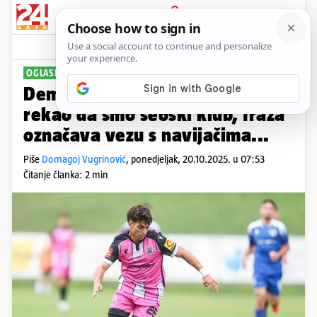
PRIJAVA
Sport
Komentari
1
OGLASIO SE I IGRAČ
Demantij lokosa: Virgili nije
rekao da smo seoski klub, fraza
označava vezu s navijačima...
Piše
Domagoj Vugrinović
,
ponedjeljak, 20.10.2025. u 07:53
Čitanje članka: 2 min