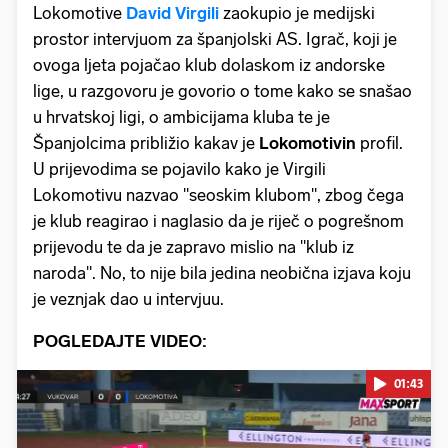
Lokomotive
David
Virgili
zaokupio je medijski
prostor intervjuom za španjolski AS. Igrač, koji je
ovoga ljeta pojačao klub dolaskom iz andorske
lige, u razgovoru je govorio o tome kako se snašao
u hrvatskoj ligi, o ambicijama kluba te je
Španjolcima približio kakav je
Lokomotivin
profil.
U prijevodima se pojavilo kako je Virgili
Lokomotivu nazvao "seoskim klubom", zbog čega
je klub reagirao i naglasio da je riječ o pogrešnom
prijevodu te da je zapravo mislio na "klub iz
naroda". No, to nije bila jedina neobična izjava koju
je veznjak dao u intervjuu.
POGLEDAJTE VIDEO:
01:43