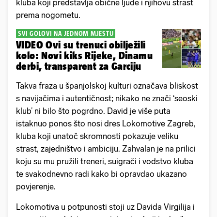
kluba koji predstavlja obične ljude i njihovu strast
prema nogometu.
SVI GOLOVI NA JEDNOM MJESTU
VIDEO Ovi su trenuci obilježili
kolo: Novi kiks Rijeke, Dinamu
derbi, transparent za Garciju
Takva fraza u španjolskoj kulturi označava bliskost
s navijačima i autentičnost; nikako ne znači ‘seoski
klub’ ni bilo što pogrdno. David je više puta
istaknuo ponos što nosi dres Lokomotive Zagreb,
kluba koji unatoč skromnosti pokazuje veliku
strast, zajedništvo i ambiciju. Zahvalan je na prilici
koju su mu pružili treneri, suigrači i vodstvo kluba
te svakodnevno radi kako bi opravdao ukazano
povjerenje.
Lokomotiva u potpunosti stoji uz Davida Virgilija i