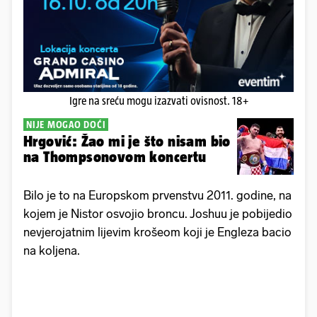
Igre na sreću mogu izazvati ovisnost. 18+
NIJE MOGAO DOĆI
Hrgović: Žao mi je što nisam bio
na Thompsonovom koncertu
Bilo je to na Europskom prvenstvu 2011. godine, na
kojem je Nistor osvojio broncu. Joshuu je pobijedio
nevjerojatnim lijevim krošeom koji je Engleza bacio
na koljena.