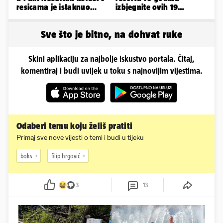
resicama je istaknuo
izbjegnite ovih 19
njezine vitke noge...
grešaka i olakšajte si
odmor
Sve što je bitno, na dohvat ruke
Skini aplikaciju za najbolje iskustvo portala. Čitaj,
komentiraj i budi uvijek u toku s najnovijim vijestima.
Odaberi temu koju želiš pratiti
Primaj sve nove vijesti o temi i budi u tijeku
boks
filip hrgović
3
13