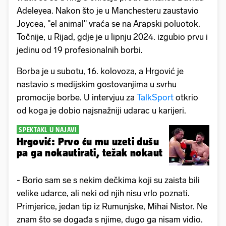
Adeleyea. Nakon što je u Manchesteru zaustavio
Joycea, "el animal" vraća se na Arapski poluotok.
Točnije, u Rijad, gdje je u lipnju 2024. izgubio prvu i
jedinu od 19 profesionalnih borbi.
Borba je u subotu, 16. kolovoza, a Hrgović je
nastavio s medijskim gostovanjima u svrhu
promocije borbe. U intervjuu za
TalkSport
otkrio
od koga je dobio najsnažniji udarac u karijeri.
SPEKTAKL U NAJAVI
Hrgović: Prvo ću mu uzeti dušu
pa ga nokautirati, težak nokaut
- Borio sam se s nekim dečkima koji su zaista bili
velike udarce, ali neki od njih nisu vrlo poznati.
Primjerice, jedan tip iz Rumunjske, Mihai Nistor. Ne
znam što se događa s njime, dugo ga nisam vidio.