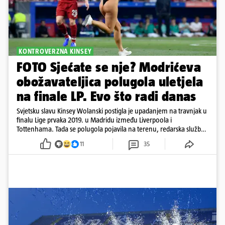
KONTROVERZNA KINSEY
FOTO Sjećate se nje? Modrićeva
obožavateljica polugola uletjela
na finale LP. Evo što radi danas
Svjetsku slavu Kinsey Wolanski postigla je upadanjem na travnjak u
finalu Lige prvaka 2019. u Madridu između Liverpoola i
Tottenhama. Tada se polugola pojavila na terenu, redarska služba
ju je lovila po travnjaku, a njezine fotografije obišle su svijet.
11
35