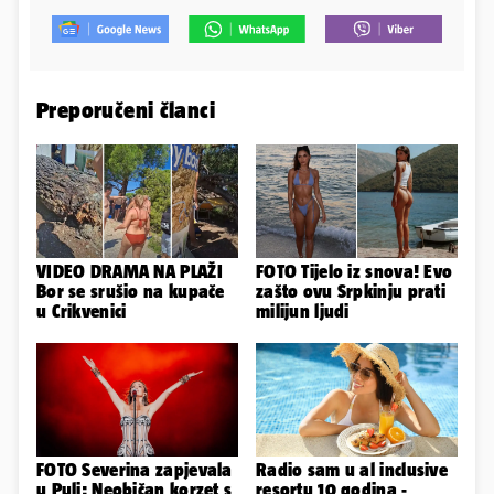
Preporučeni članci
VIDEO DRAMA NA PLAŽI
FOTO Tijelo iz snova! Evo
Bor se srušio na kupače
zašto ovu Srpkinju prati
u Crikvenici
milijun ljudi
FOTO Severina zapjevala
Radio sam u al inclusive
u Puli: Neobičan korzet s
resortu 10 godina -