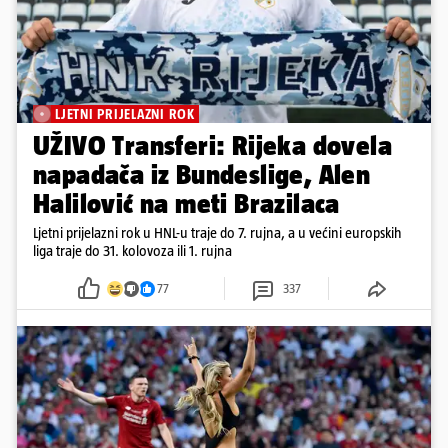
LJETNI PRIJELAZNI ROK
UŽIVO Transferi: Rijeka dovela
napadača iz Bundeslige, Alen
Halilović na meti Brazilaca
Ljetni prijelazni rok u HNL-u traje do 7. rujna, a u većini europskih
liga traje do 31. kolovoza ili 1. rujna
77
337