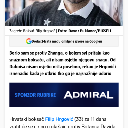
Zagreb: Boksač Filip Hrgović |
Foto: Davor Puklavec/PIXSELL
Dodaj 24sata među omiljene izvore na Googleu
Borio sam se protiv Zhanga, o kojem svi pričaju kao
snažnom boksaču, ali nisam osjetio njegovu snagu. Od
Duboisa nisam osjetio ništa posebno, rekao je Hrgović i
iznenadio kada je otkrio tko ga je najsnažnije udario
Hrvatski boksač
Filip Hrgović
(33) za 11 dana
vratit će se u ring u okršaju protiv Britanca Davida