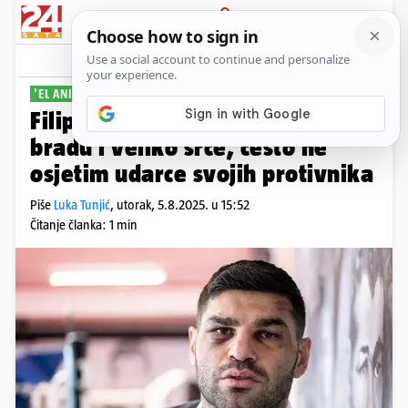
PRIJAVA
Sport
Komentari
13
'EL ANIMAL' UVJERENO
Filip Hrgović: Imam jako dobru
bradu i veliko srce, često ne
osjetim udarce svojih protivnika
Piše
Luka Tunjić
,
utorak, 5.8.2025. u 15:52
Čitanje članka: 1 min