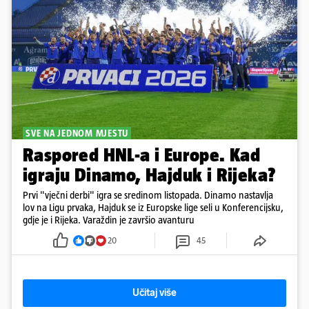
SVE NA JEDNOM MJESTU
Raspored HNL-a i Europe. Kad
igraju Dinamo, Hajduk i Rijeka?
Prvi "vječni derbi" igra se sredinom listopada. Dinamo nastavlja
lov na Ligu prvaka, Hajduk se iz Europske lige seli u Konferencijsku,
gdje je i Rijeka. Varaždin je završio avanturu
20
45
Učitaj više