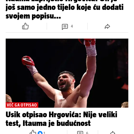
još samo jedno tijelo koje ću dodati
svojem popisu...
4
VEĆ GA OTPISAO
Usik otpisao Hrgovića: Nije veliki
test, Itauma je budućnost
1
6