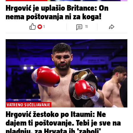
Hrgović je uplašio Britance: On
nema poštovanja ni za koga!
1
11
VATRENO SUČELJAVANJE
Hrgović žestoko po Itaumi: Ne
dajem ti poštovanje. Tebi je sve na
pladnju, za Hrvata ih 'zaboli'