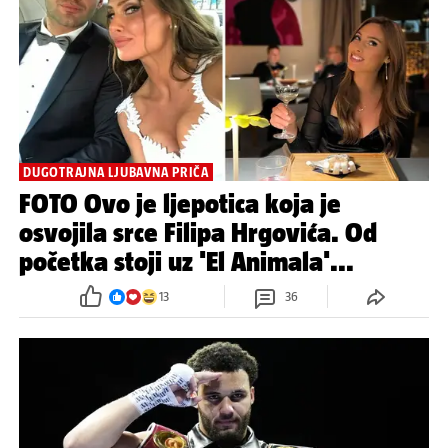
DUGOTRAJNA LJUBAVNA PRIČA
FOTO Ovo je ljepotica koja je
osvojila srce Filipa Hrgovića. Od
početka stoji uz 'El Animala'...
13
36