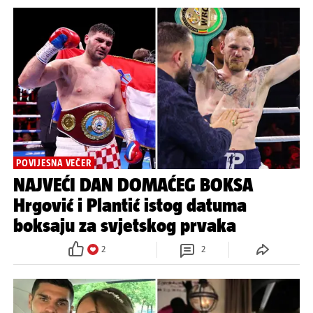
POVIJESNA VEČER
NAJVEĆI DAN DOMAĆEG BOKSA
Hrgović i Plantić istog datuma
boksaju za svjetskog prvaka
2
2