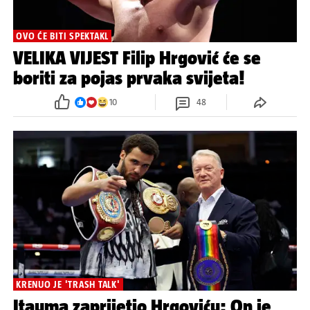
OVO ĆE BITI SPEKTAKL
VELIKA VIJEST Filip Hrgović će se
boriti za pojas prvaka svijeta!
10
48
KRENUO JE 'TRASH TALK'
Itauma zaprijetio Hrgoviću: On je