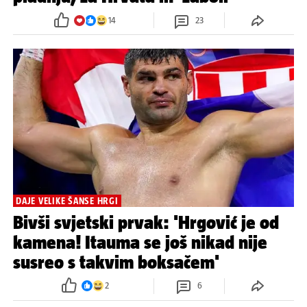
14
23
DAJE VELIKE ŠANSE HRGI
Bivši svjetski prvak: 'Hrgović je od
kamena! Itauma se još nikad nije
susreo s takvim boksačem'
2
6