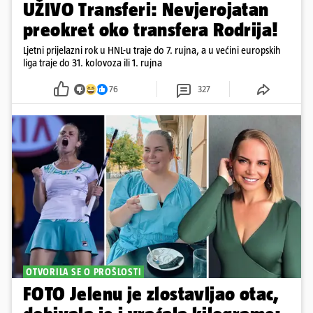
UŽIVO Transferi: Nevjerojatan
preokret oko transfera Rodrija!
Ljetni prijelazni rok u HNL-u traje do 7. rujna, a u većini europskih
liga traje do 31. kolovoza ili 1. rujna
76
327
OTVORILA SE O PROŠLOSTI
FOTO Jelenu je zlostavljao otac,