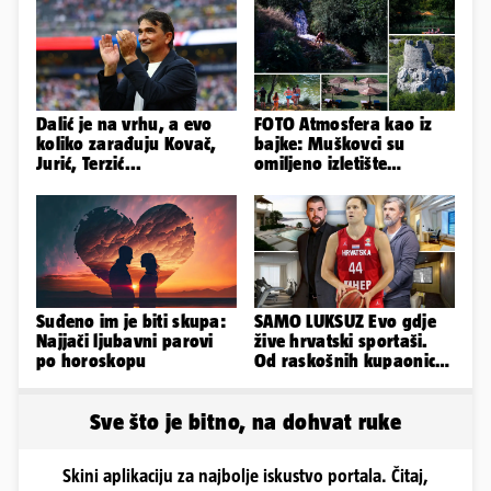
Dalić je na vrhu, a evo
FOTO Atmosfera kao iz
koliko zarađuju Kovač,
bajke: Muškovci su
Jurić, Terzić...
omiljeno izletište
Zadrana, pogledajte
zašto
Suđeno im je biti skupa:
SAMO LUKSUZ Evo gdje
Najjači ljubavni parovi
žive hrvatski sportaši.
po horoskopu
Od raskošnih kupaonica
pa do privatnog kina
Sve što je bitno, na dohvat ruke
Skini aplikaciju za najbolje iskustvo portala. Čitaj,