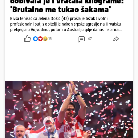
dobivala je i vraćala kilograme:
'Brutalno me tukao šakama'
Bivša tenisačica Jelena Dokić (42) prošla je težak životni i
profesionalni put, s obitelji je nakon srpske agresije na Hrvatsku
prebjegla u Vojvodinu, potom u Australiju gdje danas inspirira
mnoge
16
47