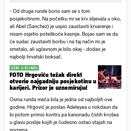
- Od druge runde borio sam se s tom
posjekotinom. Na početku mi se krv slijevala u oko,
ali Abel (Sanchez) je uspio zaustaviti krvarenje i
nisam osjetio poteškoće kasnije. Bojao sam se da
će sudac zaustaviti borbu i na taj način mi je
smetalo, ali uglavnom je bilo okej - dodao je
najbolji hrvatski boksač.
UŽAS U RIJADU
FOTO Hrgoviću težak direkt
otvorio najgadniju posjekotinu u
karijeri. Prizor je uznemirujuć
Osma runda meča bila je jedna od najboljih ove
godine. Hrgović je poslao Adeleyea u nokdaun da
bi potom primio kontru pa kanonadu čistih krošea
u glavu poslije kojih je čudesno ostao stajati na
nogama.