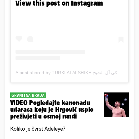
View this post on Instagram
A post shared by TURKI ALALSHIKH تركي آل الشيخ (@turki)
GRANITNA BRADA
VIDEO Pogledajte kanonadu
udaraca koju je Hrgović uspio
preživjeti u osmoj rundi
Koliko je čvrst Adeleye?