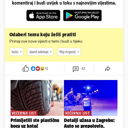
komentiraj i budi uvijek u toku s najnovijim vijestima.
Odaberi temu koju želiš pratiti
Primaj sve nove vijesti o temi i budi u tijeku
boks
david adeleye
filip hrgović
12
42