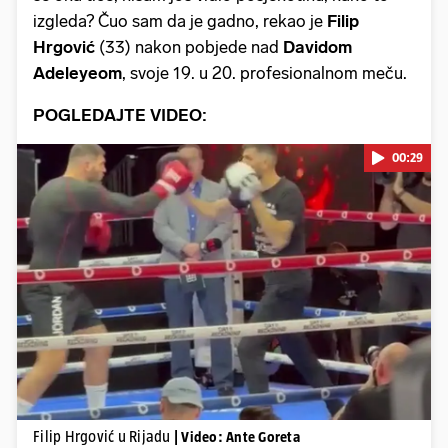
izgleda? Čuo sam da je gadno, rekao je
Filip
Hrgović
(33) nakon pobjede nad
Davidom
Adeleyeom
, svoje 19. u 20. profesionalnom meču.
POGLEDAJTE VIDEO:
00:29
Pokretanje videa...
Filip Hrgović u Rijadu
| Video: Ante Goreta