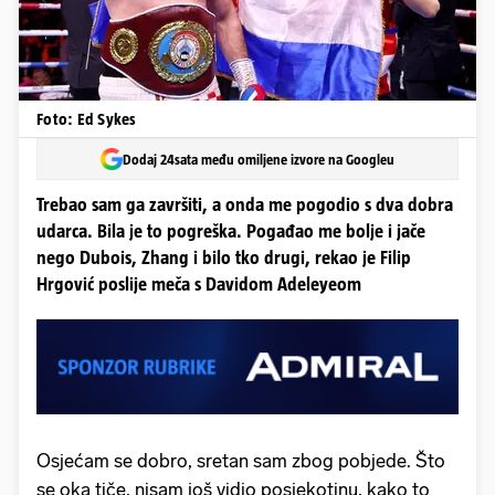
Foto: Ed Sykes
Dodaj 24sata među omiljene izvore na Googleu
Trebao sam ga završiti, a onda me pogodio s dva dobra
udarca. Bila je to pogreška. Pogađao me bolje i jače
nego Dubois, Zhang i bilo tko drugi, rekao je Filip
Hrgović poslije meča s Davidom Adeleyeom
Osjećam se dobro, sretan sam zbog pobjede. Što
se oka tiče, nisam još vidio posjekotinu, kako to