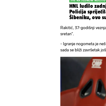
SVE NA JEDNOM MJESTU
HNL ludilo zadn
Policija spriječ
Šibeniku, ovo su
utakmica...
Rakitić, 37-godišnji veznja
sretan".
- Igranje nogometa je neš
sada se bliži završetak još