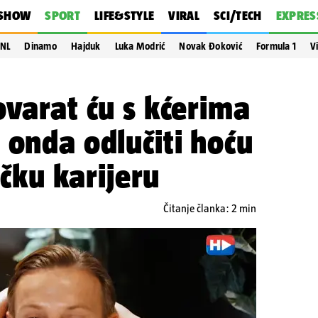
SHOW
SPORT
LIFE&STYLE
VIRAL
SCI/TECH
EXPRES
NL
Dinamo
Hajduk
Luka Modrić
Novak Đoković
Formula 1
V
ovarat ću s kćerima
 onda odlučiti hoću
ačku karijeru
Čitanje članka: 2 min