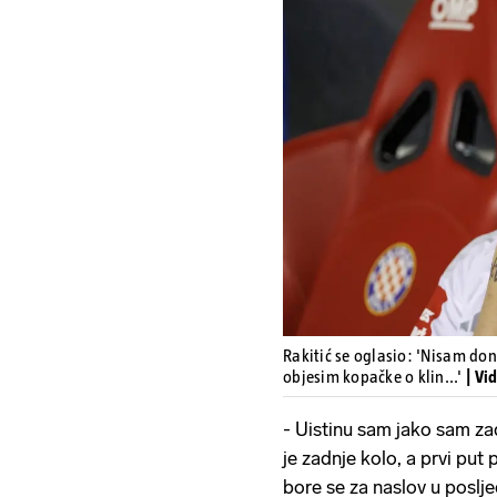
Rakitić se oglasio: 'Nisam don
objesim kopačke o klin...'
| Vi
- Uistinu sam jako sam za
je zadnje kolo, a prvi put
bore se za naslov u poslje