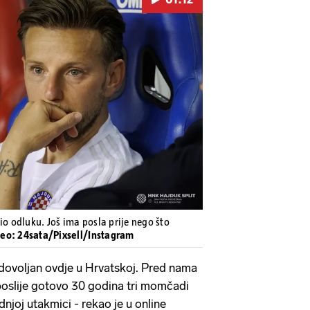
Pokretanje videa...
io odluku. Još ima posla prije nego što
deo: 24sata/Pixsell/Instagram
dovoljan ovdje u Hrvatskoj. Pred nama
 poslije gotovo 30 godina tri momčadi
dnjoj utakmici - rekao je u online