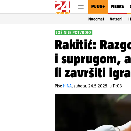
PLUS+
NEWS
Nogomet
Vatreni
H
JOŠ NIJE POTVRDIO
Rakitić: Razg
i suprugom, a
li završiti igr
Piše
HINA
,
subota, 24.5.2025. u 11:03