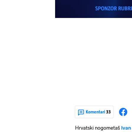
Komentari
33
Hrvatski nogometaš
Ivan