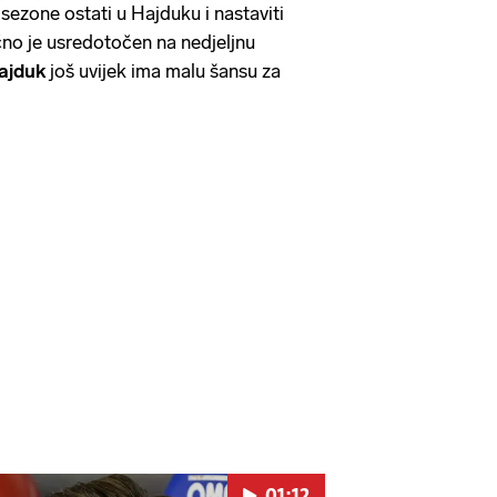
sezone ostati u Hajduku i nastaviti
čno je usredotočen na nedjeljnu
ajduk
još uvijek ima malu šansu za
01:12