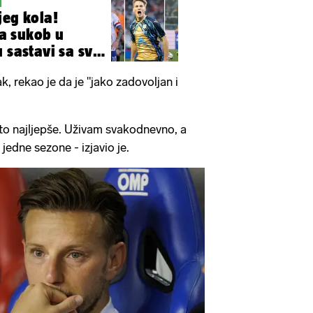
jeg kola!
ila sukob u
 sastavi sa svih
k, rekao je da je "jako zadovoljan i
to najljepše. Uživam svakodnevno, a
 jedne sezone - izjavio je.