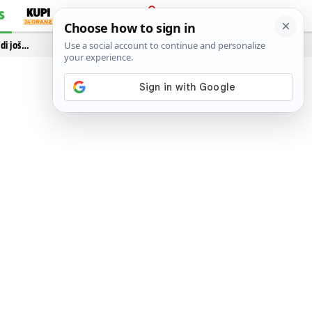
S
PRIJAVA
idi još…