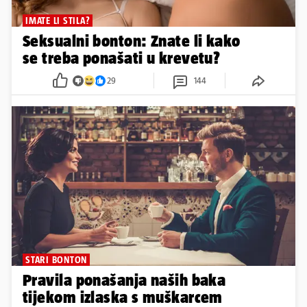
IMATE LI STILA?
Seksualni bonton: Znate li kako
se treba ponašati u krevetu?
29
144
STARI BONTON
Pravila ponašanja naših baka
tijekom izlaska s muškarcem