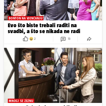
BONTON NA VJENČANJU
Evo što biste trebali raditi na
svadbi, a što se nikada ne radi
2
13
MNOGI SE ZEZNU