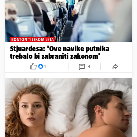
BONTON TIJEKOM LETA
Stjuardesa: 'Ove navike putnika
trebalo bi zabraniti zakonom'
1
4