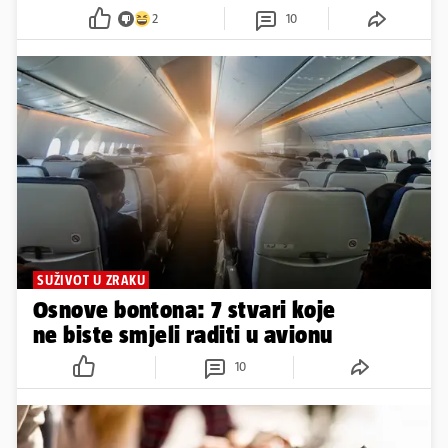
2
10
SUŽIVOT U ZRAKU
Osnove bontona: 7 stvari koje
ne biste smjeli raditi u avionu
10