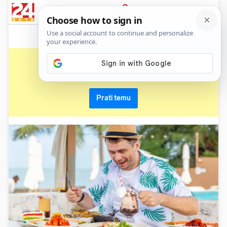
News
Show
Sport
Life&style
Video
Express
PRIJAVA
bonton
Primaj sve nove vijesti o temi i budi u tijeku
Prati temu