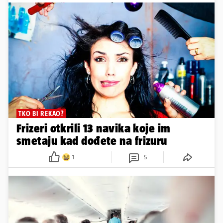
TKO BI REKAO?
Frizeri otkrili 13 navika koje im
smetaju kad dođete na frizuru
1
5