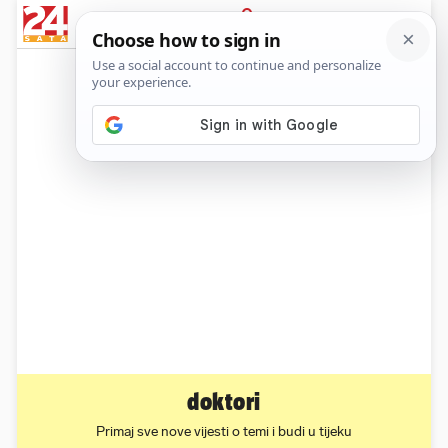
News
Show
Sport
Life&style
Video
Express
PRIJAVA
doktori
Primaj sve nove vijesti o temi i budi u tijeku