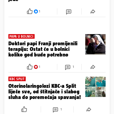
1
PAPA U BOLNICI
Doktori papi Franji promijenili
terapiju: Ostat će u bolnici
koliko god bude potrebno
1
1
KBC SPLIT
Otorinolaringolozi KBC-a Split
liječe sve, od štitnjače i slabog
sluha do poremećaja spavanja!
1