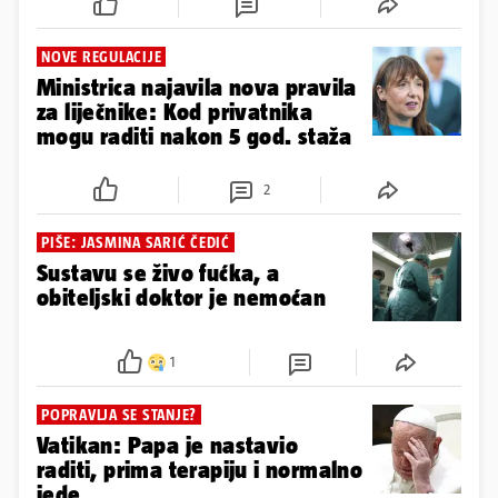
NOVE REGULACIJE
Ministrica najavila nova pravila
za liječnike: Kod privatnika
mogu raditi nakon 5 god. staža
2
PIŠE: JASMINA SARIĆ ČEDIĆ
Sustavu se živo fućka, a
obiteljski doktor je nemoćan
1
POPRAVLJA SE STANJE?
Vatikan: Papa je nastavio
raditi, prima terapiju i normalno
jede