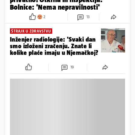
Bolnice: 'Nema nepravilnosti'
2
13
ŠTRAJK U ZDRAVSTVU
Inženjer radiologije: 'Svaki dan
smo izloženi zračenju. Znate li
kolike plaće imaju u Njemačkoj?
19