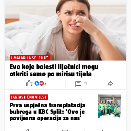
I MALARIJA SE 'ČUJE'
Evo koje bolesti liječnici mogu
otkriti samo po mirisu tijela
2
11
FANTASTIČNA VIJEST
Prva uspješna transplatacija
bubrega u KBC Split: 'Ovo je
povijesna operacija za nas'