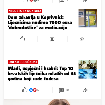
NEDOSTATAK DOKTORA
Dom zdravlja u Koprivnici:
Liječnicima nudimo 7000 eura
'dobrodošlice' za motivaciju
ONI SU BUDUĆNOST
Mladi, uspješni i hrabri: Top 10
hrvatskih liječnika mlađih od 45
godina koji rade čudesa
12
10