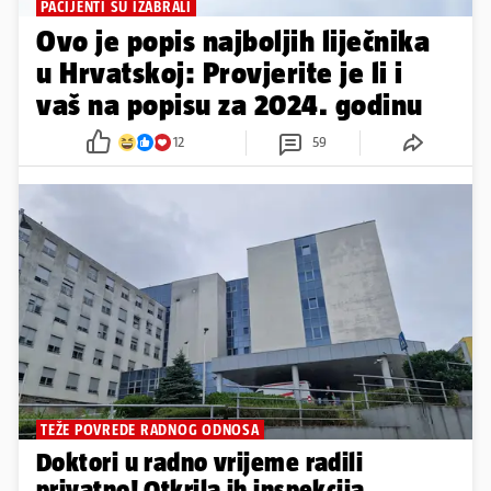
PACIJENTI SU IZABRALI
Ovo je popis najboljih liječnika
u Hrvatskoj: Provjerite je li i
vaš na popisu za 2024. godinu
12
59
TEŽE POVREDE RADNOG ODNOSA
Doktori u radno vrijeme radili
privatno! Otkrila ih inspekcija.