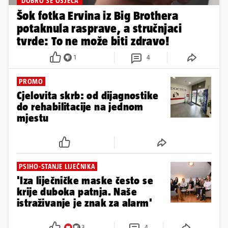
'DOBRO SE OSJEĆA'
Šok fotka Ervina iz Big Brothera
potaknula rasprave, a stručnjaci
tvrde: To ne može biti zdravo!
1
4
PROMO
Cjelovita skrb: od dijagnostike
do rehabilitacije na jednom
mjestu
PSIHO-STANJE LIJEČNIKA
'Iza liječničke maske često se
krije duboka patnja. Naše
istraživanje je znak za alarm'
3
4