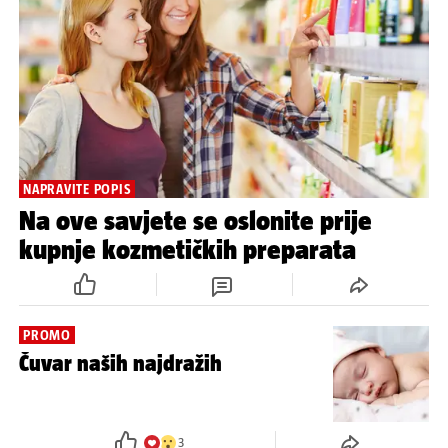
NAPRAVITE POPIS
Na ove savjete se oslonite prije
kupnje kozmetičkih preparata
PROMO
Čuvar naših najdražih
3