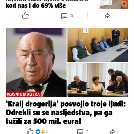
kod nas i do 69% više
12
VLASNIK MULLERA
'Kralj drogerija' posvojio troje ljudi:
Odrekli su se nasljedstva, pa ga
tužili za 500 mil. eura!
2
7