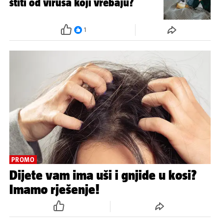
štiti od virusa koji vrebaju?
1
PROMO
Dijete vam ima uši i gnjide u kosi?
Imamo rješenje!