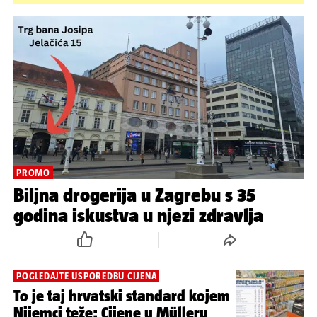
PROMO
Biljna drogerija u Zagrebu s 35
godina iskustva u njezi zdravlja
POGLEDAJTE USPOREDBU CIJENA
To je taj hrvatski standard kojem
Nijemci teže: Cijene u Mülleru