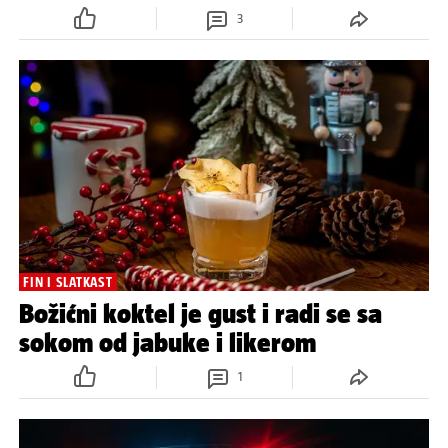
3
FIN I SLATKAST
Božićni koktel je gust i radi se sa
sokom od jabuke i likerom
1