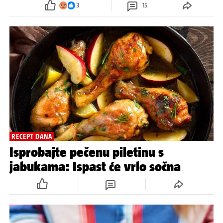
3
15
RECEPT DANA
Isprobajte pečenu piletinu s
jabukama: Ispast će vrlo sočna