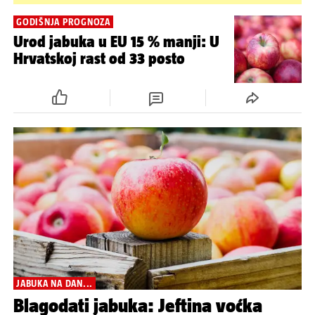
GODIŠNJA PROGNOZA
Urod jabuka u EU 15 % manji: U
Hrvatskoj rast od 33 posto
JABUKA NA DAN...
Blagodati jabuka: Jeftina voćka