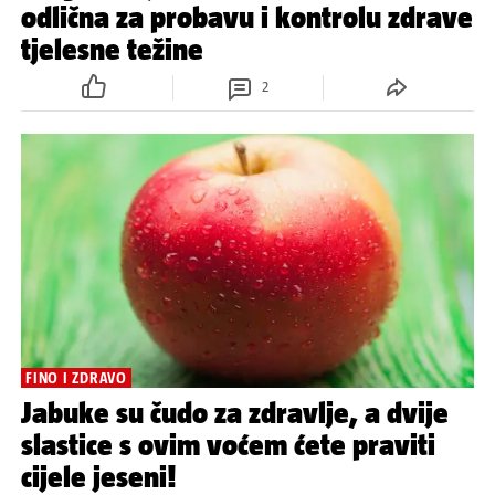
odlična za probavu i kontrolu zdrave
tjelesne težine
2
FINO I ZDRAVO
Jabuke su čudo za zdravlje, a dvije
slastice s ovim voćem ćete praviti
cijele jeseni!