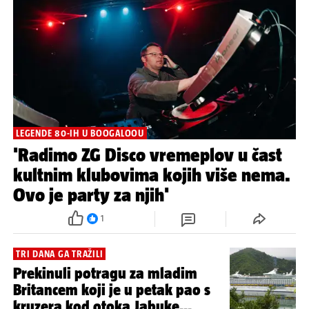
LEGENDE 80-IH U BOOGALOOU
'Radimo ZG Disco vremeplov u čast
kultnim klubovima kojih više nema.
Ovo je party za njih'
1
TRI DANA GA TRAŽILI
Prekinuli potragu za mladim
Britancem koji je u petak pao s
kruzera kod otoka Jabuke...