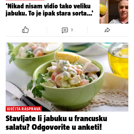
'Nikad nisam vidio tako veliku
jabuku. To je ipak stara sorta...'
3
VJEČITA RASPRAVA
Stavljate li jabuku u francusku
salatu? Odgovorite u anketi!