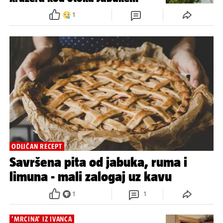
1
ODLIČAN RECEPT
Savršena pita od jabuka, ruma i
limuna - mali zalogaj uz kavu
1
1
'MRCINA' IZ IVANCA