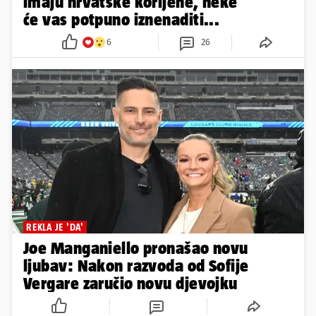
imaju hrvatske korijene, neke
će vas potpuno iznenaditi...
6
26
REKLA JE 'DA'
Joe Manganiello pronašao novu
ljubav: Nakon razvoda od Sofije
Vergare zaručio novu djevojku