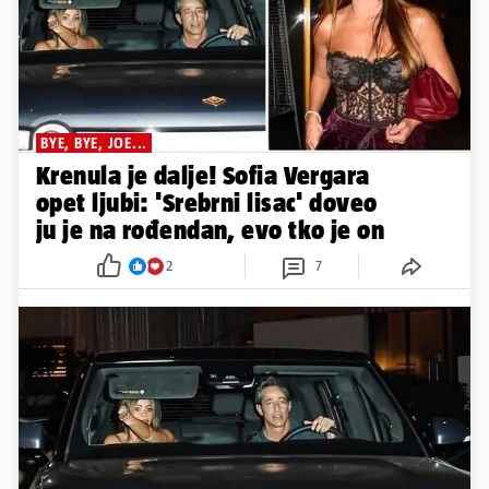
BYE, BYE, JOE...
Krenula je dalje! Sofia Vergara
opet ljubi: 'Srebrni lisac' doveo
ju je na rođendan, evo tko je on
2
7