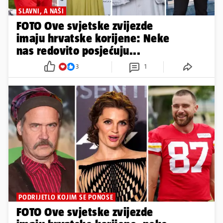
SLAVNI, A NAŠI
FOTO Ove svjetske zvijezde
imaju hrvatske korijene: Neke
nas redovito posjećuju...
3
1
PODRIJETLO KOJIM SE PONOSE
FOTO Ove svjetske zvijezde