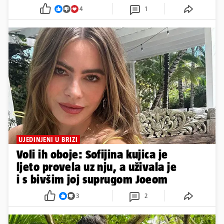
4
1
UJEDINJENI U BRIZI
Voli ih oboje: Sofijina kujica je
ljeto provela uz nju, a uživala je
i s bivšim joj suprugom Joeom
3
2