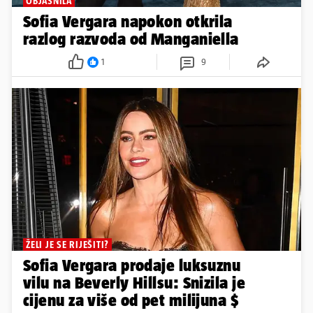
OBJASNILA
Sofia Vergara napokon otkrila
razlog razvoda od Manganiella
1
9
ŽELI JE SE RIJEŠITI?
Sofia Vergara prodaje luksuznu
vilu na Beverly Hillsu: Snizila je
cijenu za više od pet milijuna $