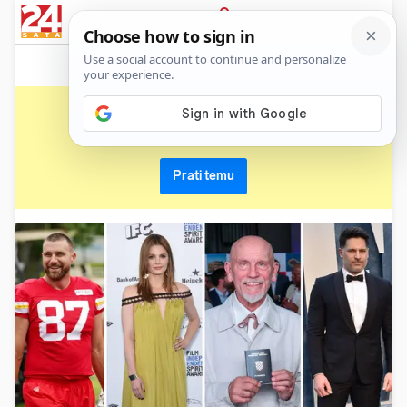
News
Show
Sport
Life&style
Video
Express
PRIJAVA
joe manganiello
Primaj sve nove vijesti o temi i budi u tijeku
Prati temu