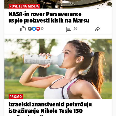
POVIJESNA MISIJA
NASA-in rover Perseverance
uspio proizvesti kisik na Marsu
10
79
PROMO
Izraelski znanstvenici potvrđuju
istraživanje Nikole Tesle 130