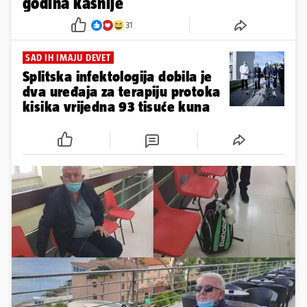
godina kasnije
31
SAD IH IMAJU DEVET
Splitska infektologija dobila je
dva uređaja za terapiju protoka
kisika vrijedna 93 tisuće kuna