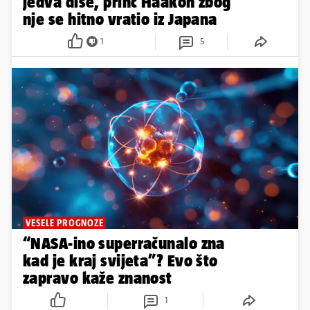
jedva diše, princ Haakon zbog
nje se hitno vratio iz Japana
1
5
VESELE PROGNOZE
“NASA-ino superračunalo zna
kad je kraj svijeta”? Evo što
zapravo kaže znanost
1