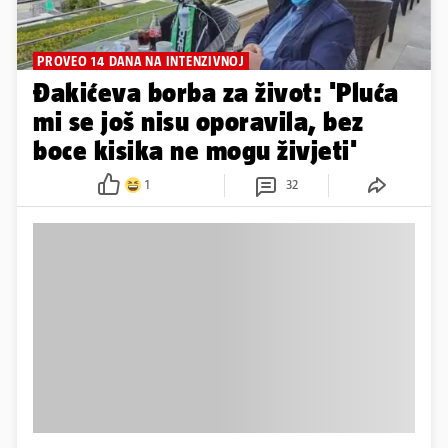
PROVEO 14 DANA NA INTENZIVNOJ
Đakićeva borba za život: 'Pluća
mi se još nisu oporavila, bez
boce kisika ne mogu živjeti'
1
32