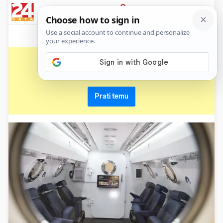
News
Show
Sport
Life&style
Video
Express
PRIJAVA
kisik
Primaj sve nove vijesti o temi i budi u tijeku
Prati temu