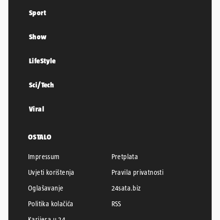
Sport
Show
LifeStyle
Sci/Tech
Viral
OSTALO
Impressum
Pretplata
Uvjeti korištenja
Pravila privatnosti
Oglašavanje
24sata.biz
Politika kolačića
RSS
Karijera u 24