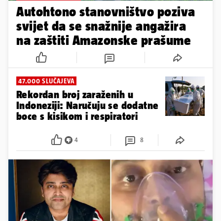
Autohtono stanovništvo poziva
svijet da se snažnije angažira
na zaštiti Amazonske prašume
47.000 SLUČAJEVA
Rekordan broj zaraženih u
Indoneziji: Naručuju se dodatne
boce s kisikom i respiratori
4
8