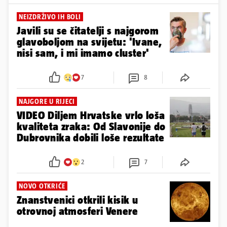
NEIZDRŽIVO IH BOLI
Javili su se čitatelji s najgorom
glavoboljom na svijetu: 'Ivane,
nisi sam, i mi imamo cluster'
7
8
NAJGORE U RIJECI
VIDEO Diljem Hrvatske vrlo loša
kvaliteta zraka: Od Slavonije do
Dubrovnika dobili loše rezultate
2
7
NOVO OTKRIĆE
Znanstvenici otkrili kisik u
otrovnoj atmosferi Venere