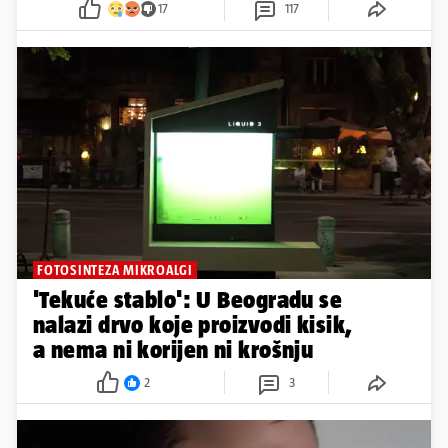
17
117
FOTOSINTEZA MIKROALGI
'Tekuće stablo': U Beogradu se
nalazi drvo koje proizvodi kisik,
a nema ni korijen ni krošnju
2
3