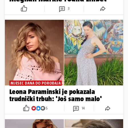
3
MJESEC DANA DO POROĐAJA
Leona Paraminski je pokazala
trudnički trbuh: 'Još samo malo'
5
14