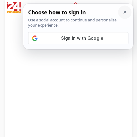
News
Show
Sport
Life&style
Video
Express
PRIJAVA