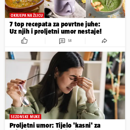
OKRJEPA NA ŽLICU
7 top recepata za povrtne juhe:
Uz njih i proljetni umor nestaje!
58
SEZONSKE MUKE
Proljetni umor: Tijelo 'kasni' za