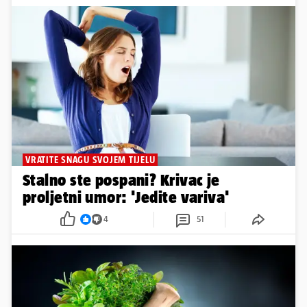
VRATITE SNAGU SVOJEM TIJELU
Stalno ste pospani? Krivac je
proljetni umor: 'Jedite variva'
4
51