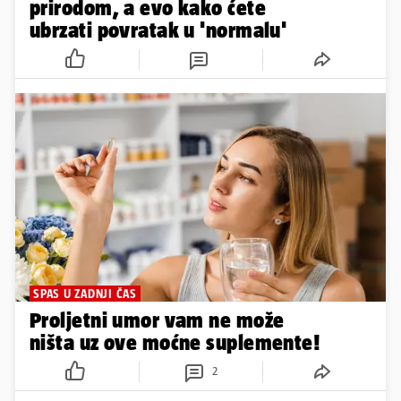
prirodom, a evo kako ćete
ubrzati povratak u 'normalu'
SPAS U ZADNJI ČAS
Proljetni umor vam ne može
ništa uz ove moćne suplemente!
2