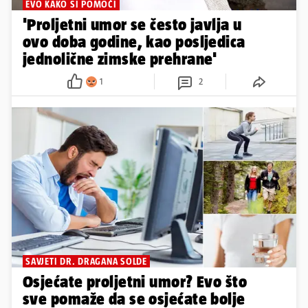
EVO KAKO SI POMOĆI
'Proljetni umor se često javlja u
ovo doba godine, kao posljedica
jednolične zimske prehrane'
1
2
SAVJETI DR. DRAGANA SOLDE
Osjećate proljetni umor? Evo što
sve pomaže da se osjećate bolje