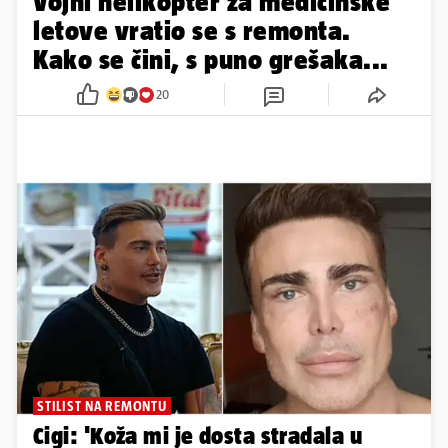
Vojni helikopter za medicinske
letove vratio se s remonta.
Kako se čini, s puno grešaka...
20
STILIST NA REMONTU
Cigi: 'Koža mi je dosta stradala u