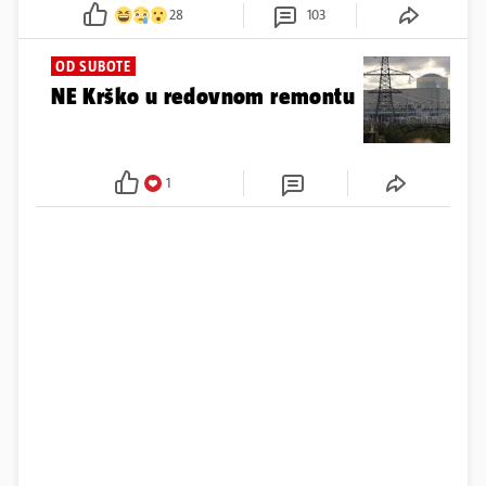
28
103
OD SUBOTE
NE Krško u redovnom remontu
1