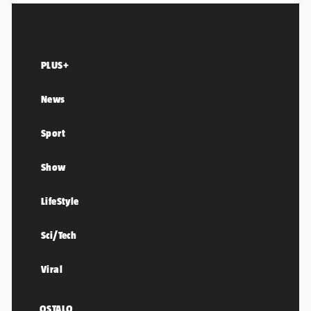
PLUS+
News
Sport
Show
LifeStyle
Sci/Tech
Viral
OSTALO