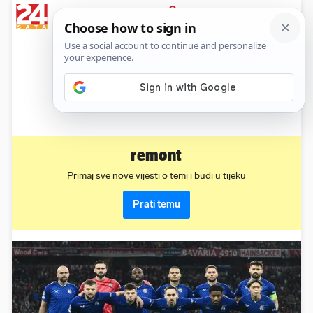
News
Show
Sport
Life&style
Video
Express
PRIJAVA
remont
Primaj sve nove vijesti o temi i budi u tijeku
Prati temu