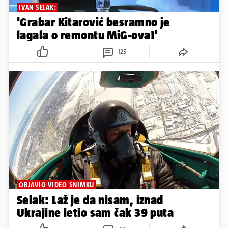
IVAN SELAK:
'Grabar Kitarović besramno je
lagala o remontu MiG-ova!'
125
OBJAVIO VIDEO SNIMKU
Selak: Laž je da nisam, iznad
Ukrajine letio sam čak 39 puta