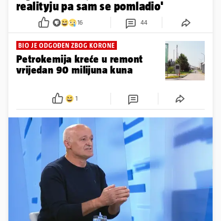
realityju pa sam se pomladio'
16
44
BIO JE ODGOĐEN ZBOG KORONE
Petrokemija kreće u remont
vrijedan 90 milijuna kuna
1