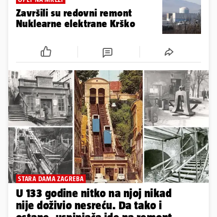
Završili su redovni remont
Nuklearne elektrane Krško
STARA DAMA ZAGREBA
U 133 godine nitko na njoj nikad
nije doživio nesreću. Da tako i