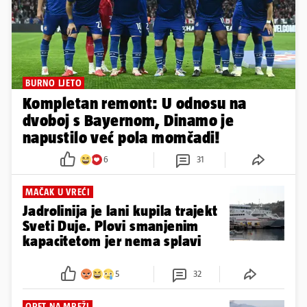
BURNO LJETO
Kompletan remont: U odnosu na
dvoboj s Bayernom, Dinamo je
napustilo već pola momčadi!
6
31
MAČAK U VREĆI
Jadrolinija je lani kupila trajekt
Sveti Duje. Plovi smanjenim
kapacitetom jer nema splavi
5
32
OPET NA MREŽI