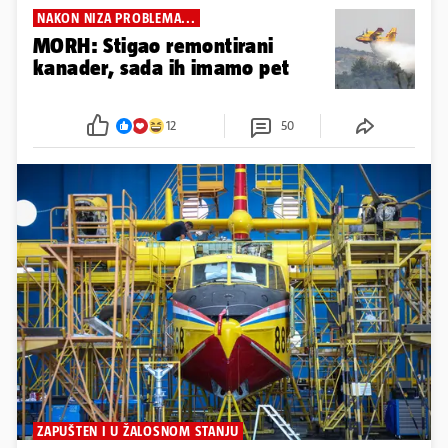
NAKON NIZA PROBLEMA...
MORH: Stigao remontirani
kanader, sada ih imamo pet
12
50
ZAPUŠTEN I U ŽALOSNOM STANJU