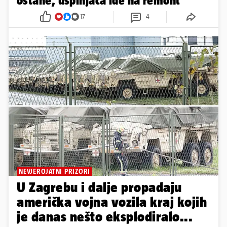
ostane, uspinjača ide na remont
17
4
NEVJEROJATNI PRIZORI
U Zagrebu i dalje propadaju
američka vojna vozila kraj kojih
je danas nešto eksplodiralo...