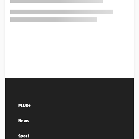
PLUS+
News
Sport