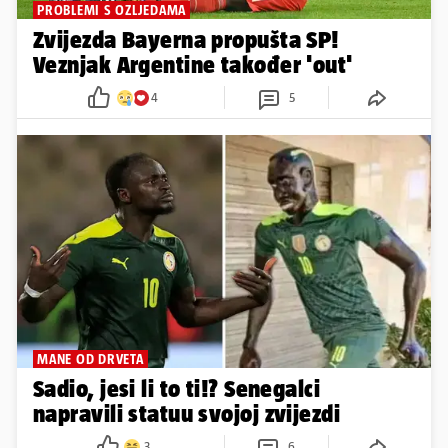
PROBLEMI S OZLJEDAMA
Zvijezda Bayerna propušta SP!
Veznjak Argentine također 'out'
4
5
MANE OD DRVETA
Sadio, jesi li to ti!? Senegalci
napravili statuu svojoj zvijezdi
3
6