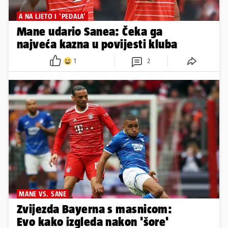
A NA LJETO I 'PEDALA'
Mane udario Sanea: Čeka ga
najveća kazna u povijesti kluba
1
2
MANE VS. SANE
Zvijezda Bayerna s masnicom:
Evo kako izgleda nakon 'šore'