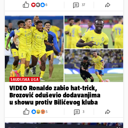
6
37
SAUDIJSKA LIGA
VIDEO Ronaldo zabio hat-trick,
Brozović oduševio dodavanjima
u showu protiv Bilićevog kluba
5
3