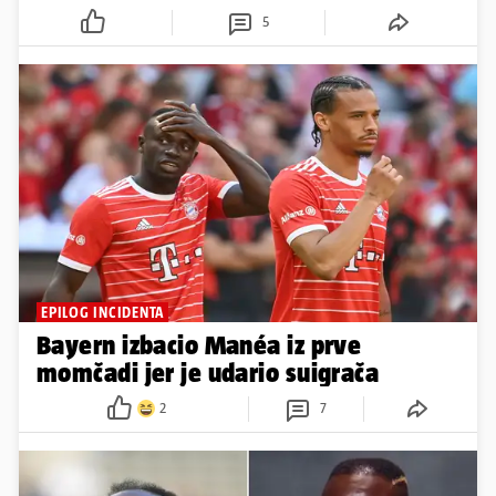
5
EPILOG INCIDENTA
Bayern izbacio Manéa iz prve
momčadi jer je udario suigrača
2
7