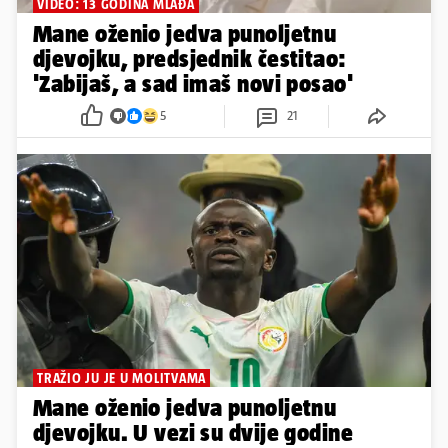
VIDEO: 13 GODINA MLAĐA
Mane oženio jedva punoljetnu
djevojku, predsjednik čestitao:
'Zabijaš, a sad imaš novi posao'
5
21
TRAŽIO JU JE U MOLITVAMA
Mane oženio jedva punoljetnu
djevojku. U vezi su dvije godine