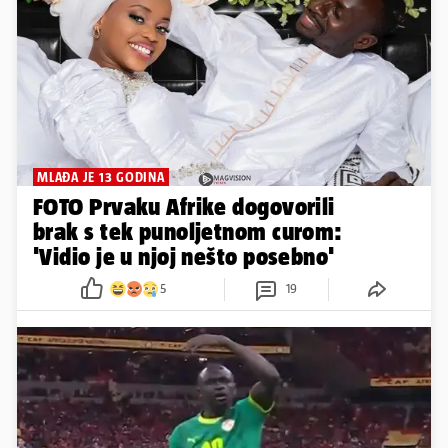
MLAĐA JE 13 GODINA
FOTO Prvaku Afrike dogovorili
brak s tek punoljetnom curom:
'Vidio je u njoj nešto posebno'
5
19