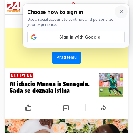
News
Show
Sport
Life&style
Video
Express
PRIJAVA
sadio mane
Primaj sve nove vijesti o temi i budi u tijeku
Prati temu
NIJE ISTINA
AI izbacio Manea iz Senegala.
Sada se doznala istina