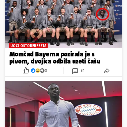
UOČI OKTOBERFESTA
Momčad Bayerna pozirala je s
pivom, dvojica odbila uzeti čašu
8
34