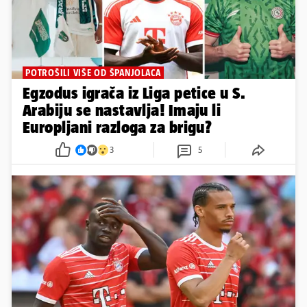
POTROŠILI VIŠE OD ŠPANJOLACA
Egzodus igrača iz Liga petice u S.
Arabiju se nastavlja! Imaju li
Europljani razloga za brigu?
3
5