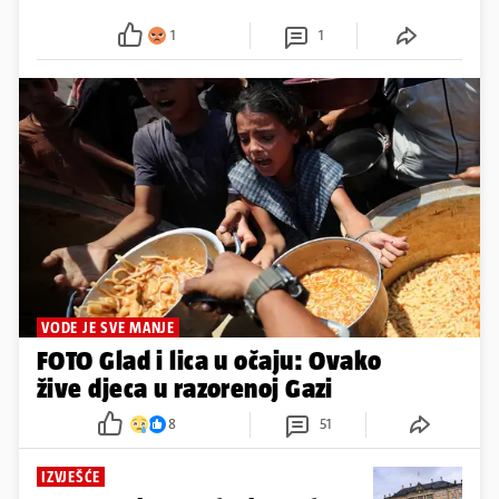
1
1
VODE JE SVE MANJE
FOTO Glad i lica u očaju: Ovako
žive djeca u razorenoj Gazi
8
51
IZVJEŠĆE