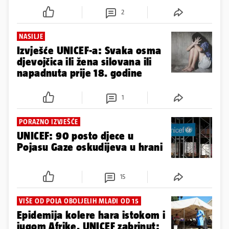
2
NASILJE
Izvješće UNICEF-a: Svaka osma
djevojčica ili žena silovana ili
napadnuta prije 18. godine
1
PORAZNO IZVJEŠĆE
UNICEF: 90 posto djece u
Pojasu Gaze oskudijeva u hrani
15
VIŠE OD POLA OBOLJELIH MLAĐI OD 15
Epidemija kolere hara istokom i
jugom Afrike. UNICEF zabrinut: