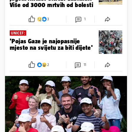
Više od 3000 mrtvih od bolesti
3
1
UNICEF:
'Pojas Gaze je najopasnije
mjesto na svijetu za biti dijete'
2
11