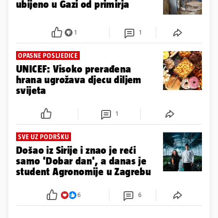
ubijeno u Gazi od primirja
1
1
OPASNE POSLJEDICE
UNICEF: Visoko prerađena
hrana ugrožava djecu diljem
svijeta
1
SVE UZ PODRŠKU
Došao iz Sirije i znao je reći
samo 'Dobar dan', a danas je
student Agronomije u Zagrebu
6
6