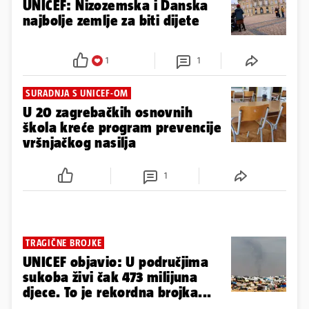
UNICEF: Nizozemska i Danska
najbolje zemlje za biti dijete
1
1
SURADNJA S UNICEF-OM
U 20 zagrebačkih osnovnih
škola kreće program prevencije
vršnjačkog nasilja
1
TRAGIČNE BROJKE
UNICEF objavio: U područjima
sukoba živi čak 473 milijuna
djece. To je rekordna brojka...