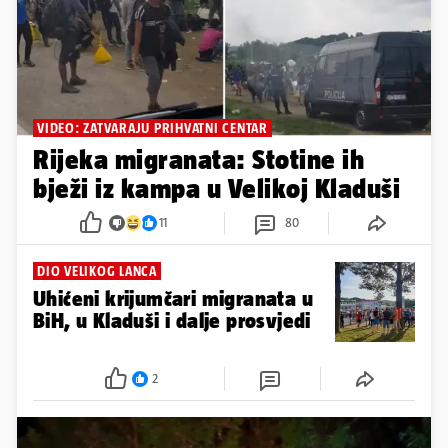
VIDEO: ZATVARAJU PRIHVATNI CENTAR
Rijeka migranata: Stotine ih
bježi iz kampa u Velikoj Kladuši
11
80
DIO VELIKOG LANCA
Uhićeni krijumčari migranata u
BiH, u Kladuši i dalje prosvjedi
2