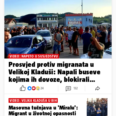
VIDEO: NAPETO U SUSJEDSTVU
Prosvjed protiv migranata u
Velikoj Kladuši: Napali buseve
kojima ih dovoze, blokirali
cestu
24
132
VIDEO: VELIKA KLADUŠA U BIH
Masovna tučnjava u 'Miralu':
Migrant u životnoj opasnosti