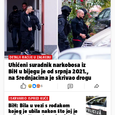
DETALJI RACIJE U ZAGREBU
Uhićeni suradnik narkobosa iz
BiH u bijegu je od srpnja 2021.,
na Srednjacima je skrivao drogu
6
ISKRVARIO ISPRED KUĆE
BiH: Bila u vezi s rođakom
kojeg je ubila nakon što joj je