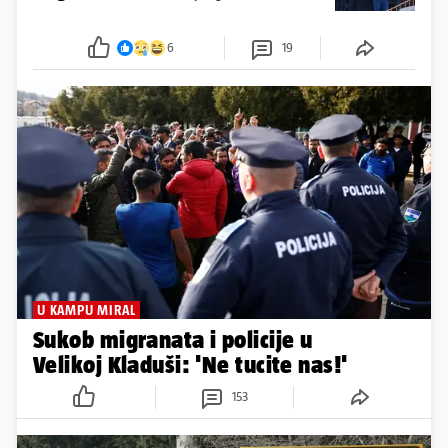
6
19
U KAMPU MIRAL
Sukob migranata i policije u
Velikoj Kladuši: 'Ne tucite nas!'
153