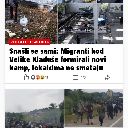
VELIKA FOTOGALERIJA
Snašli se sami: Migranti kod
Velike Kladuše formirali novi
kamp, lokalcima ne smetaju
13
173