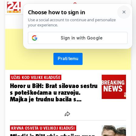
News
Show
Sport
Life&style
Video
Express
PRIJAVA
velika kladuša
Primaj sve nove vijesti o temi i budi u tijeku
Prati temu
UŽAS KOD VELIKE KLADUŠE
Horor u BiH: Brat silovao sestru
s poteškoćama u razvoju.
Majka je trudnu bacila s
balkona...
KRVNA OSVETA U VELIKOJ KLADUŠI