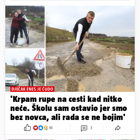
DJEČAK ENES JE ČUDO
'Krpam rupe na cesti kad nitko
neće. Školu sam ostavio jer smo
bez novca, ali rada se ne bojim'
36
3