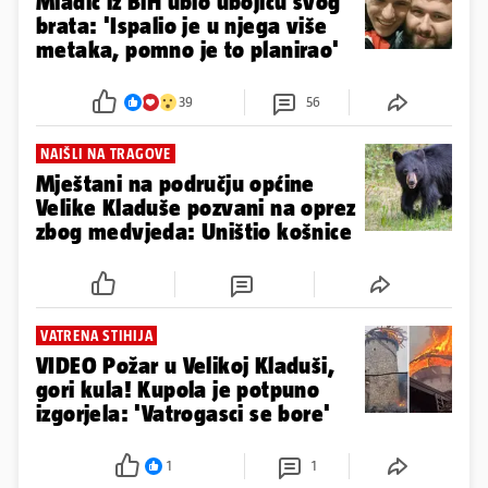
Mladić iz BiH ubio ubojicu svog
brata: 'Ispalio je u njega više
metaka, pomno je to planirao'
39
56
NAIŠLI NA TRAGOVE
Mještani na području općine
Velike Kladuše pozvani na oprez
zbog medvjeda: Uništio košnice
VATRENA STIHIJA
VIDEO Požar u Velikoj Kladuši,
gori kula! Kupola je potpuno
izgorjela: 'Vatrogasci se bore'
1
1