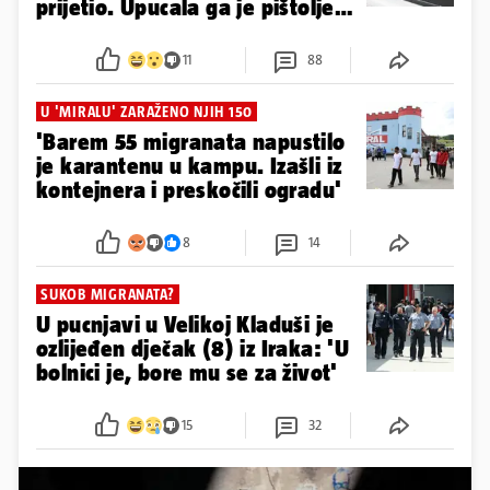
prijetio. Upucala ga je pištoljem
u noge
11
88
U 'MIRALU' ZARAŽENO NJIH 150
'Barem 55 migranata napustilo
je karantenu u kampu. Izašli iz
kontejnera i preskočili ogradu'
8
14
SUKOB MIGRANATA?
U pucnjavi u Velikoj Kladuši je
ozlijeđen dječak (8) iz Iraka: 'U
bolnici je, bore mu se za život'
15
32