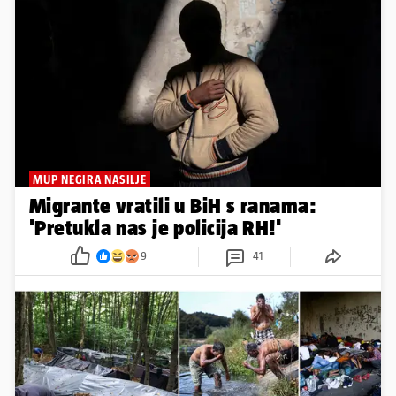
MUP NEGIRA NASILJE
Migrante vratili u BiH s ranama:
'Pretukla nas je policija RH!'
9
41