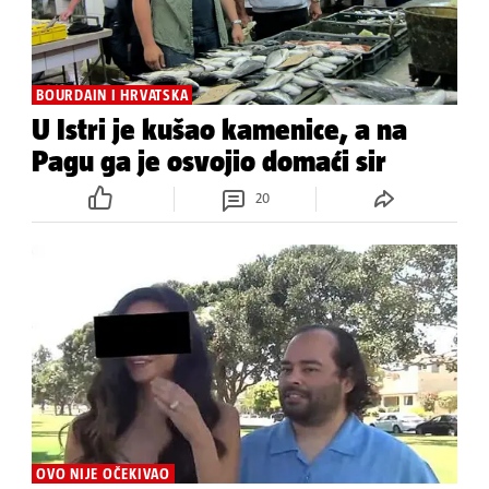
BOURDAIN I HRVATSKA
U Istri je kušao kamenice, a na
Pagu ga je osvojio domaći sir
20
OVO NIJE OČEKIVAO