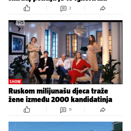
2
SHOW
Ruskom milijunašu djeca traže
žene između 2000 kandidatinja
11