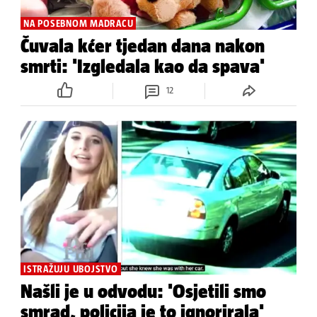
NA POSEBNOM MADRACU
Čuvala kćer tjedan dana nakon
smrti: 'Izgledala kao da spava'
12
ISTRAŽUJU UBOJSTVO
Našli je u odvodu: 'Osjetili smo
smrad, policija je to ignorirala'