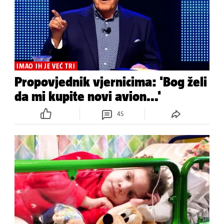
IMAO IH JE VEĆ TRI
Propovjednik vjernicima: 'Bog želi
da mi kupite novi avion...'
45