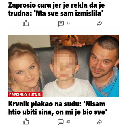
Zaprosio curu jer je rekla da je
trudna: 'Ma sve sam izmislila'
16
PREKINUO ŠUTNJU
Krvnik plakao na sudu: 'Nisam
htio ubiti sina, on mi je bio sve'
58