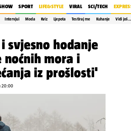
SHOW
SPORT
LIFE&STYLE
VIRAL
SCI/TECH
EXPRES
Intervjui
Moda
Kviz
Ljepota
Testiraj me
Kuhanje
Vidi još
 i svjesno hodanje
 noćnih mora i
ećanja iz prošlosti'
 u 20:00