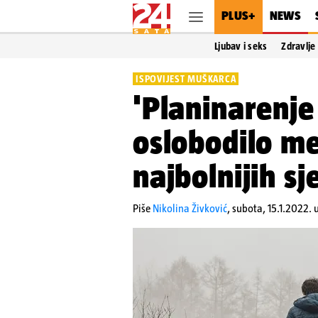
PLUS+
NEWS
Ljubav i seks
Zdravlje
ISPOVIJEST MUŠKARCA
'Planinarenje
oslobodilo me
najbolnijih sj
Piše
Nikolina Živković
,
subota, 15.1.2022.