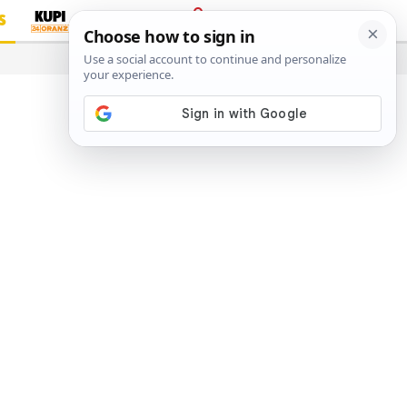
S
PRIJAVA
…