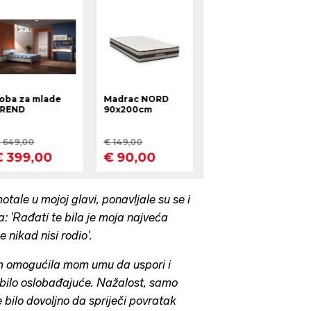
otale u mojoj glavi, ponavljale su se i
ja: 'Rađati te bila je moja najveća
e nikad nisi rodio'.
m omogućila mom umu da uspori i
 bilo oslobađajuće. Nažalost, samo
e bilo dovoljno da spriječi povratak