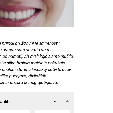
prirodi pružao mi je smirenost i
ovo odmah sam shvatio da mi
 od nametljivih misli koje su me mučile.
zila slika brojnih majčinih pokušaja
onulom stanu u kineskoj četvrti, očev
 slike pucnjave, divljačkih
znih prizora iz mog djetinjstva.