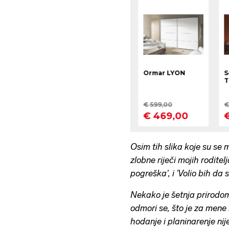
Osim tih slika koje su se m
zlobne riječi mojih roditel
pogreška', i 'Volio bih da s
Nekako je šetnja prirodo
odmori se, što je za mene
hodanje i planinarenje nij