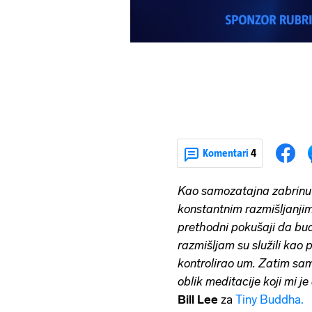
Komentari
4
Kao samozatajna zabrinuta
konstantnim razmišljanji
prethodni pokušaji da bud
razmišljam su služili kao 
kontrolirao um. Zatim sam
oblik meditacije koji mi j
Bill Lee
za
Tiny Buddha.