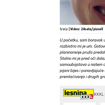
Sreća
| Video: 24sata/pixsell
U početku, sam boravak u 
razbistrio mi je um. Got
planinarenje pruža predah
Stalno mi je pred oči dola
samoubojstava u našem or
pijani bijes i ponavljajuće
premlaćivanja i drugih gro