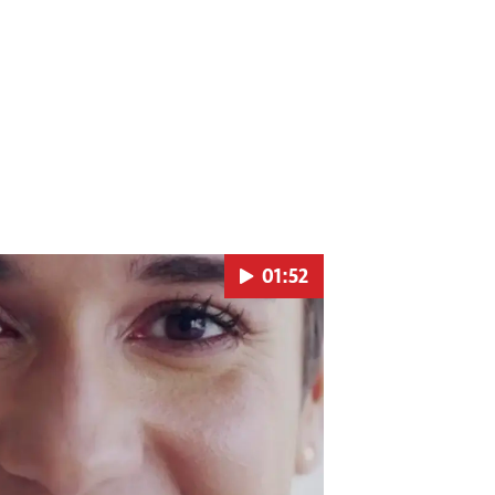
01:52
Pokretanje videa...