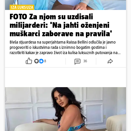
IZA LUKSUZA
FOTO Za njom su uzdisali
milijarderi: 'Na jahti oženjeni
muškarci zaborave na pravila'
Bivša stjuardesa na superjahtama Raissa Bellini odlučila je javno
progovoriti o iskustvima rada s iznimno bogatim gostima i
razotkriti kakav je zapravo život iza kulisa luksuznih putovanja na
moru
8
36