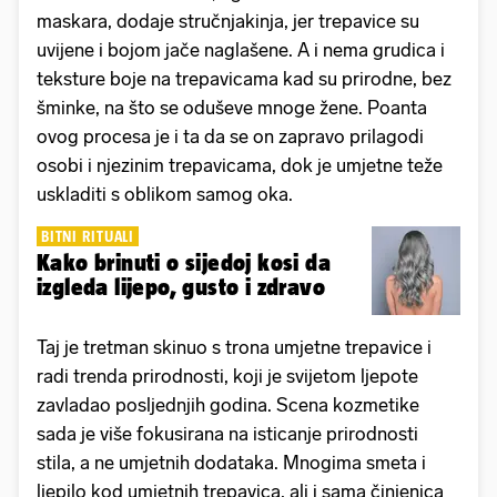
maskara, dodaje stručnjakinja, jer trepavice su
uvijene i bojom jače naglašene. A i nema grudica i
teksture boje na trepavicama kad su prirodne, bez
šminke, na što se oduševe mnoge žene. Poanta
ovog procesa je i ta da se on zapravo prilagodi
osobi i njezinim trepavicama, dok je umjetne teže
uskladiti s oblikom samog oka.
BITNI RITUALI
Kako brinuti o sijedoj kosi da
izgleda lijepo, gusto i zdravo
Taj je tretman skinuo s trona umjetne trepavice i
radi trenda prirodnosti, koji je svijetom ljepote
zavladao posljednjih godina. Scena kozmetike
sada je više fokusirana na isticanje prirodnosti
stila, a ne umjetnih dodataka. Mnogima smeta i
ljepilo kod umjetnih trepavica, ali i sama činjenica