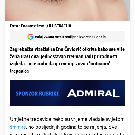
Foto: Dreamstime_/ILUSTRACIJA
Dodaj 24sata među omiljene izvore na Googleu
Zagrebačka vizažistica Ena Čavlović otkriva kako sve više
žena traži ovaj jednostavan tretman radi prirodnosti
izgleda - nije čudo da ga mnogi zovu i 'botoxom'
trepavica
Umjetne trepavice neko su vrijeme vladale svijetom
šminke
, no posljednjih godina to se mijenja. Sve
više žena traži 'lash-lift', koji daje prirodan izgled te