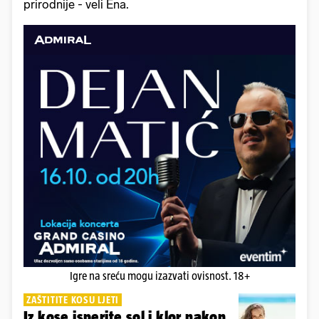
prirodnije - veli Ena.
Igre na sreću mogu izazvati ovisnost. 18+
ZAŠTITITE KOSU LJETI
Iz kose isperite sol i klor nakon