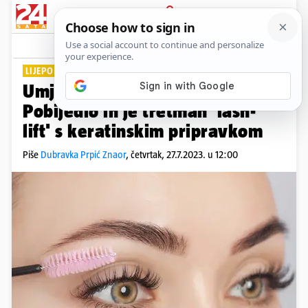
PRIJAVA
Lifestyle
Komentari
2
LIJEPO I PRIRODNO
Umjetne trepavice su 'out':
Pobijedio ih je tretman 'lash-
lift' s keratinskim pripravkom
Piše
Dubravka Prpić Znaor
,
četvrtak, 27.7.2023. u 12:00