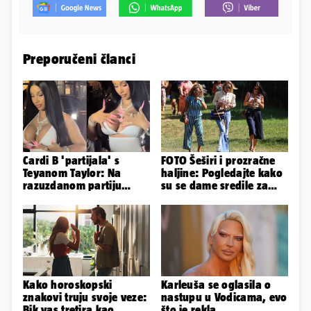
Preporučeni članci
Cardi B 'partijala' s
FOTO Šeširi i prozračne
Teyanom Taylor: Na
haljine: Pogledajte kako
razuzdanom partiju
su se dame sredile za
pokazala je bradavice i
311. Sinjsku alku
guzu
Kako horoskopski
Karleuša se oglasila o
znakovi truju svoje veze:
nastupu u Vodicama, evo
Bik vas tretira kao
što je rekla