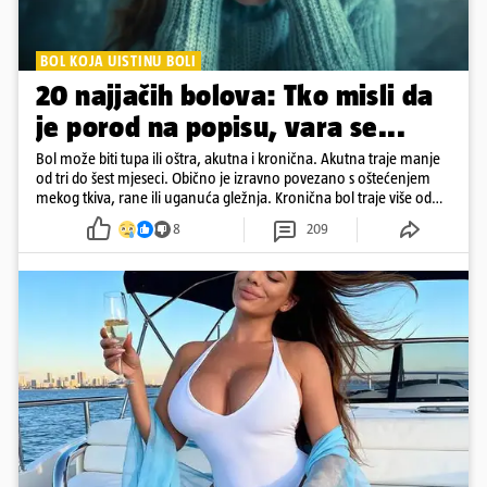
BOL KOJA UISTINU BOLI
20 najjačih bolova: Tko misli da
je porod na popisu, vara se...
Bol može biti tupa ili oštra, akutna i kronična. Akutna traje manje
od tri do šest mjeseci. Obično je izravno povezano s oštećenjem
mekog tkiva, rane ili uganuća gležnja. Kronična bol traje više od
šest mjeseci
8
209