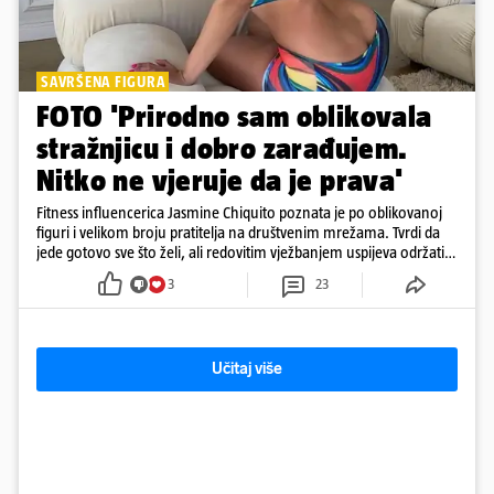
SAVRŠENA FIGURA
FOTO 'Prirodno sam oblikovala
stražnjicu i dobro zarađujem.
Nitko ne vjeruje da je prava'
Fitness influencerica Jasmine Chiquito poznata je po oblikovanoj
figuri i velikom broju pratitelja na društvenim mrežama. Tvrdi da
jede gotovo sve što želi, ali redovitim vježbanjem uspijeva održati
oblik tijela, posebno naglašene gluteuse
3
23
Učitaj više