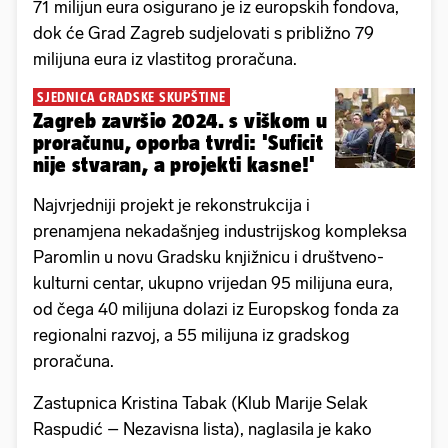
71 milijun eura osigurano je iz europskih fondova,
dok će Grad Zagreb sudjelovati s približno 79
milijuna eura iz vlastitog proračuna.
SJEDNICA GRADSKE SKUPŠTINE
Zagreb završio 2024. s viškom u
proračunu, oporba tvrdi: 'Suficit
nije stvaran, a projekti kasne!'
Najvrjedniji projekt je rekonstrukcija i
prenamjena nekadašnjeg industrijskog kompleksa
Paromlin u novu Gradsku knjižnicu i društveno-
kulturni centar, ukupno vrijedan 95 milijuna eura,
od čega 40 milijuna dolazi iz Europskog fonda za
regionalni razvoj, a 55 milijuna iz gradskog
proračuna.
Zastupnica Kristina Tabak (Klub Marije Selak
Raspudić – Nezavisna lista), naglasila je kako