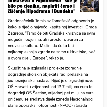
Tomašević o Hipodromu: 'Sve je
bilo po cjeniku, naplatit ćemo i
čišćenje Hipodroma i Bundeka'
Gradonačelnik Tomislav Tomašević odgovorio je
kako je riječ o najvećoj kapitalnoj investiciji Grada
Zagreba. "Tamo će biti Gradska knjižnica sa svim
mogućim odjelima, ali i prostor otvoren za
neovisnu kulturu. Mislim da će to biti
najkompleksnija zgrada ne samo u Hrvatskoj, već i
u ovom dijelu Europe", rekao je.
Skupština je izglasala i projekte izgradnje i
dogradnje školskih objekata radi prelaska na
jednosmjensku nastavu. Riječ je o izgradnji nove
OŠ Horvati u vrijednosti od 13,7 milijuna eura te
dogradnji OŠ Šestine, vrijednoj pet milijuna eura,
pri čemu se sredstva dijele između Nacionalnog
plana oporavka i otpornosti (NPOO) i Grada