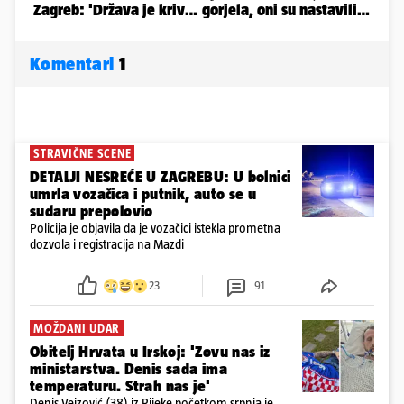
Komentari
1
STRAVIČNE SCENE
DETALJI NESREĆE U ZAGREBU: U bolnici
umrla vozačica i putnik, auto se u
sudaru prepolovio
Policija je objavila da je vozačici istekla prometna
dozvola i registracija na Mazdi
23
91
MOŽDANI UDAR
Obitelj Hrvata u Irskoj: 'Zovu nas iz
ministarstva. Denis sada ima
temperaturu. Strah nas je'
Denis Vejzović (38) iz Rijeke početkom srpnja je