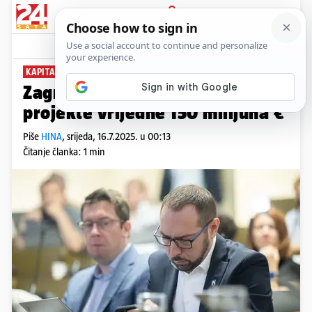
PRIJAVA
News
Komentari
1
KAPITALNE INVESTICIJE
Zagrebačka skupština izglasala
projekte vrijedne 150 milijuna €
Piše
HINA
,
srijeda, 16.7.2025. u 00:13
Čitanje članka: 1 min