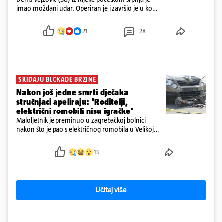
imao moždani udar. Operiran je i završio je u komi.
Obitelj ga želi prebaciti u Hrvatsku, kažu kako
tamošnji liječnici ne vjeruju u oporavak: 'Imamo
21
28
72 sata'
SKIDAJU BLOKADE BRZINE
Nakon još jedne smrti dječaka
stručnjaci apeliraju: 'Roditelji,
električni romobili nisu igračke'
Maloljetnik je preminuo u zagrebačkoj bolnici
nakon što je pao s električnog romobila u Velikoj
Gorici. Liječnici: ‘Ozljede su sve jezivije’
13
Učitaj više