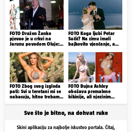
FOTO Dražen Žanko
FOTO Koga ljubi Petar
pjevao je u crkvi na
Sučić? Na zimu imali
Jarunu povodom Oluje:
bajkovito vjenčanje, a
Evo kako je izgledao
sada je na svijet stigao -
nastup
sin!
FOTO Zbog svog izgleda
FOTO Bujna Ashley
pati: Svi u teretani mi se
obožava premalene
nabacuju, hitno trebam
bikinije, ali njezinim
tjelohranitelja!
fanovima to uopće ne
smeta
Sve što je bitno, na dohvat ruke
Skini aplikaciju za najbolje iskustvo portala. Čitaj,