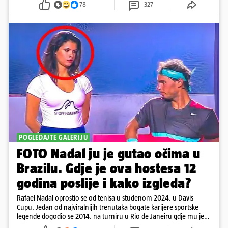
78
327
POGLEDAJTE GALERIJU
FOTO Nadal ju je gutao očima u
Brazilu. Gdje je ova hostesa 12
godina poslije i kako izgleda?
Rafael Nadal oprostio se od tenisa u studenom 2024. u Davis
Cupu. Jedan od najviralnijih trenutaka bogate karijere sportske
legende dogodio se 2014. na turniru u Rio de Janeiru gdje mu je
pažnju odvlačila ljepotica iza klupe