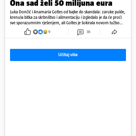
Ona sad želi 50 milijuna eura
Luka Dončić i Anamaria Goltes od bajke do skandala: zaruke pukle,
krenula bitka za skrbništvo i alimentaciju i izgledalo je da će proći
sve sporazumnim rješenjem, ali Goltes je šokirala novom tužbom
u Sloveniji
9
36
Učitaj više