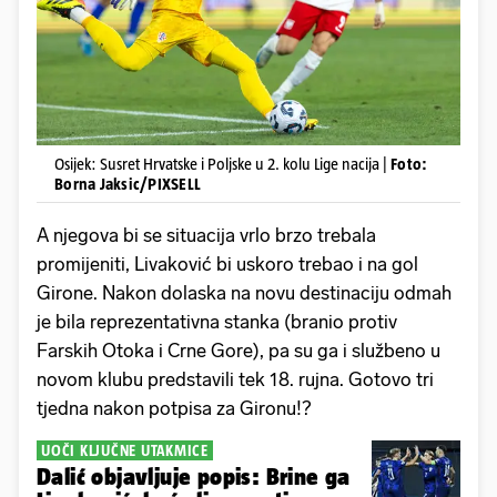
Osijek: Susret Hrvatske i Poljske u 2. kolu Lige nacija |
Foto:
Borna Jaksic/PIXSELL
A njegova bi se situacija vrlo brzo trebala
promijeniti, Livaković bi uskoro trebao i na gol
Girone. Nakon dolaska na novu destinaciju odmah
je bila reprezentativna stanka (branio protiv
Farskih Otoka i Crne Gore), pa su ga i službeno u
novom klubu predstavili tek 18. rujna. Gotovo tri
tjedna nakon potpisa za Gironu!?
UOČI KLJUČNE UTAKMICE
Dalić objavljuje popis: Brine ga