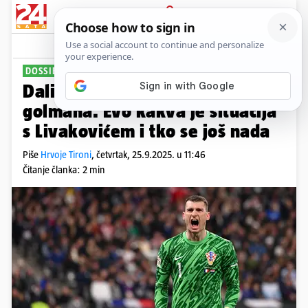
PRIJAVA
Sport
Komentari
31
DOSSIER: HRVATSKI GOLMANI
Dalić ne mora brinuti s izborom
golmana. Evo kakva je situacija
s Livakovićem i tko se još nada
Piše
Hrvoje Tironi
,
četvrtak, 25.9.2025. u 11:46
Čitanje članka: 2 min