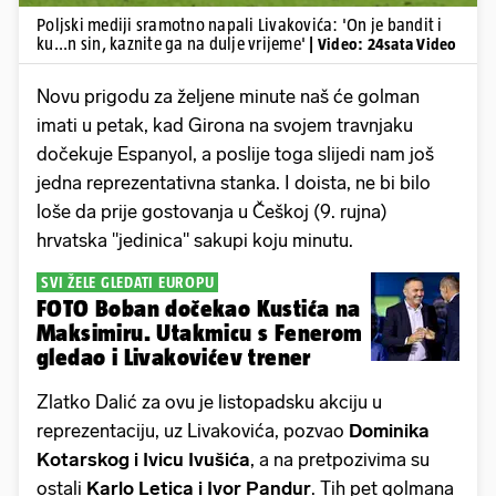
Poljski mediji sramotno napali Livakovića: 'On je bandit i
ku...n sin, kaznite ga na dulje vrijeme'
| Video: 24sata Video
Novu prigodu za željene minute naš će golman
imati u petak, kad Girona na svojem travnjaku
dočekuje Espanyol, a poslije toga slijedi nam još
jedna reprezentativna stanka. I doista, ne bi bilo
loše da prije gostovanja u Češkoj (9. rujna)
hrvatska "jedinica" sakupi koju minutu.
SVI ŽELE GLEDATI EUROPU
FOTO Boban dočekao Kustića na
Maksimiru. Utakmicu s Fenerom
gledao i Livakovićev trener
Zlatko Dalić za ovu je listopadsku akciju u
reprezentaciju, uz Livakovića, pozvao
Dominika
Kotarskog i Ivicu Ivušića
, a na pretpozivima su
ostali
Karlo Letica i Ivor Pandur
. Tih pet golmana