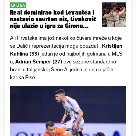
LA LIGA
Real dominirao kod Levantea i
nastavio savršen niz, Livaković
nije ulazio u igru za Gironu...
Ali Hrvatska ima
još nekoliko čuvara mreže u koje
se Dalić i reprezentacija mogu pouzdati.
Kristijan
Kahlina (33)
jedan je od najboljih golmana u MLS-
u,
Adrian Šemper (27)
ove sezone standardno
brani u talijanskoj Serie A, jedna je od najjačih
karika Pise.