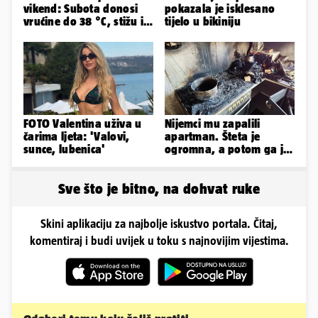
vikend: Subota donosi
pokazala je isklesano
vrućine do 38 °C, stižu i
tijelo u bikiniju
grmljavinski pljuskovi
FOTO Valentina uživa u
Nijemci mu zapalili
čarima ljeta: 'Valovi,
apartman. Šteta je
sunce, lubenica'
ogromna, a potom ga je
šokirao i e-mail od
Bookinga
Sve što je bitno, na dohvat ruke
Skini aplikaciju za najbolje iskustvo portala. Čitaj,
komentiraj i budi uvijek u toku s najnovijim vijestima.