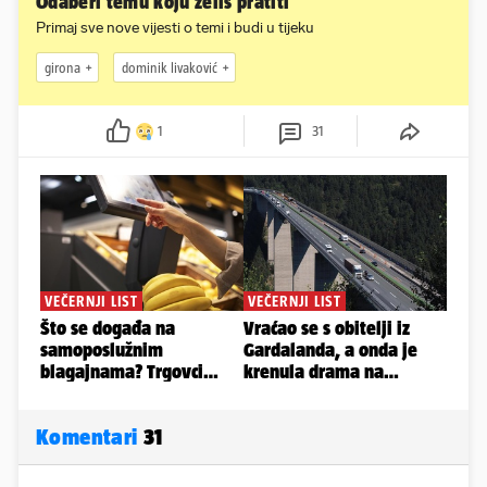
Odaberi temu koju želiš pratiti
Primaj sve nove vijesti o temi i budi u tijeku
girona
dominik livaković
1
31
Komentari
31