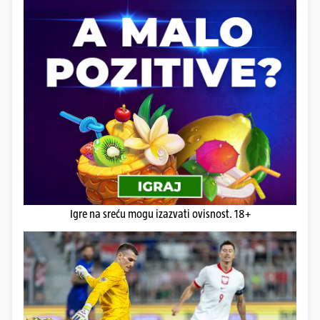
Igre na sreću mogu izazvati ovisnost. 18+