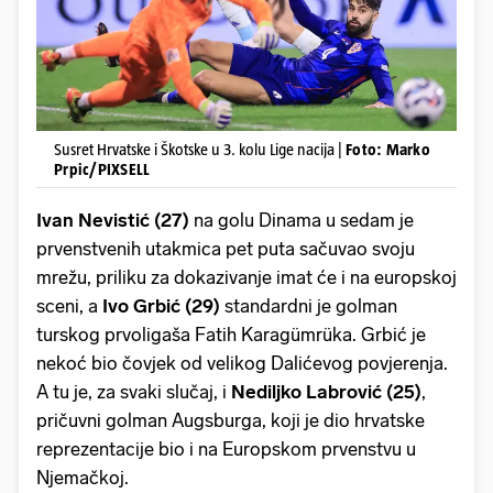
Susret Hrvatske i Škotske u 3. kolu Lige nacija |
Foto: Marko
Prpic/PIXSELL
Ivan Nevistić (27)
na golu Dinama u sedam je
prvenstvenih utakmica pet puta sačuvao svoju
mrežu, priliku za dokazivanje imat će i na europskoj
sceni, a
Ivo Grbić (29)
standardni je golman
turskog prvoligaša Fatih Karagümrüka. Grbić je
nekoć bio čovjek od velikog Dalićevog povjerenja.
A tu je, za svaki slučaj, i
Nediljko Labrović (25)
,
pričuvni golman Augsburga, koji je dio hrvatske
reprezentacije bio i na Europskom prvenstvu u
Njemačkoj.