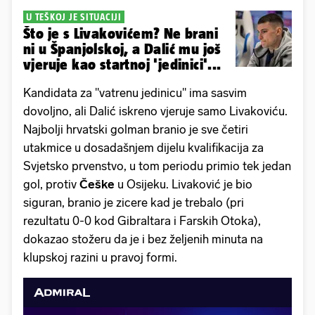
U TEŠKOJ JE SITUACIJI
Što je s Livakovićem? Ne brani
ni u Španjolskoj, a Dalić mu još
vjeruje kao startnoj 'jedinici'...
Kandidata za "vatrenu jedinicu" ima sasvim
dovoljno, ali Dalić iskreno vjeruje samo Livakoviću.
Najbolji hrvatski golman branio je sve četiri
utakmice u dosadašnjem dijelu kvalifikacija za
Svjetsko prvenstvo, u tom periodu primio tek jedan
gol, protiv
Češke
u Osijeku. Livaković je bio
siguran, branio je zicere kad je trebalo (pri
rezultatu 0-0 kod Gibraltara i Farskih Otoka),
dokazao stožeru da je i bez željenih minuta na
klupskoj razini u pravoj formi.