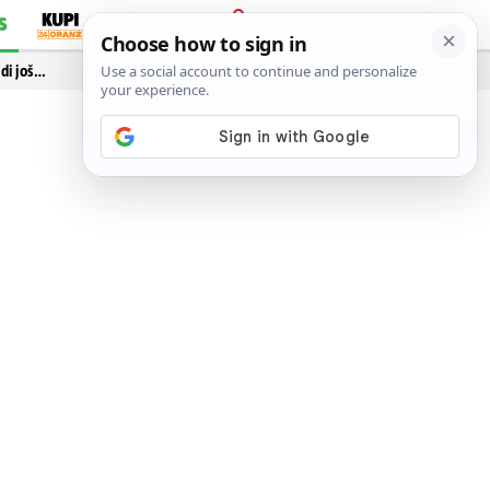
S
PRIJAVA
idi još…