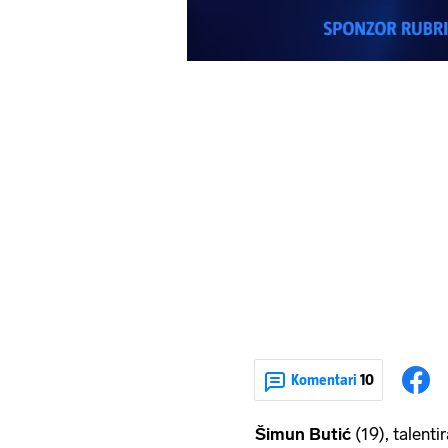
Komentari
10
Šimun Butić
(19), talenti