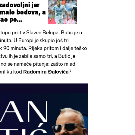
adovoljni jer
emalo bodova, a
vao po
upu protiv Slaven Belupa, Butić je u
nuta. U Europi je skupio još tri
 90 minuta. Rijeka pritom i dalje teško
vu ih je zabila samo tri, a Butić je
no se nameće pitanje: zašto mladi
riliku kod
Radomira Đalovića
?