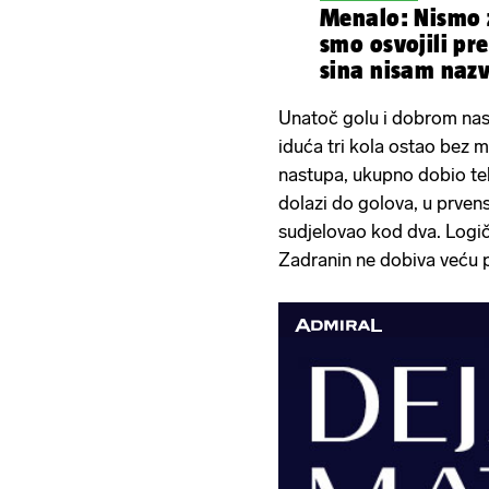
Menalo: Nismo z
smo osvojili pr
sina nisam naz
Jankoviću
Unatoč golu i dobrom nast
iduća tri kola ostao bez mi
nastupa, ukupno dobio tek
dolazi do golova, u prvenst
sudjelovao kod dva. Logič
Zadranin ne dobiva veću p