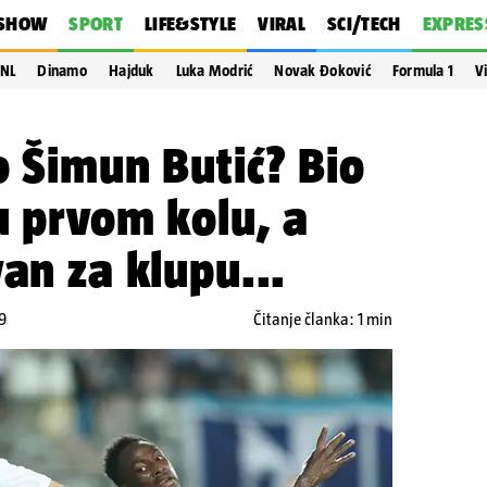
SHOW
SPORT
LIFE&STYLE
VIRAL
SCI/TECH
EXPRES
NL
Dinamo
Hajduk
Luka Modrić
Novak Đoković
Formula 1
V
o Šimun Butić? Bio
u prvom kolu, a
van za klupu...
9
Čitanje članka: 1 min