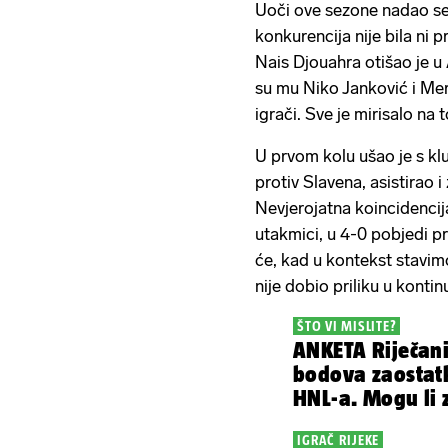
Uoči ove sezone nadao se o
konkurencija nije bila ni 
Nais Djouahra otišao je u
su mu Niko Janković i Mer
igrači. Sve je mirisalo na
U prvom kolu ušao je s kl
protiv Slavena, asistirao i
Nevjerojatna koincidencija
utakmici, u 4-0 pobjedi pr
će, kad u kontekst stavimo
nije dobio priliku u kontin
ŠTO VI MISLITE?
ANKETA Riječani
bodova zaostat
HNL-a. Mogu li z
IGRAČ RIJEKE