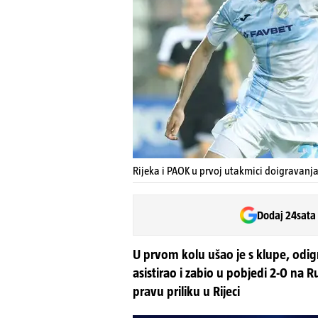
Rijeka i PAOK u prvoj utakmici doigravanja
Dodaj 24sata
U prvom kolu ušao je s klupe, odigr
asistirao i zabio u pobjedi 2-0 na R
pravu priliku u Rijeci