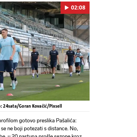
02:08
Pokretanje videa...
o: 24sata/Goran Kovačić/Pixsell
profilom gotovo preslika Pašalića:
i se ne boji potezati s distance. No,
be, u 20 nastupa prošle sezone kroz