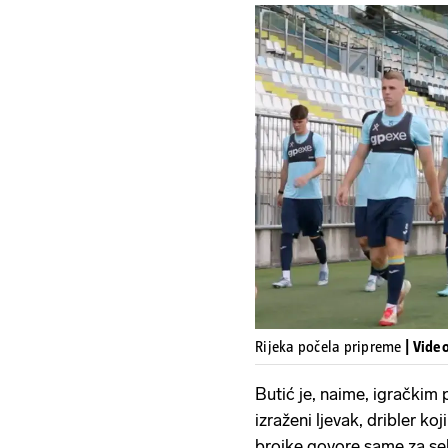
Rijeka počela pripreme
| Vide
Butić je, naime, igračkim 
izraženi ljevak, dribler koj
brojke govore same za se