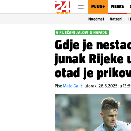
PLUS+
NEWS
Nogomet
Vatreni
H
A RIJEČANI JALOVI U NAPADU
Gdje je nesta
junak Rijeke 
otad je priko
Piše
Mato Galić
,
utorak, 26.8.2025. u 13:5