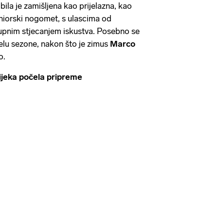
bila je zamišljena kao prijelazna, kao
eniorski nogomet, s ulascima od
upnim stjecanjem iskustva. Posebno se
elu sezone, nakon što je zimus
Marco
o.
eka počela pripreme