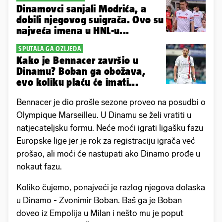
Dinamovci sanjali Modrića, a
dobili njegovog suigrača. Ovo su
najveća imena u HNL-u...
SPUTALA GA OZLJEDA
Kako je Bennacer završio u
Dinamu? Boban ga obožava,
evo koliku plaću će imati...
Bennacer je dio prošle sezone proveo na posudbi o
Olympique Marseilleu. U Dinamu se želi vratiti u
natjecateljsku formu. Neće moći igrati ligašku fazu
Europske lige jer je rok za registraciju igrača već
prošao, ali moći će nastupati ako Dinamo prođe u
nokaut fazu.
Koliko čujemo, ponajveći je razlog njegova dolaska
u Dinamo - Zvonimir Boban. Baš ga je Boban
doveo iz Empolija u Milan i nešto mu je poput