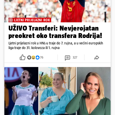
LJETNI PRIJELAZNI ROK
UŽIVO Transferi: Nevjerojatan
preokret oko transfera Rodrija!
Ljetni prijelazni rok u HNL-u traje do 7. rujna, a u većini europskih
liga traje do 31. kolovoza ili 1. rujna
76
327