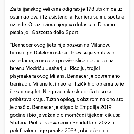
Za talijanskog velikana odigrao je 178 utakmica uz
osam golova i 12 asistencija. Karijeru su mu sputale
ozljede. O razlozima njegova dolaska u Dinamo
pisala je i Gazzetta dello Sport.
“Bennacer ovog ljeta nije pozvan na Milanovu
turneju po Dalekom istoku. Previše je sputavan
ozljedama, a možda i previše sličan po ulozi na
terenu Modriću, Jashariju i Ricciju, trojici
playmakera ovog Milana. Bennacer je povremeno
trenirao u Milanellu, imao je i fizičkih problema te je
čekao rasplet. Njegova milanska priča tako se
približava kraju. Tužan epilog, s obzirom na ono što
je značio. Bennacer je stigao iz Empolija 2019.
godine i bio je važan dio momčadi tijekom ciklusa
Stefana Piolija, s osvojenim Scudettom 2022. i
polufinalom Lige prvaka 2023., obilježenim i