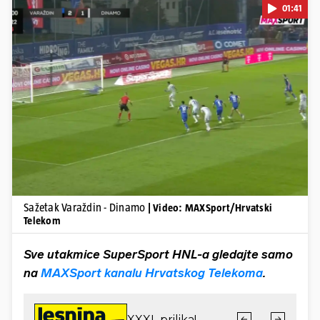
01:41
Pokretanje videa...
Sažetak Varaždin - Dinamo
| Video: MAXSport/Hrvatski
Telekom
Sve utakmice SuperSport HNL-a gledajte samo
na
MAXSport kanalu Hrvatskog Telekoma
.