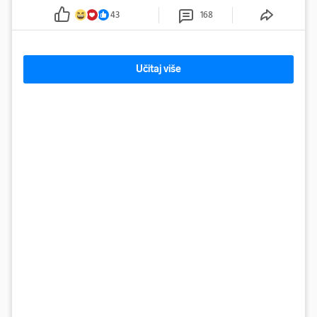
43
168
Učitaj više