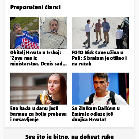
Preporučeni članci
Obitelj Hrvata u Irskoj:
FOTO Nick Cave uživa u
'Zovu nas iz
Puli: S bratom je otišao i
ministarstva. Denis sada
na ručak
ima temperaturu. Strah
nas je'
Evo kada u danu jesti
Sa Zlatkom Dalićem u
bananu za bolju probavu
Emirate odlaze još
i mršavljenje
dvojica Hrvata!
Sve što je bitno, na dohvat ruke