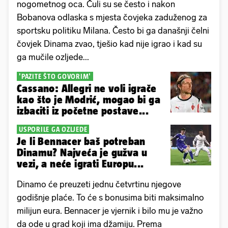
nogometnog oca. Čuli su se često i nakon
Bobanova odlaska s mjesta čovjeka zaduženog za
sportsku politiku Milana. Često bi ga današnji čelni
čovjek Dinama zvao, tješio kad nije igrao i kad su
ga mučile ozljede...
'PAZITE ŠTO GOVORIM'
Cassano: Allegri ne voli igrače
kao što je Modrić, mogao bi ga
izbaciti iz početne postave...
USPORILE GA OZLJEDE
Je li Bennacer baš potreban
Dinamu? Najveća je gužva u
vezi, a neće igrati Europu...
Dinamo će preuzeti jednu četvrtinu njegove
godišnje plaće. To će s bonusima biti maksimalno
milijun eura. Bennacer je vjernik i bilo mu je važno
da ode u grad koji ima džamiju. Prema