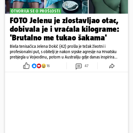
OTVORILA SE O PROŠLOSTI
FOTO Jelenu je zlostavljao otac,
dobivala je i vraćala kilograme:
'Brutalno me tukao šakama'
Bivša tenisačica Jelena Dokić (42) prošla je težak životni i
profesionalni put, s obitelji je nakon srpske agresije na Hrvatsku
prebjegla u Vojvodinu, potom u Australiju gdje danas inspirira
mnoge
16
47