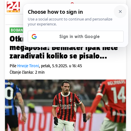
PRIJAVA
Sport
Komentari
18
BOBAN KAO NOGOMETNI OTAC
Otkrivamo detalje Dinamova
megaposla: Bennacer ipak neće
zarađivati koliko se pisalo...
Piše
Hrvoje Tironi
,
petak, 5.9.2025. u 16:45
Čitanje članka: 2 min