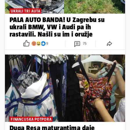
UKRALI TRI AUTA
PALA AUTO BANDA! U Zagrebu su
ukrali BMW, VW i Audi pa ih
rastavili. Našli su im i oružje
9
75
FINANCIJSKA POTPORA
Duga Resa maturantima daje