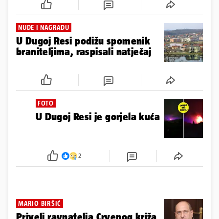
NUDE I NAGRADU
U Dugoj Resi podižu spomenik
braniteljima, raspisali natječaj
FOTO
U Dugoj Resi je gorjela kuća
2
MARIO BIRŠIĆ
Priveli ravnatelja Crvenog križa