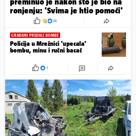
preminuo je nakon što je bio na
ronjenju: 'Svima je htio pomoći'
24
GRAĐANI PREDALI BOMBE
Policija u Mrežnici 'upecala'
bombu, minu i ručni bacač
1