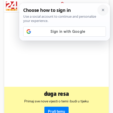
News
Show
Sport
Life&style
Video
Express
PRIJAVA
duga resa
Primaj sve nove vijesti o temi i budi u tijeku
Prati temu