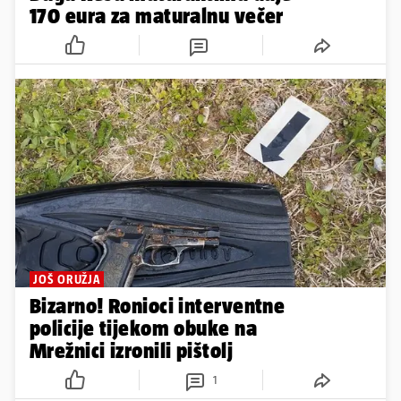
170 eura za maturalnu večer
JOŠ ORUŽJA
Bizarno! Ronioci interventne
policije tijekom obuke na
Mrežnici izronili pištolj
1