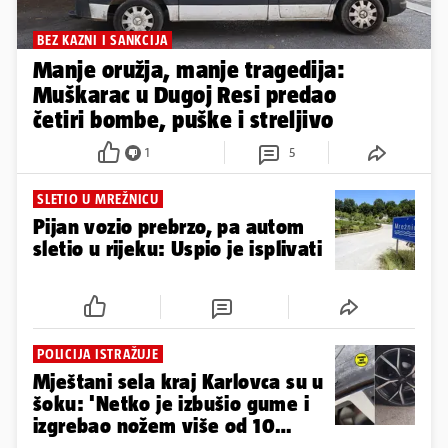
BEZ KAZNI I SANKCIJA
Manje oružja, manje tragedija:
Muškarac u Dugoj Resi predao
četiri bombe, puške i streljivo
1
5
SLETIO U MREŽNICU
Pijan vozio prebrzo, pa autom
sletio u rijeku: Uspio je isplivati
POLICIJA ISTRAŽUJE
Mještani sela kraj Karlovca su u
šoku: 'Netko je izbušio gume i
izgrebao nožem više od 10
auta'