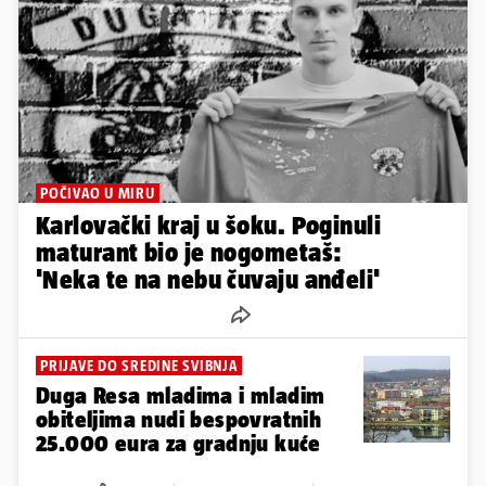
POČIVAO U MIRU
Karlovački kraj u šoku. Poginuli
maturant bio je nogometaš:
'Neka te na nebu čuvaju anđeli'
PRIJAVE DO SREDINE SVIBNJA
Duga Resa mladima i mladim
obiteljima nudi bespovratnih
25.000 eura za gradnju kuće