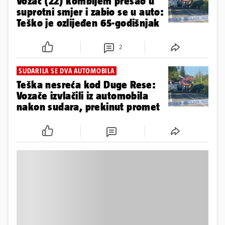
Vozač (22) kombijem prešao u
suprotni smjer i zabio se u auto:
Teško je ozlijeđen 65-godišnjak
2
SUDARILA SE DVA AUTOMOBILA
Teška nesreća kod Duge Rese:
Vozače izvlačili iz automobila
nakon sudara, prekinut promet