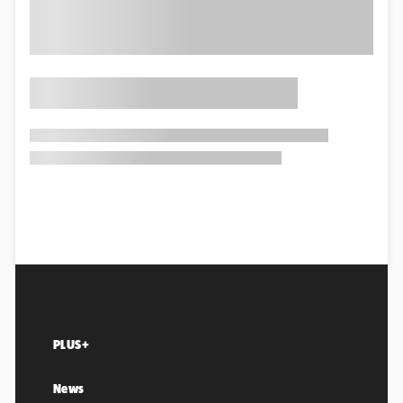
PLUS+
News