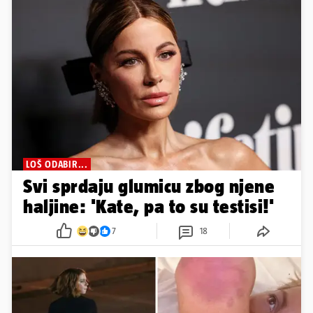
LOŠ ODABIR...
Svi sprdaju glumicu zbog njene
haljine: 'Kate, pa to su testisi!'
7
18