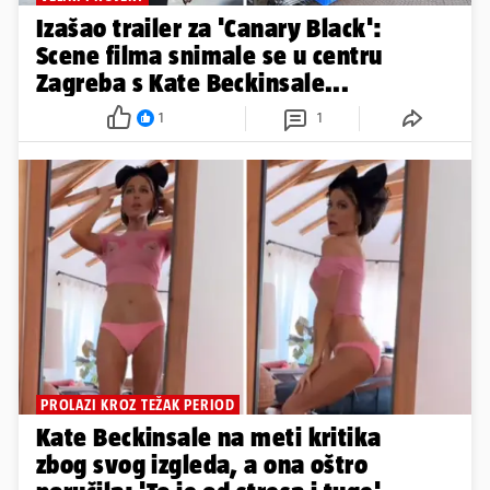
Izašao trailer za 'Canary Black':
Scene filma snimale se u centru
Zagreba s Kate Beckinsale...
1
1
PROLAZI KROZ TEŽAK PERIOD
Kate Beckinsale na meti kritika
zbog svog izgleda, a ona oštro