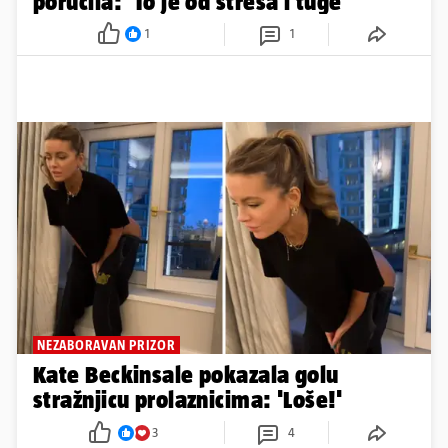
poručila: 'To je od stresa i tuge'
1
1
NEZABORAVAN PRIZOR
Kate Beckinsale pokazala golu
stražnjicu prolaznicima: 'Loše!'
3
4