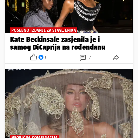
POSEBNO IZDANJE ZA SLAVLJENIKA
Kate Beckinsale zasjenila je i
samog DiCaprija na rođendanu
1
7
NEOBIČNA KOMBINACIJA