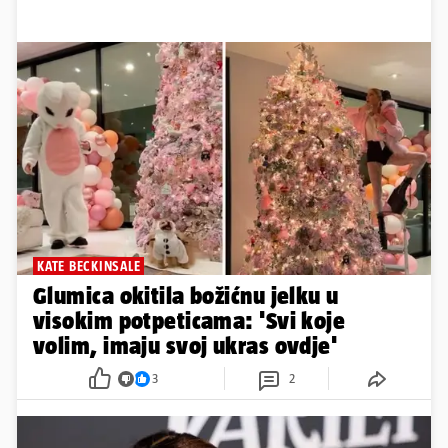
KATE BECKINSALE
Glumica okitila božićnu jelku u
visokim potpeticama: 'Svi koje
volim, imaju svoj ukras ovdje'
3
2