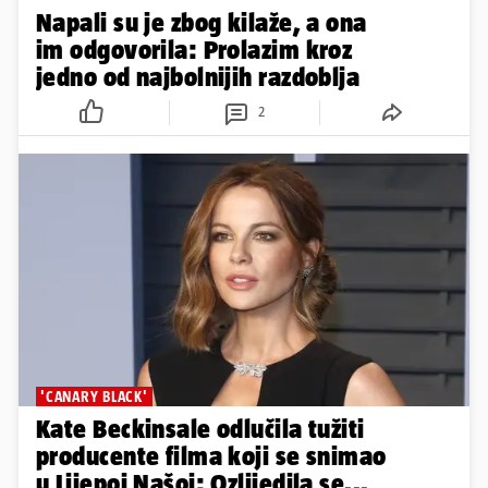
Napali su je zbog kilaže, a ona
im odgovorila: Prolazim kroz
jedno od najbolnijih razdoblja
2
'CANARY BLACK'
Kate Beckinsale odlučila tužiti
producente filma koji se snimao
u Lijepoj Našoj: Ozlijedila se...