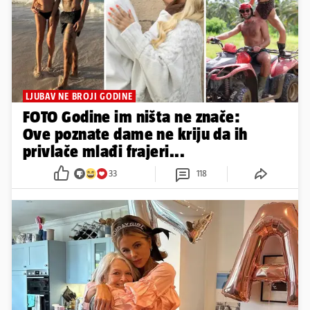
LJUBAV NE BROJI GODINE
FOTO Godine im ništa ne znače:
Ove poznate dame ne kriju da ih
privlače mlađi frajeri...
33
118