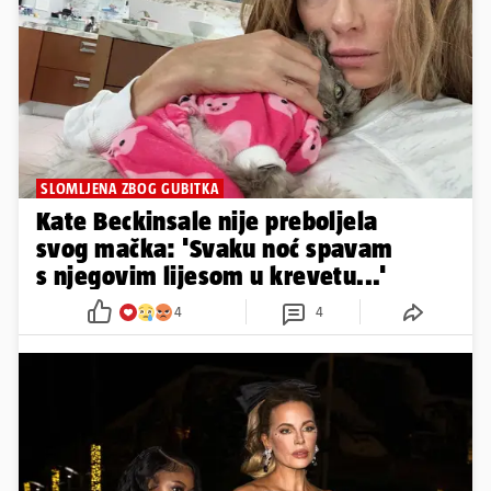
SLOMLJENA ZBOG GUBITKA
Kate Beckinsale nije preboljela
svog mačka: 'Svaku noć spavam
s njegovim lijesom u krevetu...'
4
4