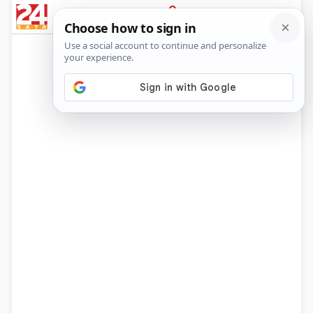
News
Show
Sport
Life&style
Video
Express
PRIJAVA