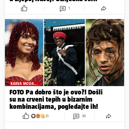
1
KAKVA MODA...
FOTO Pa dobro što je ovo?! Došli
su na crveni tepih u bizarnim
kombinacijama, pogledajte ih!
21
30