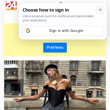
News
Show
Sport
Life&style
Video
Express
PRIJAVA
korzet
Primaj sve nove vijesti o temi i budi u tijeku
Prati temu