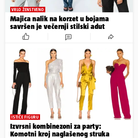
VRLO ŽENSTVENO
Majica nalik na korzet u bojama
savršen je večernji stilski adut
ISTIČE FIGURU
Izvrsni kombinezoni za party:
Komotni kroj naglašenog struka