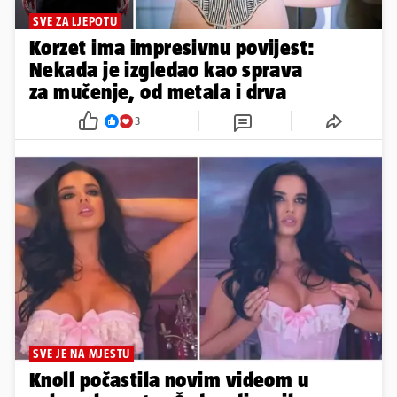
SVE ZA LJEPOTU
Korzet ima impresivnu povijest:
Nekada je izgledao kao sprava
za mučenje, od metala i drva
3
SVE JE NA MJESTU
Knoll počastila novim videom u