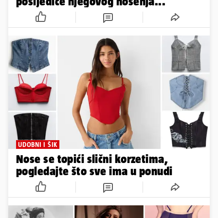
posljedice njegovog nošenja...
UDOBNI I ŠIK
Nose se topići slični korzetima,
pogledajte što sve ima u ponudi