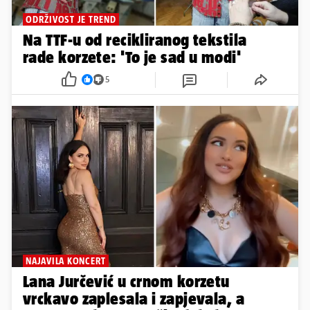
ODRŽIVOST JE TREND
Na TTF-u od recikliranog tekstila
rade korzete: 'To je sad u modi'
5
NAJAVILA KONCERT
Lana Jurčević u crnom korzetu
vrckavo zaplesala i zapjevala, a