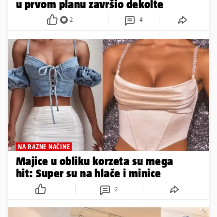
u prvom planu završio dekolte
2
4
NA RAZNE NAČINE
Majice u obliku korzeta su mega
hit: Super su na hlače i minice
2