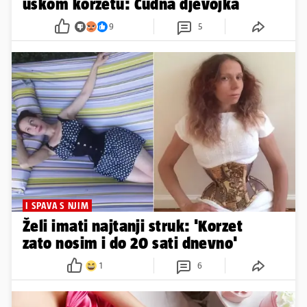
uskom korzetu: Čudna djevojka
9
5
I SPAVA S NJIM
Želi imati najtanji struk: 'Korzet
zato nosim i do 20 sati dnevno'
1
6