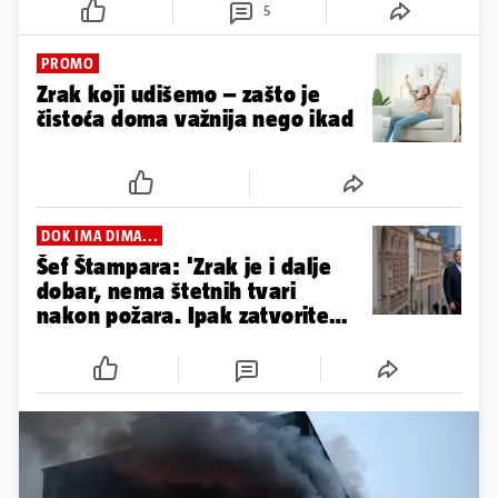
5
PROMO
Zrak koji udišemo – zašto je
čistoća doma važnija nego ikad
DOK IMA DIMA...
Šef Štampara: 'Zrak je i dalje
dobar, nema štetnih tvari
nakon požara. Ipak zatvorite
prozore'