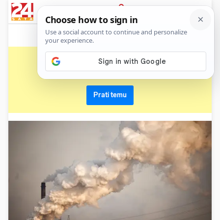
News
Show
Sport
Life&style
Video
Express
PRIJAVA
kvaliteta zraka
Primaj sve nove vijesti o temi i budi u tijeku
Prati temu