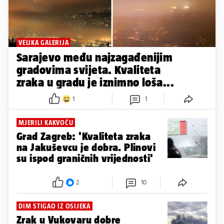
VELIKA GALERIJA
Sarajevo među najzagađenijim
gradovima svijeta. Kvaliteta
zraka u gradu je iznimno loša...
1
1
MJERILI KAKVOĆU
Grad Zagreb: 'Kvaliteta zraka
na Jakuševcu je dobra. Plinovi
su ispod graničnih vrijednosti'
2
10
DIM STIGAO IZ OSIJEKA
Zrak u Vukovaru dobre