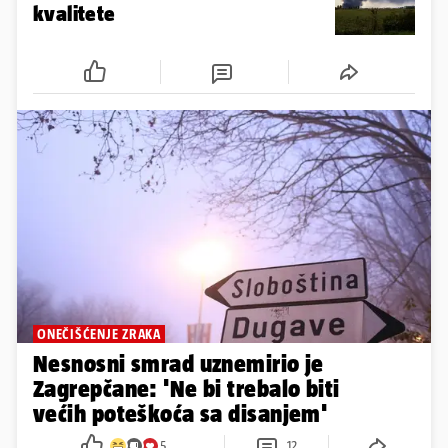
kvalitete
ONEČIŠĆENJE ZRAKA
Nesnosni smrad uznemirio je
Zagrepčane: 'Ne bi trebalo biti
većih poteškoća sa disanjem'
5
12