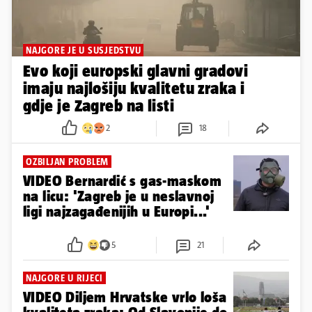
NAJGORE JE U SUSJEDSTVU
Evo koji europski glavni gradovi
imaju najlošiju kvalitetu zraka i
gdje je Zagreb na listi
2
18
OZBILJAN PROBLEM
VIDEO Bernardić s gas-maskom
na licu: 'Zagreb je u neslavnoj
ligi najzagađenijih u Europi...'
5
21
NAJGORE U RIJECI
VIDEO Diljem Hrvatske vrlo loša