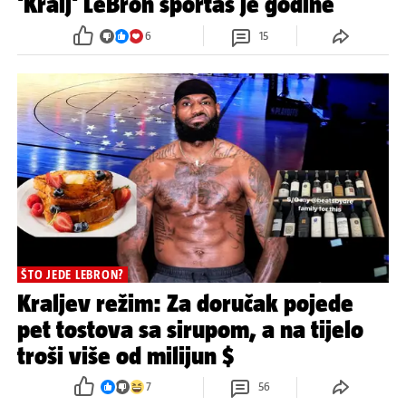
'Kralj' LeBron sportaš je godine
6
15
ŠTO JEDE LEBRON?
Kraljev režim: Za doručak pojede
pet tostova sa sirupom, a na tijelo
troši više od milijun $
7
56