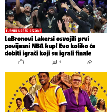
TURNIR USRED SEZONE
LeBronovi Lakersi osvojili prvi
povijesni NBA kup! Evo koliko će
dobiti igrači koji su igrali finale
4