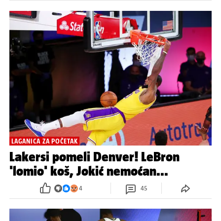
LAGANICA ZA POČETAK
Lakersi pomeli Denver! LeBron
'lomio' koš, Jokić nemoćan...
4
45