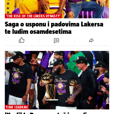
'THE RISE OF THE LAKERS DYNASTY'
Saga o usponu i padovima Lakersa
te ludim osamdesetima
TIME IZABRAO