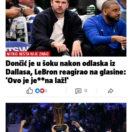
NITKO NIŠTA NIJE ZNAO
Dončić je u šoku nakon odlaska iz
Dallasa, LeBron reagirao na glasine:
'Ovo je je**na laž!'
2
12