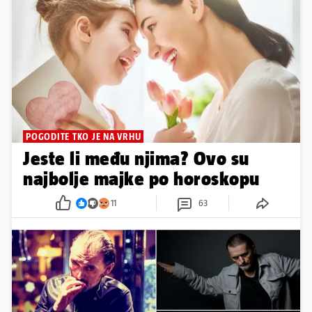
POGODITE TKO JE NA VRHU
Jeste li među njima? Ovo su
najbolje majke po horoskopu
11
63