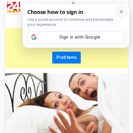
News
Show
Sport
Life&style
Video
Express
PRIJAVA
majke
Primaj sve nove vijesti o temi i budi u tijeku
Prati temu