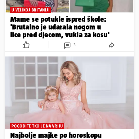
U VELIKOJ BRITANIJI
Mame se potukle ispred škole:
'Brutalno je udarala nogom u
lice pred djecom, vukla za kosu'
3
POGODITE TKO JE NA VRHU
Najbolje majke po horoskopu