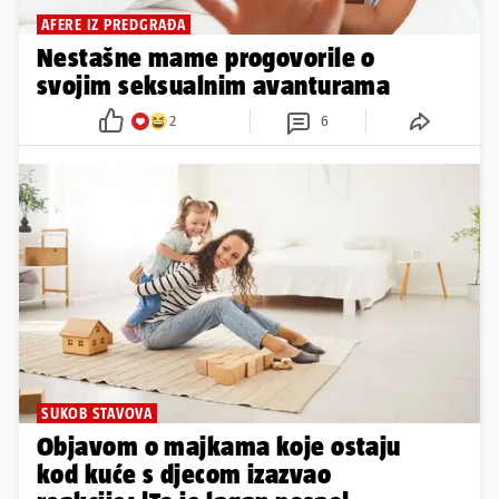
AFERE IZ PREDGRAĐA
Nestašne mame progovorile o
svojim seksualnim avanturama
2
6
SUKOB STAVOVA
Objavom o majkama koje ostaju
kod kuće s djecom izazvao