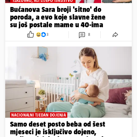
'IZAZOVNO, ALI LIJEPO ISKUSTVO'
Bućanova Sara broji 'sitno' do
poroda, a evo koje slavne žene
su još postale mame u 40-ima
3
8
NACIONALNI TJEDAN DOJENJA
Samo deset posto beba od šest
mjeseci je isključivo dojeno,