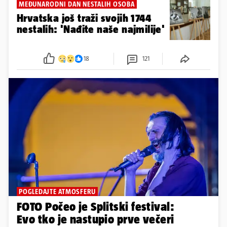
MEĐUNARODNI DAN NESTALIH OSOBA
Hrvatska još traži svojih 1744
nestalih: 'Nađite naše najmilije'
18
121
POGLEDAJTE ATMOSFERU
FOTO Počeo je Splitski festival:
Evo tko je nastupio prve večeri