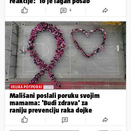
reakcije: 'To je lagan posao'
4
VELIKA POTPORA!
Mališani poslali poruku svojim
mamama: 'Budi zdrava' za
raniju prevenciju raka dojke