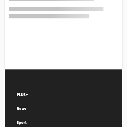
PLUS+
News
Sport