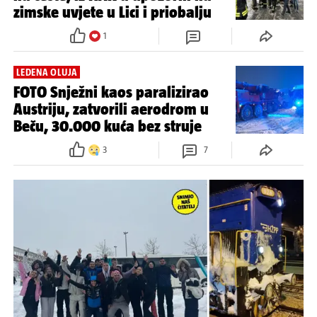
zimske uvjete u Lici i priobalju
1
LEDENA OLUJA
FOTO Snježni kaos paralizirao
Austriju, zatvorili aerodrom u
Beču, 30.000 kuća bez struje
3
7