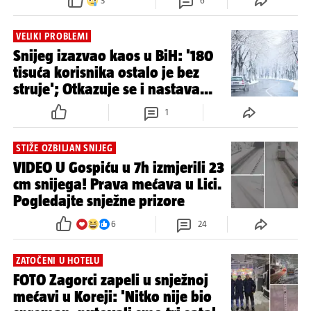
3
6
VELIKI PROBLEMI
Snijeg izazvao kaos u BiH: '180
tisuća korisnika ostalo je bez
struje'; Otkazuje se i nastava...
1
STIŽE OZBILJAN SNIJEG
VIDEO U Gospiću u 7h izmjerili 23
cm snijega! Prava mećava u Lici.
Pogledajte snježne prizore
6
24
ZATOČENI U HOTELU
FOTO Zagorci zapeli u snježnoj
mećavi u Koreji: 'Nitko nije bio