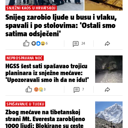
SNJEŽNI KAOS U HRVATSKOJ
Snijeg zarobio ljude u busu i vlaku,
spavali i po stolovima: 'Ostali smo
satima odsječeni'
6
24
NEPROSPAVANA NOĆ
HGSS šest sati spašavao trojicu
planinara iz snježne mećave:
'Upozoravali smo ih da ne idu!'
3
7
SPAŠAVANJE U TIJEKU
Zbog mećave na tibetanskoj
strani Mt. Everesta zarobljeno
1000 ljudi: Blokirane su ceste