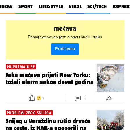
SHOW
SPORT
LIFE&STYLE
VIRAL
SCI/TECH
EXPRES
mećava
Primaj sve nove vijesti o temi i budi u tijeku
Prati temu
PRIPREMAJU SE
Jaka mećava prijeti New Yorku:
Izdali alarm nakon devet godina
1
3
PROBLEMI ZBOG SNIJEGA
Snijeg u Varaždinu rušio drveće
na ceste, iz HAK-a upozorili na