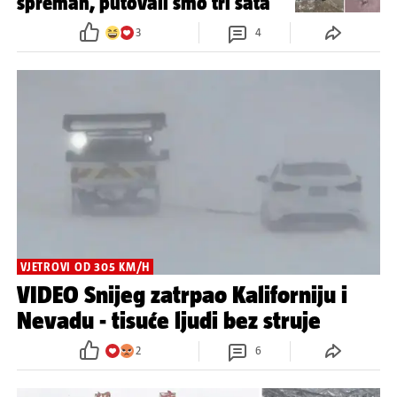
spreman, putovali smo tri sata'
3
4
VJETROVI OD 305 KM/H
VIDEO Snijeg zatrpao Kaliforniju i
Nevadu - tisuće ljudi bez struje
2
6