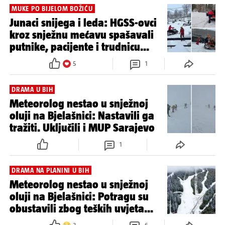
MUKE PO BIJELOM BOŽIĆU
Junaci snijega i leda: HGSS-ovci
kroz snježnu mećavu spašavali
putnike, pacijente i trudnicu...
5
1
DRAMA U BIH
Meteorolog nestao u snježnoj
oluji na Bjelašnici: Nastavili ga
tražiti. Uključili i MUP Sarajevo
1
DRAMA NA PLANINI U BIH
Meteorolog nestao u snježnoj
oluji na Bjelašnici: Potragu su
obustavili zbog teških uvjeta...