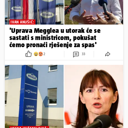
IVAN ANUŠIĆ:
'Uprava Megglea u utorak će se
sastati s ministricom, pokušat
ćemo pronaći rješenje za spas'
2
33