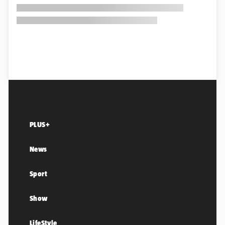
PLUS+
News
Sport
Show
LifeStyle