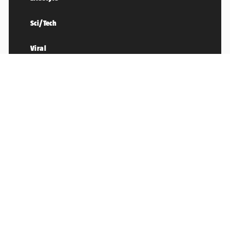
Sci/Tech
Viral
OSTALO
Impressum
Pretplata
Uvjeti korištenja
Pravila privatnosti
Oglašavanje
24sata.biz
Politika kolačića
RSS
Karijera u 24
24SATA © 2026