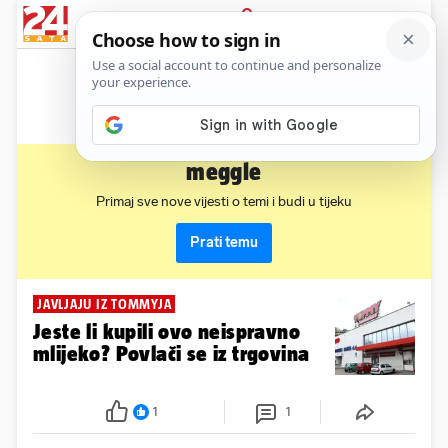
News
Show
Sport
Life&style
Video
Express
PRIJAVA
meggle
Primaj sve nove vijesti o temi i budi u tijeku
Prati temu
JAVLJAJU IZ TOMMYJA
Jeste li kupili ovo neispravno
mlijeko? Povlači se iz trgovina
1
1