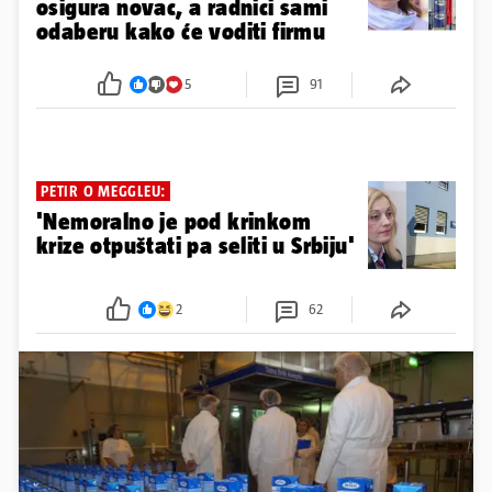
osigura novac, a radnici sami
odaberu kako će voditi firmu
5
91
PETIR O MEGGLEU:
'Nemoralno je pod krinkom
krize otpuštati pa seliti u Srbiju'
2
62