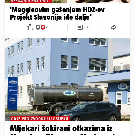
VESNA VUČEMILOVIĆ:
'Meggleovim gašenjem HDZ-ov
Projekt Slavonija ide dalje'
2
39
GASE PROIZVODNJU U OSIJEKU
Mljekari šokirani otkazima iz