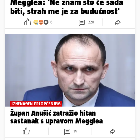
Megglea: 'Ne znam što će sada
biti, strah me je za budućnost'
16
220
IZNENAĐEN PRIOPĆENJEM
Župan Anušić zatražio hitan
sastanak s upravom Megglea
14