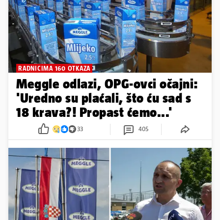
RADNICIMA 160 OTKAZA
Meggle odlazi, OPG-ovci očajni:
'Uredno su plaćali, što ću sad s
18 krava?! Propast ćemo...'
33
405