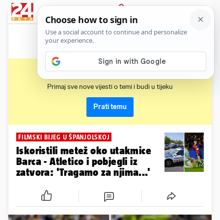
News
Show
Sport
Life&style
Video
Express
PRIJAVA
primera
Primaj sve nove vijesti o temi i budi u tijeku
Prati temu
FILMSKI BIJEG U ŠPANJOLSKOJ
Iskoristili metež oko utakmice
Barca - Atletico i pobjegli iz
zatvora: 'Tragamo za njima...'