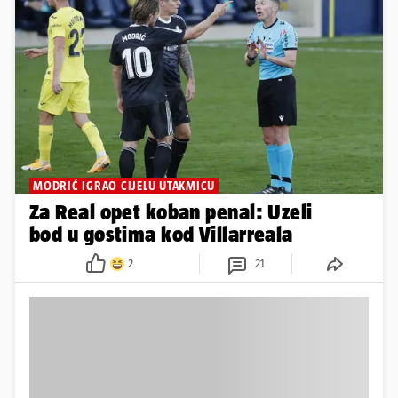
MODRIĆ IGRAO CIJELU UTAKMICU
Za Real opet koban penal: Uzeli
bod u gostima kod Villarreala
2
21