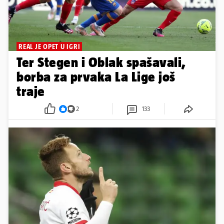
REAL JE OPET U IGRI
Ter Stegen i Oblak spašavali,
borba za prvaka La Lige još
traje
2
133