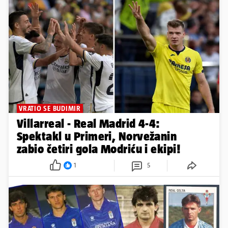
VRATIO SE BUDIMIR
Villarreal - Real Madrid 4-4:
Spektakl u Primeri, Norvežanin
zabio četiri gola Modriću i ekipi!
1
5