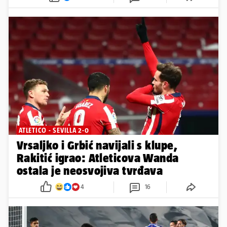
ATLETICO - SEVILLA 2-0
Vrsaljko i Grbić navijali s klupe,
Rakitić igrao: Atleticova Wanda
ostala je neosvojiva tvrđava
4
16