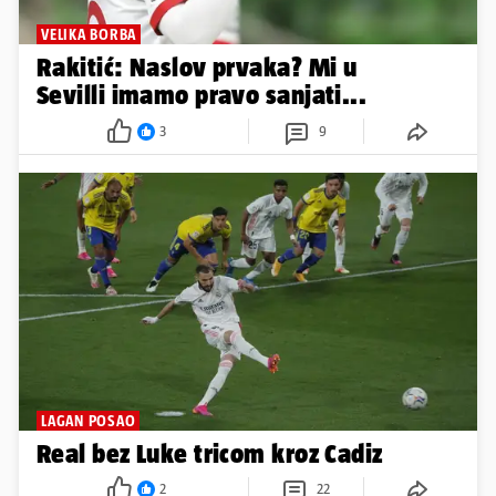
VELIKA BORBA
Rakitić: Naslov prvaka? Mi u
Sevilli imamo pravo sanjati...
3
9
LAGAN POSAO
Real bez Luke tricom kroz Cadiz
2
22