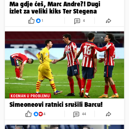
Ma gdje ćeš, Marc Andre?! Dugi
izlet za veliki kiks Ter Stegena
1
4
KOEMAN U PROBLEMU
Simeoneovi ratnici srušili Barcu!
4
44