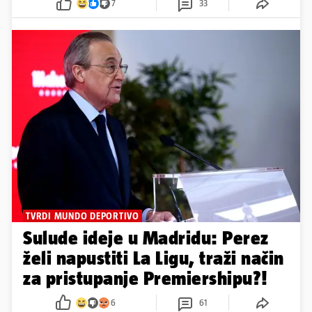
7
33
TVRDI MUNDO DEPORTIVO
Sulude ideje u Madridu: Perez
želi napustiti La Ligu, traži način
za pristupanje Premiershipu?!
6
61