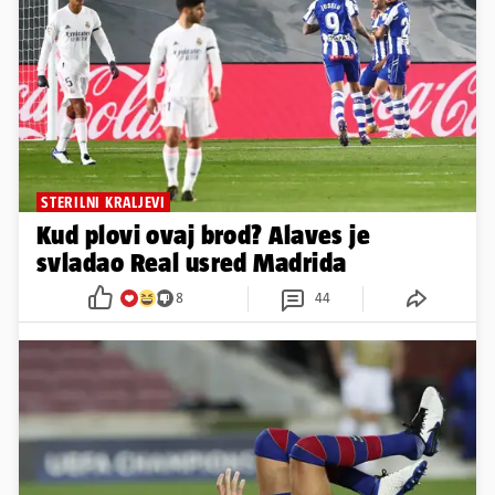
STERILNI KRALJEVI
Kud plovi ovaj brod? Alaves je
svladao Real usred Madrida
8
44