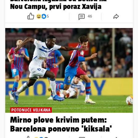
Nou Campu, prvi poraz Xavija
5
46
POTONUĆE VELIKANA
Mirno plove krivim putem:
Barcelona ponovno 'kiksala'