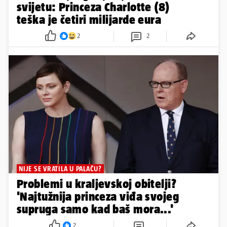
svijetu: Princeza Charlotte (8)
teška je četiri milijarde eura
2
2
NIJE SE VRATILA U PALAČU?
Problemi u kraljevskoj obitelji?
'Najtužnija princeza viđa svojeg
supruga samo kad baš mora...'
2