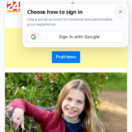
News
Show
Sport
Life&style
Video
Express
PRIJAVA
princeza charlotte
Primaj sve nove vijesti o temi i budi u tijeku
Prati temu