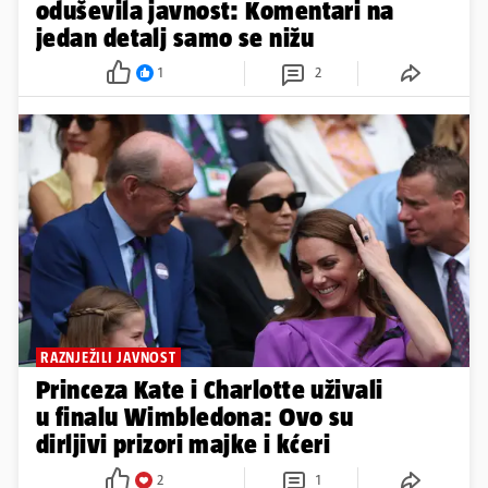
oduševila javnost: Komentari na
jedan detalj samo se nižu
1
2
RAZNJEŽILI JAVNOST
Princeza Kate i Charlotte uživali
u finalu Wimbledona: Ovo su
dirljivi prizori majke i kćeri
2
1