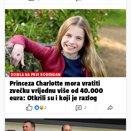
DOBILA NA PRVI ROĐENDAN
Princeza Charlotte mora vratiti
zvečku vrijednu više od 40.000
eura: Otkrili su i koji je razlog
2
2