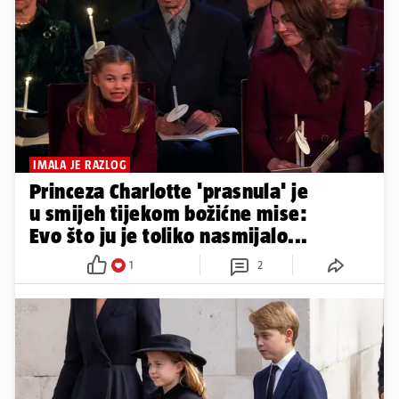
IMALA JE RAZLOG
Princeza Charlotte 'prasnula' je
u smijeh tijekom božićne mise:
Evo što ju je toliko nasmijalo...
1
2