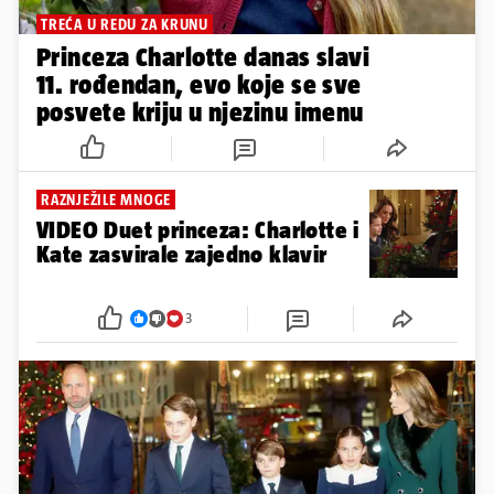
TREĆA U REDU ZA KRUNU
Princeza Charlotte danas slavi
11. rođendan, evo koje se sve
posvete kriju u njezinu imenu
RAZNJEŽILE MNOGE
VIDEO Duet princeza: Charlotte i
Kate zasvirale zajedno klavir
3