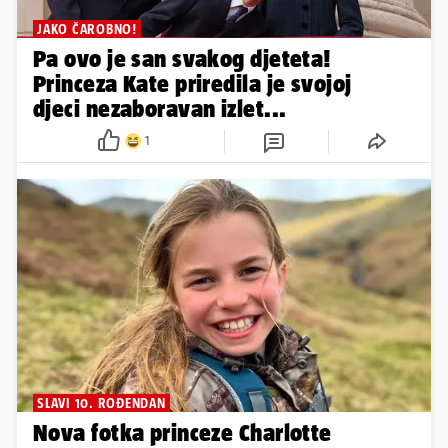
JAKO ČAROBNO!
Pa ovo je san svakog djeteta!
Princeza Kate priredila je svojoj
djeci nezaboravan izlet...
1
SLAVI 10. ROĐENDAN
Nova fotka princeze Charlotte