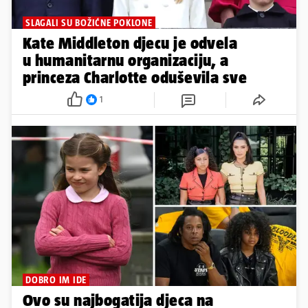
SLAGALI SU BOŽIĆNE POKLONE
Kate Middleton djecu je odvela
u humanitarnu organizaciju, a
princeza Charlotte oduševila sve
1
DOBRO IM IDE
Ovo su najbogatija djeca na