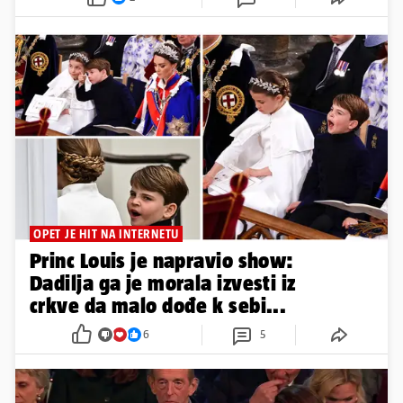
OPET JE HIT NA INTERNETU
Princ Louis je napravio show:
Dadilja ga je morala izvesti iz
crkve da malo dođe k sebi...
6
5