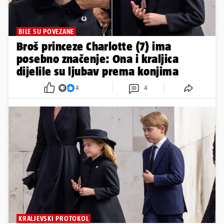
BILE SU POVEZANE
Broš princeze Charlotte (7) ima
posebno značenje: Ona i kraljica
dijelile su ljubav prema konjima
4
4
KRALJEVSKI PROTOKOL