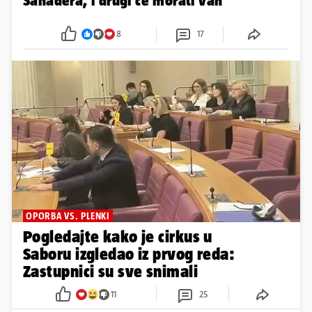
OTKAZI ZBOG NISKE CIJENE
Zastupnici lete iz stanova u
Zagrebu: Filipović 'izbacio'
Sanadera, i drugi će morati van
8
17