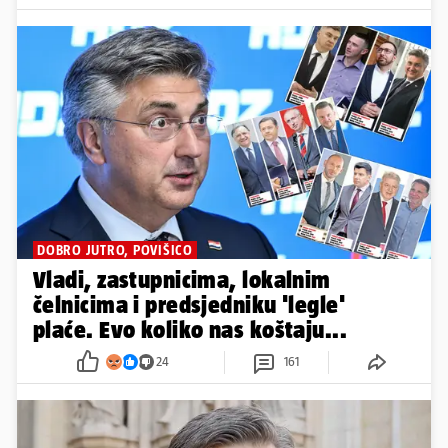
KADA RADI SABOR?
Sabor nastavlja s radom nakon
Uskrsa, zastupnici će dobiti
slobodno i uoči izbora
1
DOBRO JUTRO, POVIŠICO
Vladi, zastupnicima, lokalnim