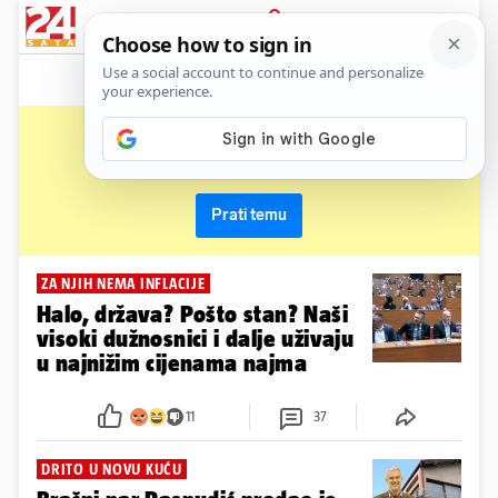
News
Show
Sport
Life&style
Video
Express
PRIJAVA
saborski zastupnici
Primaj sve nove vijesti o temi i budi u tijeku
Prati temu
ZA NJIH NEMA INFLACIJE
Halo, država? Pošto stan? Naši
visoki dužnosnici i dalje uživaju
u najnižim cijenama najma
11
37