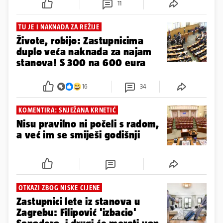
ZAVRZLAMA U SABORU
Jedan zastupnik razmišlja o
odlasku iz Sabora: Zbog toga bi
mogli ostati na 150 zastupnika
11
TU JE I NAKNADA ZA REŽIJE
Živote, robijo: Zastupnicima
duplo veća naknada za najam
stanova! S 300 na 600 eura
16
34
KOMENTIRA: SNJEŽANA KRNETIĆ
Nisu pravilno ni počeli s radom,
a već im se smiješi godišnji