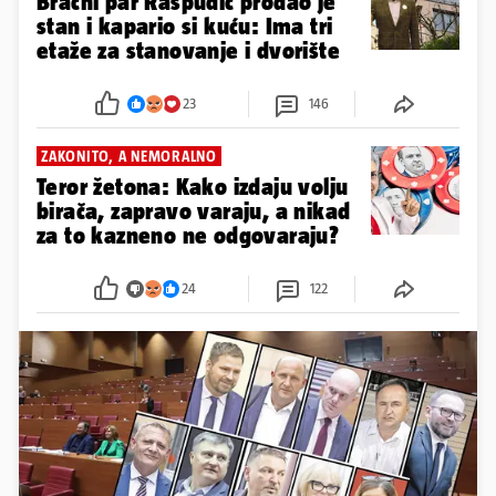
DRITO U NOVU KUĆU
Bračni par Raspudić prodao je
stan i kapario si kuću: Ima tri
etaže za stanovanje i dvorište
23
146
ZAKONITO, A NEMORALNO
Teror žetona: Kako izdaju volju
birača, zapravo varaju, a nikad
za to kazneno ne odgovaraju?
24
122