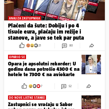
ANALIZA ZASTUPNIKA
Plaćeni da šute: Dobiju i po 4
tisuće eura, plaćaju im režije i
stanove, a jave se tek par puta
21
80
OPARIO SE
Opara je apsolutni rekorder: U
godinu dana potrošio 4300 € na
hotele te 7300 € na aviokarte
7
52