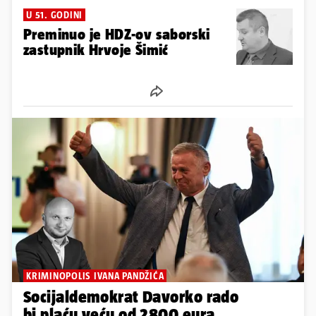
OPORBA VS. PLENKI
Pogledajte kako je cirkus u
Saboru izgledao iz prvog reda:
Zastupnici su sve snimali
11
25
U 51. GODINI
Preminuo je HDZ-ov saborski
zastupnik Hrvoje Šimić