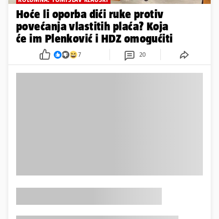
KOLUMNA: TOMISLAV KLAUŠKI
Hoće li oporba dići ruke protiv
povećanja vlastitih plaća? Koja
će im Plenković i HDZ omogućiti
7
20