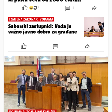
KRIMINOPOLIS IVANA PANDŽIĆA
Socijaldemokrat Davorko rado
bi plaću veću od 2800 eura...
4
1
IZMJENA ZAKONA O VODAMA
Saborski zastupnici: Voda je
važno javno dobro za građane