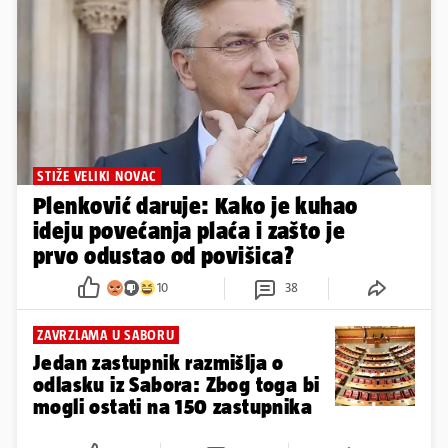
čelnicima i predsjedniku 'legle'
plaće. Evo koliko nas koštaju...
24
161
STIŽE VELIKI NOVAC
Plenković daruje: Kako je kuhao
ideju povećanja plaća i zašto je
prvo odustao od povišica?
10
38