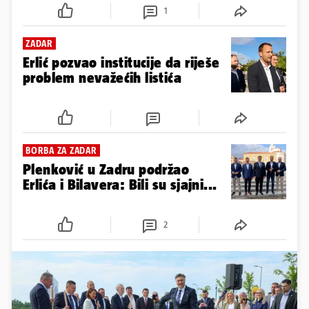
1
ZADAR
Erlić pozvao institucije da riješe
problem nevažećih listića
BORBA ZA ZADAR
Plenković u Zadru podržao
Erlića i Bilavera: Bili su sjajni...
2