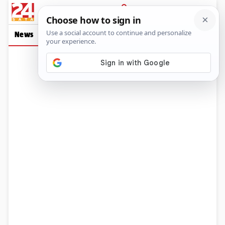
PRIJAVA
News
Show
Sport
Life&style
Video
Express