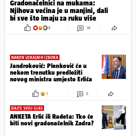
Gradonačelnici na mukama:
Njihova većina je u manjini, dali
bi sve što imaju za ruku više
8
38
NAKON LOKALNIH IZBORA
Jandroković: Plenković će u
nekom trenutku predložiti
novog ministra umjesto Erlića
1
6
DAJTE SVOJ GLAS
ANKETA Erlić ili Radeta: Tko će
biti novi gradonačelnik Zadra?