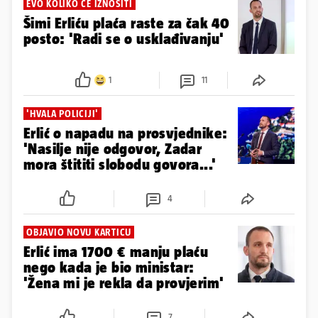
EVO KOLIKO ĆE IZNOSITI
Šimi Erliću plaća raste za čak 40
posto: 'Radi se o usklađivanju'
1
11
'HVALA POLICIJI'
Erlić o napadu na prosvjednike:
'Nasilje nije odgovor, Zadar
mora štititi slobodu govora...'
4
OBJAVIO NOVU KARTICU
Erlić ima 1700 € manju plaću
nego kada je bio ministar:
'Žena mi je rekla da provjerim'
7