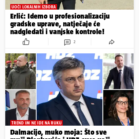
UOČI LOKALNIH IZBORA
Erlić: Idemo u profesionalizaciju
gradske uprave, natječaje će
nadgledati i vanjske kontrole!
2
TREND IM NE IDE NA RUKU
Dalmacijo, muko moja: Što sve