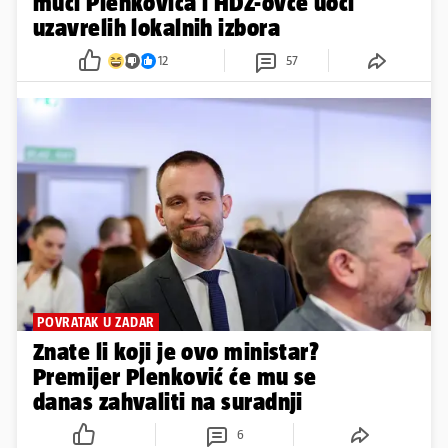
muči Plenkovića i HDZ-ovce uoči
uzavrelih lokalnih izbora
12
57
POVRATAK U ZADAR
Znate li koji je ovo ministar?
Premijer Plenković će mu se
danas zahvaliti na suradnji
6