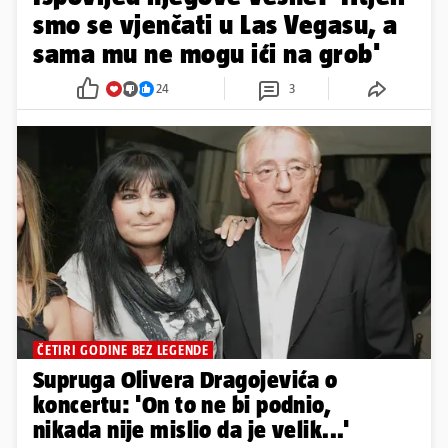
smo se vjenčati u Las Vegasu, a
sama mu ne mogu ići na grob'
24
3
ČETIRI GODINE BEZ LEGENDE
Supruga Olivera Dragojevića o
koncertu: 'On to ne bi podnio,
nikada nije mislio da je velik...'