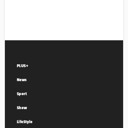
PLUS+
News
Sport
Show
LifeStyle