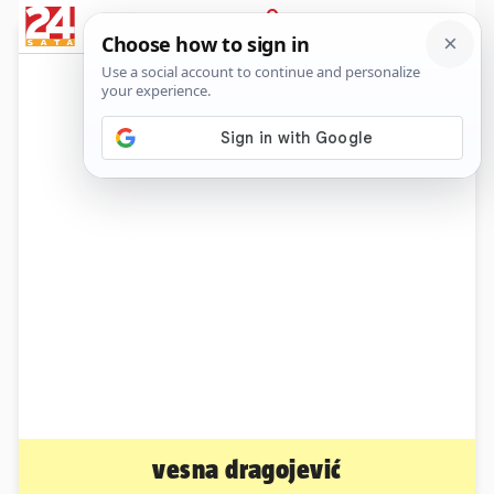
News
Show
Sport
Life&style
Video
Express
PRIJAVA
vesna dragojević