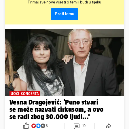
Primaj sve nove vijesti o temi i budi u tijeku
Prati temu
UOČI KONCERTA
Vesna Dragojević: 'Puno stvari
se može nazvati cirkusom, a ovo
se radi zbog 30.000 ljudi...'
8
10