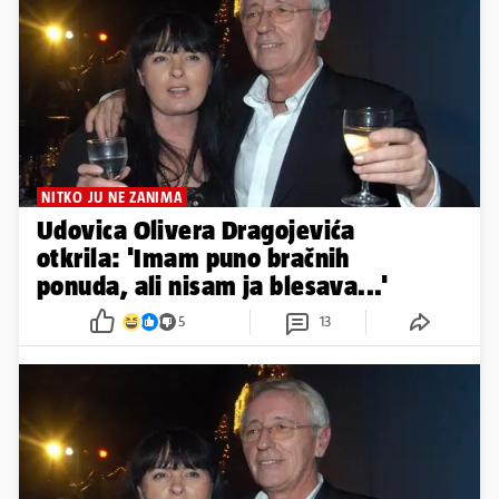
NITKO JU NE ZANIMA
Udovica Olivera Dragojevića
otkrila: 'Imam puno bračnih
ponuda, ali nisam ja blesava...'
5
13