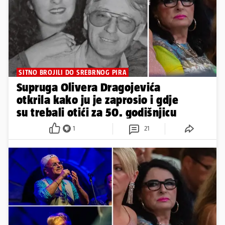
SITNO BROJILI DO SREBRNOG PIRA
Supruga Olivera Dragojevića
otkrila kako ju je zaprosio i gdje
su trebali otići za 50. godišnjicu
1
21