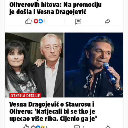
Oliverovih hitova: Na promociju
je došla i Vesna Dragojević
3
OTKRILA DETALJE
Vesna Dragojević o Stavrosu i
Oliveru: 'Natjecali bi se tko je
upecao više riba. Cijenio ga je'
8
2