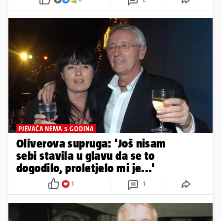
PJEVAČA NEMA 5 GODINA
Oliverova supruga: 'Još nisam
sebi stavila u glavu da se to
dogodilo, proletjelo mi je...'
1
1