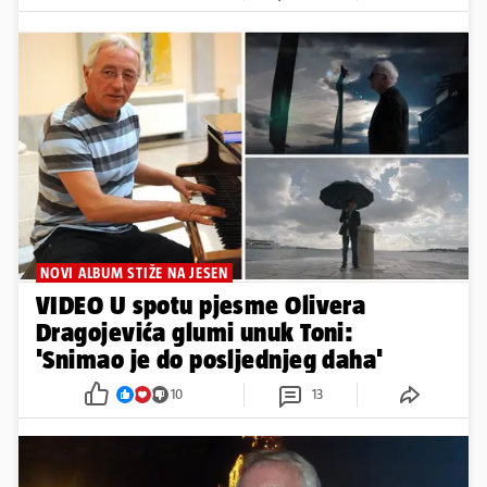
NOVI ALBUM STIŽE NA JESEN
VIDEO U spotu pjesme Olivera
Dragojevića glumi unuk Toni:
'Snimao je do posljednjeg daha'
10
13