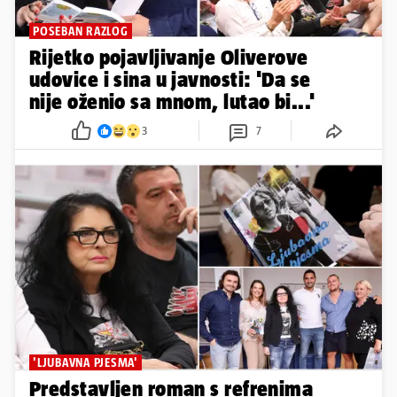
POSEBAN RAZLOG
Rijetko pojavljivanje Oliverove
udovice i sina u javnosti: 'Da se
nije oženio sa mnom, lutao bi...'
3
7
'LJUBAVNA PJESMA'
Predstavljen roman s refrenima