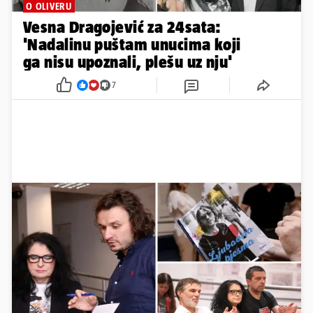
O OLIVERU
Vesna Dragojević za 24sata:
'Nadalinu puštam unucima koji
ga nisu upoznali, plešu uz nju'
7