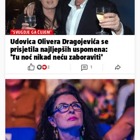
'SVUGDJE GA ČUJEM'
Udovica Olivera Dragojevića se
prisjetila najljepših uspomena:
'Tu noć nikad neću zaboraviti'
2
1