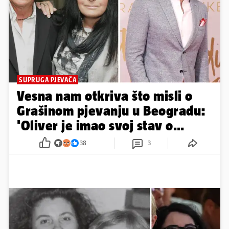
SUPRUGA PJEVAČA
Vesna nam otkriva što misli o
Grašinom pjevanju u Beogradu:
'Oliver je imao svoj stav o
tome'
38
3