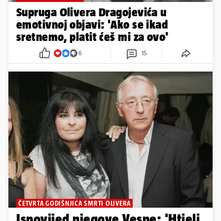
Supruga Olivera Dragojevića u
emotivnoj objavi: 'Ako se ikad
sretnemo, platit ćeš mi za ovo'
6
15
ČETVRTA GODIŠNJICA SMRTI OLIVERA
Ispovijed njegove Vesne: 'Htjeli