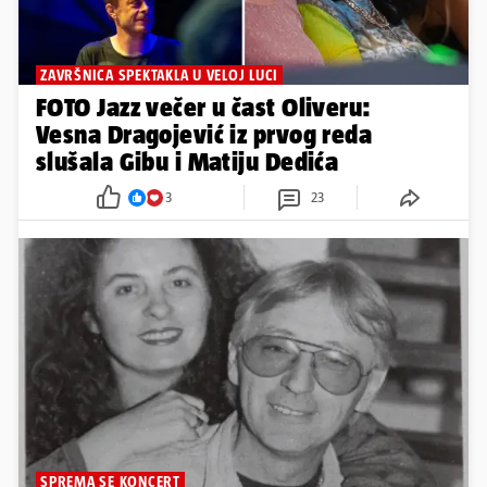
ZAVRŠNICA SPEKTAKLA U VELOJ LUCI
FOTO Jazz večer u čast Oliveru:
Vesna Dragojević iz prvog reda
slušala Gibu i Matiju Dedića
3
23
SPREMA SE KONCERT