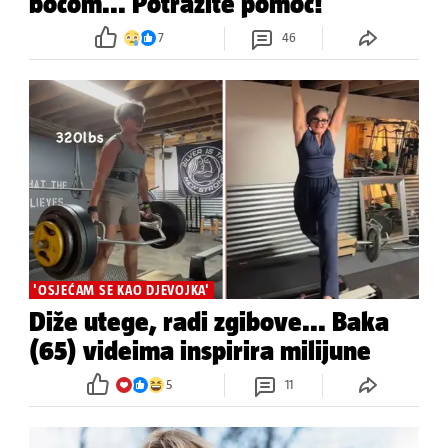
bocom... Potražite pomoć!'
7
46
'OSJEĆAM SE KAO DJEVOJKA'
Diže utege, radi zgibove... Baka
(65) videima inspirira milijune
5
11