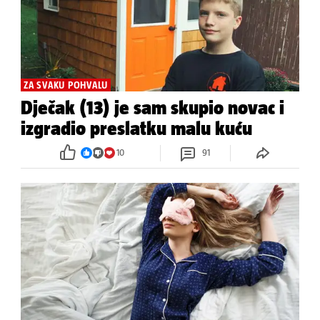
ZA SVAKU POHVALU
Dječak (13) je sam skupio novac i
izgradio preslatku malu kuću
10
91