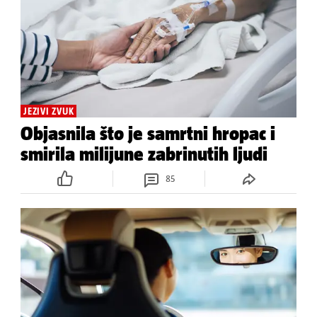
JEZIVI ZVUK
Objasnila što je samrtni hropac i
smirila milijune zabrinutih ljudi
85