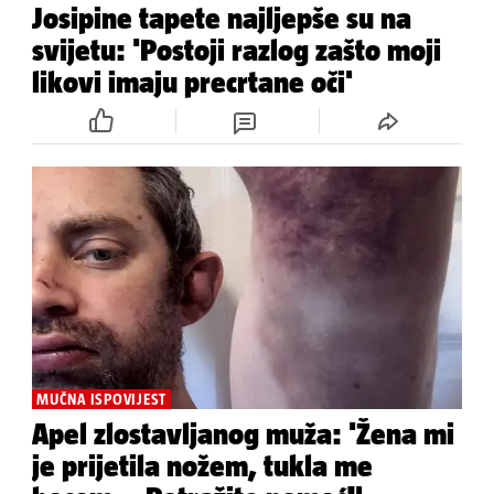
Josipine tapete najljepše su na
svijetu: 'Postoji razlog zašto moji
likovi imaju precrtane oči'
MUČNA ISPOVIJEST
Apel zlostavljanog muža: 'Žena mi
je prijetila nožem, tukla me