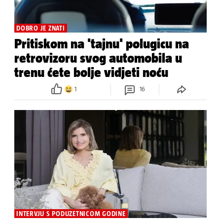
DOBRO JE ZNATI
Pritiskom na 'tajnu' polugicu na
retrovizoru svog automobila u
trenu ćete bolje vidjeti noću
1
16
INTERVJU S PODUZETNICOM GODINE