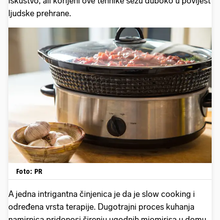
iskustvo, ali korijeni ove tehnike sežu duboko u povijest
ljudske prehrane.
Foto: PR
A jedna intrigantna činjenica je da je slow cooking i
određena vrsta terapije. Dugotrajni proces kuhanja
namirnica pridonosi širenju ugodnih miomirisa u domu,