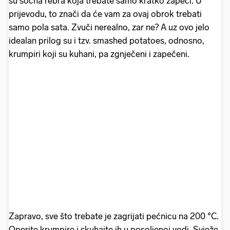
su sočna rebra koja trebate samo kratko zapeći. U
prijevodu, to znači da će vam za ovaj obrok trebati
samo pola sata. Zvuči nerealno, zar ne? A uz ovo jelo
idealan prilog su i tzv. smashed potatoes, odnosno,
krumpiri koji su kuhani, pa zgnječeni i zapečeni.
Zapravo, sve što trebate je zagrijati pećnicu na 200 °C.
Operite krumpire i skuhajte ih u posoljenoj vodi. Svježe