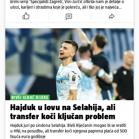
krimi seriji ‘Specijalisti Zagreb’, Vini Jurčić otkrila nam je detalje o
ulozi, karijeri i strastima koje je pokreću, ali i tko joj je najveća
podrška iza kamera
BIVŠI IGRAČ RIJEKE
Hajduk u lovu na Selahija, ali
transfer koči ključan problem
Hajduk juri po Lindona Selahija. Bivši Riječanin mogao bi se vratiti
u HNL na posudbu, ali transfer koči njegova paprena plaća od 500
tisuća eura godišnje