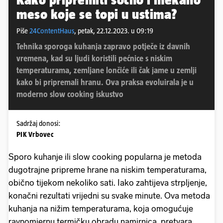
meso koje se topi u ustima?
Piše
24ContentHaus
,
petak, 22.12.2023. u 09:19
Tehnika sporoga kuhanja zapravo potječe iz davnih
vremena, kad su ljudi koristili pećnice s niskim
temperaturama, zemljane lončiće ili čak jame u zemlji
kako bi pripremali hranu. Ova praksa evoluirala je u
moderno slow cooking iskustvo
Sadržaj donosi:
PIK Vrbovec
Sporo kuhanje ili slow cooking popularna je metoda
dugotrajne pripreme hrane na niskim temperaturama,
obično tijekom nekoliko sati. Iako zahtijeva strpljenje,
konačni rezultati vrijedni su svake minute. Ova metoda
kuhanja na nižim temperaturama, koja omogućuje
ravnomjernu termičku obradu namirnica, pretvara