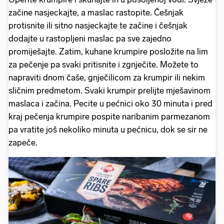
začine nasjeckajte, a maslac rastopite. Češnjak
protisnite ili sitno nasjeckajte te začine i češnjak
dodajte u rastopljeni maslac pa sve zajedno
promiješajte. Zatim, kuhane krumpire posložite na lim
za pečenje pa svaki pritisnite i zgnječite. Možete to
napraviti dnom čaše, gnječilicom za krumpir ili nekim
sličnim predmetom. Svaki krumpir prelijte mješavinom
maslaca i začina. Pecite u pećnici oko 30 minuta i pred
kraj pečenja krumpire pospite naribanim parmezanom
pa vratite još nekoliko minuta u pećnicu, dok se sir ne
zapeče.