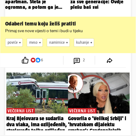
apartman. Šteta je
za sve generacije: Ovdje
ogromna, a potom ga je
plešu baš svi
šokirao i e-mail od
Bookinga
Odaberi temu koju želiš pratiti
Primaj sve nove vijesti o temi i budi u tijeku
povrće
meso
namirnice
kuhanje
6
2