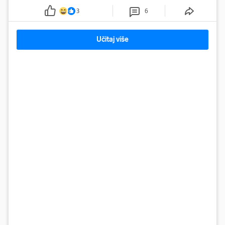
3
6
Učitaj više