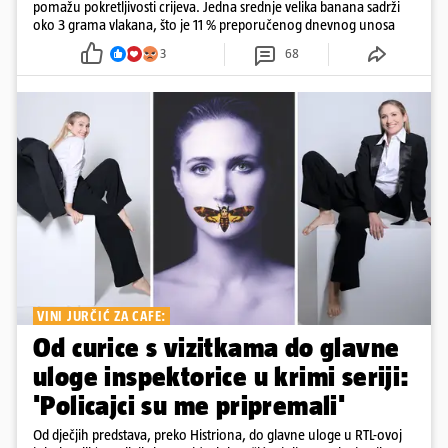
pomažu pokretljivosti crijeva. Jedna srednje velika banana sadrži
oko 3 grama vlakana, što je 11 % preporučenog dnevnog unosa
3
68
VINI JURČIĆ ZA CAFE:
Od curice s vizitkama do glavne
uloge inspektorice u krimi seriji:
'Policajci su me pripremali'
Od dječjih predstava, preko Histriona, do glavne uloge u RTL-ovoj