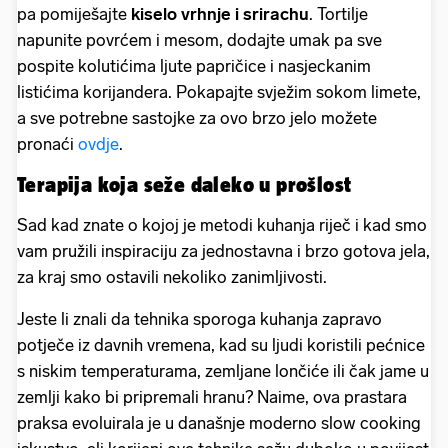
pa pomiješajte
kiselo vrhnje i srirachu
. Tortilje
napunite povrćem i mesom, dodajte umak pa sve
pospite kolutićima ljute papričice i nasjeckanim
listićima korijandera. Pokapajte svježim sokom limete,
a sve potrebne sastojke za ovo brzo jelo možete
pronaći
ovdje
.
Terapija koja seže daleko u prošlost
Sad kad znate o kojoj je metodi kuhanja riječ i kad smo
vam pružili inspiraciju za jednostavna i brzo gotova jela,
za kraj smo ostavili nekoliko zanimljivosti.
Jeste li znali da tehnika sporoga kuhanja zapravo
potječe iz davnih vremena, kad su ljudi koristili pećnice
s niskim temperaturama, zemljane lončiće ili čak jame u
zemlji kako bi pripremali hranu? Naime, ova prastara
praksa evoluirala je u današnje moderno slow cooking