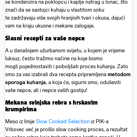
se kondenzira na poklopcu i kaplje natrag u lonac, što
znači da se sastojci kuhaju u vlastitom soku
te zadržavaju više svojih hranjivih tvari i okusa, dajući
vam na kraju ukusne i mekane zalogaje.
Slasni recepti za vaše nepce
A u današnjem užurbanom svijetu, u kojem je vrijeme
luksuz, često tražimo načine na koje bismo
mogli pojednostaviti i poboljšati proces kuhanja. Zato
smo za vas izabrali dva recepta pripremljena
metodom
sporoga kuhanja
, a koja će, sigurni smo, oduševiti
vaše nepce, ali i nepce vaših gostiju!
Mekana svinjska rebra s hrskavim
krumpirima
Meso iz linije
Slow Cooked Selection
iz PIK-a
Vrbovec već je prošlo slow cooking proces, a rezultat