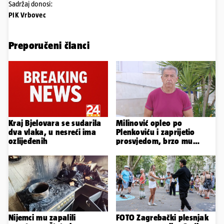
Sadržaj donosi:
PIK Vrbovec
Preporučeni članci
Kraj Bjelovara se sudarila
Milinović opleo po
dva vlaka, u nesreći ima
Plenkoviću i zaprijetio
ozlijeđenih
prosvjedom, brzo mu
stigao odgovor građana
Gospića
Nijemci mu zapalili
FOTO Zagrebački plesnjak