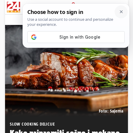
PRIJAVA
Native sadržaj
Komentari
2
Foto: Sajema
SLOW COOKING DELICIJE
Kako pripremiti sočno i mekano