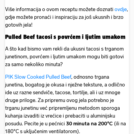
Više informacija o ovom receptu možete doznati
ovdje
,
gdje možete pronaći i inspiraciju za još ukusnih i brzo
gotovih jela!
Pulled Beef tacosi s povrćem i ljutim umakom
A što kad bismo vam rekli da ukusni tacosi s trganom
junetinom, povrćem i ljutim umakom mogu biti gotovi
za samo nekoliko minuta?
PIK Slow Cooked Pulled Beef
, odnosno trgana
junetina, bogatog je okusa i nježne teksture, a odlično
ide uz razne sendviče, tacose, tortilje, ali i uz mnoge
druge priloge. Za pripremu ovog jela potrebno je
trganu junetinu već pripremljenu metodom sporoga
kuhanja izvaditi iz vrećice i prebaciti u aluminijsku
posudu. Pecite je u pećnici
30 minuta na 200°C
(ili na
180°C s uključenim ventilatorom).