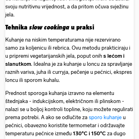
svoju nutritivnu vrijednost, a da pritom očuva svježinu
jela.
Tehnika
slow cookinga
u praksi
Kuhanje na niskim temperaturama nije rezervirano
samo za koljenicu ili rebrica. Ovu metodu prakticiraju i
u pripremi vegetarijanskih jela, poput onih
s lećom i
slanutkom
. Idealna je za kuhanje u loncu za spravljanje
raznih variva, juha ili curryja, pečenje u pećnici, ekspres
loncu ili sporom kuhalu.
Prednost sporoga kuhanja izravno na elementu
štednjaka - indukcijskom, električnom ili plinskom -
nalazi se u boljoj kontroli topline, koju možete regulirati
prema potrebi. A ako se odlučite za
sporo kuhanje
u
pećnici, obavezno koristite termometar i održavajte
temperaturu pećnice između
130°C i 150°C
za dugo