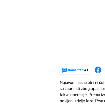
Komentari
43
Najavom nisu sretni ni šefo
su zabrinuti zbog opasnos
takve operacije. Prema izr
odvijao u dvije faze. Prva 