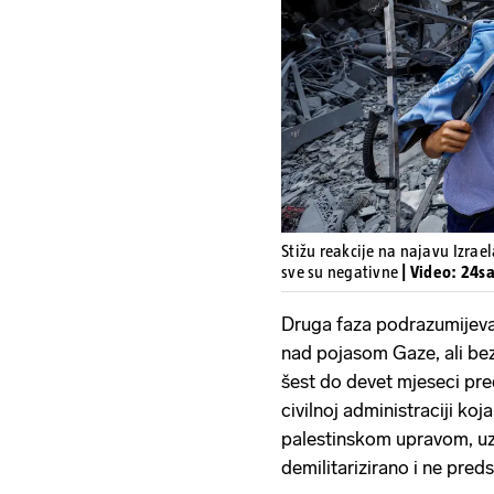
Stižu reakcije na najavu Izrae
sve su negativne
| Video: 24s
Druga faza podrazumijeva
nad pojasom Gaze, ali bez
šest do devet mjeseci pre
civilnoj administraciji ko
palestinskom upravom, uz
demilitarizirano i ne predst