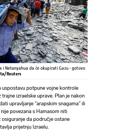
Pokretanje videa...
la i Netanyahua da će okupirati Gazu - gotovo
ata/Reuters
 uspostavu potpune vojne kontrole
 trajne izraelske uprave. Plan je nakon
dati upravljanje "arapskim snagama" ili
ja nije povezana s Hamasom niti
 osiguranje da područje ostane
avlja prijetnju Izraelu.