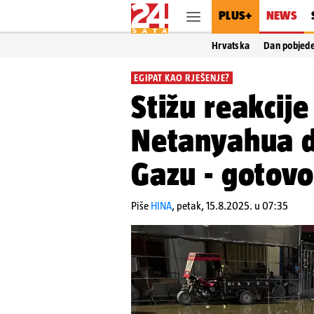
PLUS+
NEWS
Hrvatska
Dan pobjed
EGIPAT KAO RJEŠENJE?
Stižu reakcije
Netanyahua d
Gazu - gotovo
Piše
HINA
,
petak, 15.8.2025. u 07:35