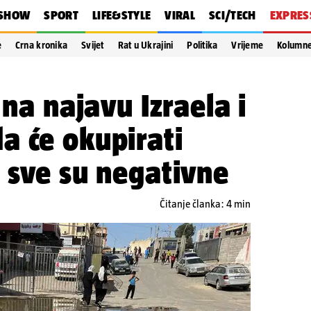
SHOW
SPORT
LIFE&STYLE
VIRAL
SCI/TECH
EXPRES
e
Crna kronika
Svijet
Rat u Ukrajini
Politika
Vrijeme
Kolumn
 na najavu Izraela i
a će okupirati
 sve su negativne
Čitanje članka: 4 min