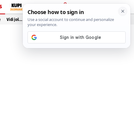
S
PRIJAVA
e
Vidi još…