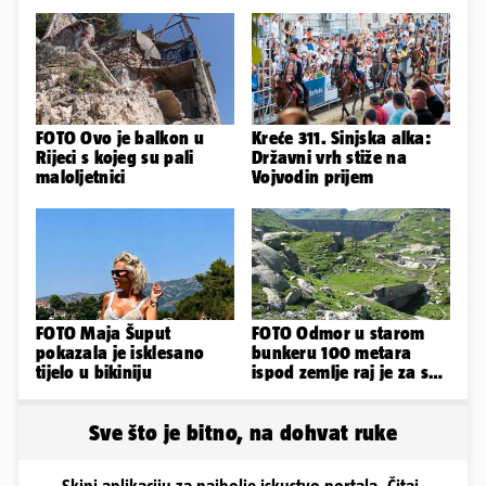
FOTO Ovo je balkon u
Kreće 311. Sinjska alka:
Rijeci s kojeg su pali
Državni vrh stiže na
maloljetnici
Vojvodin prijem
FOTO Maja Šuput
FOTO Odmor u starom
pokazala je isklesano
bunkeru 100 metara
tijelo u bikiniju
ispod zemlje raj je za sva
vaša osjetila
Sve što je bitno, na dohvat ruke