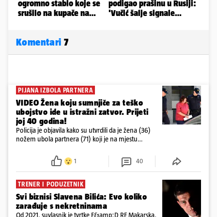
Komentari
7
PIJANA IZBOLA PARTNERA
VIDEO Žena koju sumnjiče za teško
ubojstvo ide u istražni zatvor. Prijeti
joj 40 godina!
Policija je objavila kako su utvrdili da je žena (36)
nožem ubola partnera (71) koji je na mjestu
preminuo. Imala je 2,03 promila. U nedjelju su je
ispitali i poslali u istražni zatvor
1
40
TRENER I PODUZETNIK
Svi biznisi Slavena Bilića: Evo koliko
zarađuje s nekretninama
Od 2021. suvlasnik je tvrtke F&amp;D RE Makarska,