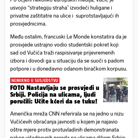
usvojio “strategiju straha” izvodeći huligane i
privatne zaštitatre na ulice i suprotstavljajući ih
prosvjednicima.
Među ostalim, francuski Le Monde konstatira da je
prosvjede ustrajno vodio studentski pokret koji
sad od Vučića traži raspisivanje prijevremenih
izbora i dovodi ga u situaciju da se suoči s padom
potpore i u donedavno odanom biračkom korpusu.
NEMIRNO U SUSJEDSTVU
FOTO Nastavljaju se prosvjedi u
Srbiji. Policija na ulicama, ljudi
poručili: Učite kćeri da se tuku!
Američka mreža CNN referirala se na jedno u nizu
Vučićevih obraćanja javnosti u kojem je najavio
oštre mjere protiv protuvladinih demonstranata
nakon višednevnih nereda na ulicama diljem Srbije,