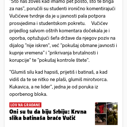
"Što nas zoveš kad imamo pet posto, što te briga
za nas", poručili su studenti ironično komentirajući
Vučićeve tvrdnje da je u javnosti pala potpora
prosvjedima i studentskom pokretu. Vučićev
prijedlog salvom oštrih komentara dočekala je i
oporba, optužujući šefa države da njegov poziv na
dijalog "nije iskren", već "pokušaj obmane javnosti i
kupnje vremena" i "prikrivanja brutalnosti i
korupcije" te "pokušaj kontrole štete".
"Glumiš silu kad hapsiš, prijetiš i batinaš, a kad
vidiš da te se nitko ne plaši, glumiš mirotvorca.
Kukavica, a ne lider", jedna je od poruka iz
oporbenog bloka.
LOV NA GRAĐANE
Oni su tu da biju Srbiju: Krvna
slika batinaša braće Vučić