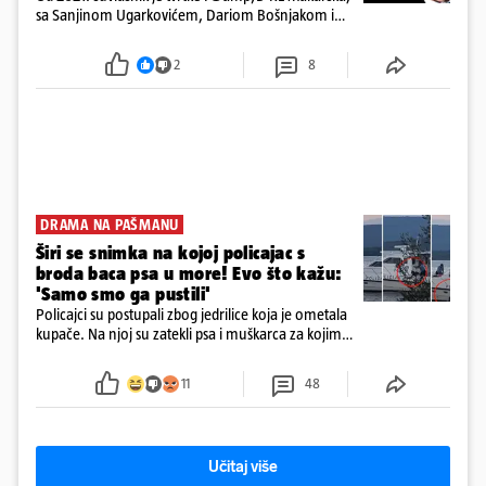
sa Sanjinom Ugarkovićem, Dariom Bošnjakom i
Dobrislavom Hrkaćem. Tvrtka je registrirana za
poslovanje nekretninama, a od osnutka nema
2
8
zaposlenih
DRAMA NA PAŠMANU
Širi se snimka na kojoj policajac s
broda baca psa u more! Evo što kažu:
'Samo smo ga pustili'
Policajci su postupali zbog jedrilice koja je ometala
kupače. Na njoj su zatekli psa i muškarca za kojim
se od ranije trage. Muškarac je pružao otpor te su
ga uhitili, a psa je preuzeo komunalni redar
11
48
Učitaj više