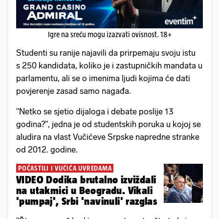
Igre na sreću mogu izazvati ovisnost. 18+
Studenti su ranije najavili da prirpemaju svoju istu
s 250 kandidata, koliko je i zastupničkih mandata u
parlamentu, ali se o imenima ljudi kojima će dati
povjerenje zasad samo nagađa.
"Netko se sjetio dijaloga i debate poslije 13
godina?", jedna je od studentskih poruka u kojoj se
aludira na vlast Vučićeve Srpske napredne stranke
od 2012. godine.
POČASTILI I VUĆIĆA UVREDAMA
VIDEO Dodika brutalno izviždali
na utakmici u Beogradu. Vikali
'pumpaj', Srbi 'navinuli' razglas