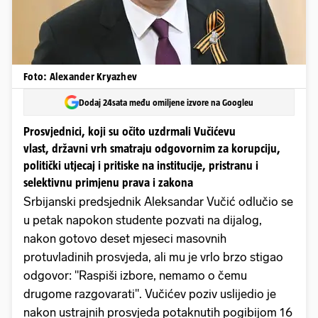
Foto: Alexander Kryazhev
Dodaj 24sata među omiljene izvore na Googleu
Prosvjednici, koji su očito uzdrmali Vučićevu
vlast, državni vrh smatraju odgovornim za korupciju,
politički utjecaj i pritiske na institucije, pristranu i
selektivnu primjenu prava i zakona
Srbijanski predsjednik Aleksandar Vučić odlučio se
u petak napokon studente pozvati na dijalog,
nakon gotovo deset mjeseci masovnih
protuvladinih prosvjeda, ali mu je vrlo brzo stigao
odgovor: "Raspiši izbore, nemamo o čemu
drugome razgovarati". Vučićev poziv uslijedio je
nakon ustrajnih prosvjeda potaknutih pogibijom 16