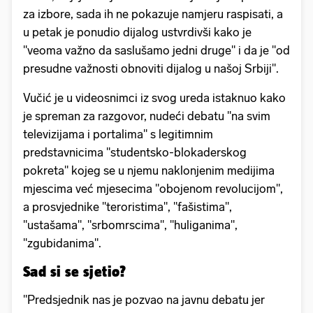
za izbore, sada ih ne pokazuje namjeru raspisati, a
u petak je ponudio dijalog ustvrdivši kako je
"veoma važno da saslušamo jedni druge" i da je "od
presudne važnosti obnoviti dijalog u našoj Srbiji".
Vučić je u videosnimci iz svog ureda istaknuo kako
je spreman za razgovor, nudeći debatu "na svim
televizijama i portalima" s legitimnim
predstavnicima "studentsko-blokaderskog
pokreta" kojeg se u njemu naklonjenim medijima
mjescima već mjesecima "obojenom revolucijom",
a prosvjednike "teroristima", "fašistima",
"ustašama", "srbomrscima", "huliganima",
"zgubidanima".
Sad si se sjetio?
"Predsjednik nas je pozvao na javnu debatu jer