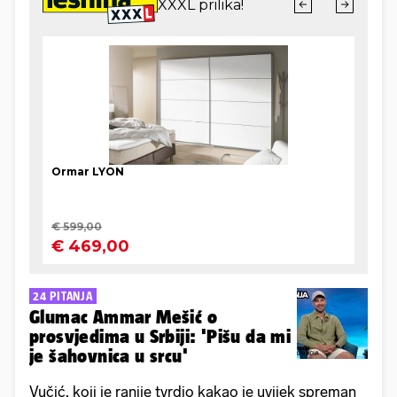
24 PITANJA
Glumac Ammar Mešić o
prosvjedima u Srbiji: 'Pišu da mi
je šahovnica u srcu'
Vučić, koji je ranije tvrdio kakao je uvijek spreman