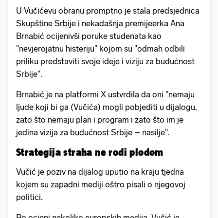
U Vučićevu obranu promptno je stala predsjednica
Skupštine Srbije i nekadašnja premijeerka Ana
Brnabić ocijenivši poruke studenata kao
"nevjerojatnu histeriju" kojom su "odmah odbili
priliku predstaviti svoje ideje i viziju za budućnost
Srbije".
Brnabić je na platformi X ustvrdila da oni "nemaju
ljude koji bi ga (Vučića) mogli pobjediti u dijalogu,
zato što nemaju plan i program i zato što im je
jedina vizija za budućnost Srbije – nasilje".
Strategija straha ne rodi plodom
Vučić je poziv na dijalog uputio na kraju tjedna
kojem su zapadni mediji oštro pisali o njegovoj
politici.
Po ocjeni nekoliko europskih medija, Vučić je