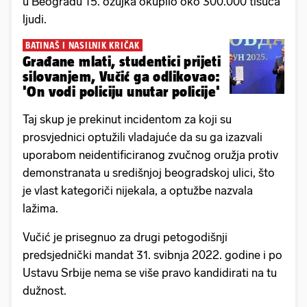
u Beogradu 15. ožujka okupilo oko 300.000 tisuća
ljudi.
BATINAŠ I NASILNIK KRIČAK
Građane mlati, studentici prijeti
silovanjem, Vučić ga odlikovao:
'On vodi policiju unutar policije'
Taj skup je prekinut incidentom za koji su
prosvjednici optužili vladajuće da su ga izazvali
uporabom neidentificiranog zvučnog oružja protiv
demonstranata u središnjoj beogradskoj ulici, što
je vlast kategoriči nijekala, a optužbe nazvala
lažima.
Vučić je prisegnuo za drugi petogodišnji
predsjednički mandat 31. svibnja 2022. godine i po
Ustavu Srbije nema se više pravo kandidirati na tu
dužnost.