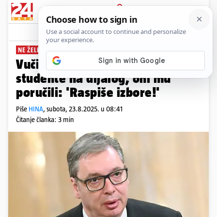
PRIJAVA
News
Komentari
7
NE ŽELE RAZGOVOR
Vučićev nakon 10 mjeseci poziva
studente na dijalog, oni mu
poručili: 'Raspiše izbore!'
Piše
HINA
,
subota, 23.8.2025. u 08:41
Čitanje članka: 3 min