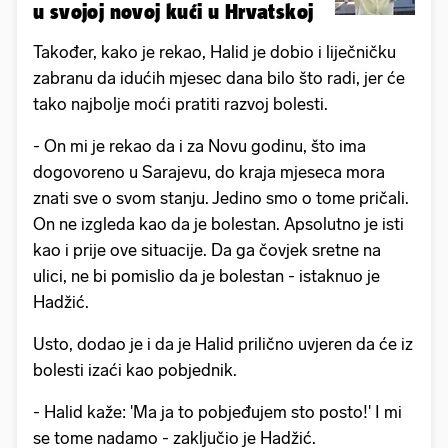
u svojoj novoj kući u Hrvatskoj
Također, kako je rekao, Halid je dobio i liječničku
zabranu da idućih mjesec dana bilo što radi, jer će
tako najbolje moći pratiti razvoj bolesti.
- On mi je rekao da i za Novu godinu, što ima
dogovoreno u Sarajevu, do kraja mjeseca mora
znati sve o svom stanju. Jedino smo o tome pričali.
On ne izgleda kao da je bolestan. Apsolutno je isti
kao i prije ove situacije. Da ga čovjek sretne na
ulici, ne bi pomislio da je bolestan - istaknuo je
Hadžić.
Usto, dodao je i da je Halid prilično uvjeren da će iz
bolesti izaći kao pobjednik.
- Halid kaže: 'Ma ja to pobjeđujem sto posto!' I mi
se tome nadamo - zaključio je Hadžić.