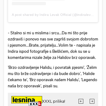
A post shared by Indira Levak Official (@indiralevak)
- Stalno si mi u mislima i srcu...Da mi što prije
ozdraviš i ponovo nas sve zagrliš svojom dobrotom
i pjesmom...Brate, prijatelju...Volim te - napisala je
Indira ispod fotografije s Bešlićem, dok su se u
komentarima nizale želje za Halidov brz oporavak.
'Brzo ozdravljenje Halidu, i povratak pjesmi', 'Želim
mu što brže ozdravljenje i da bude dobro', 'Halide
čekamo te', 'Brz oporavak našem Halidu', 'Legendo
naša brz oporavak', pisali su.