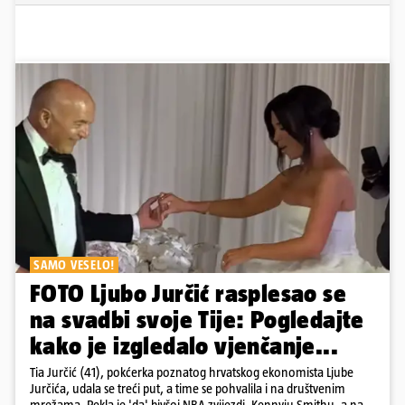
SAMO VESELO!
FOTO Ljubo Jurčić rasplesao se
na svadbi svoje Tije: Pogledajte
kako je izgledalo vjenčanje...
Tia Jurčić (41), pokćerka poznatog hrvatskog ekonomista Ljube
Jurčića, udala se treći put, a time se pohvalila i na društvenim
mrežama. Rekla je 'da' bivšoj NBA zvijezdi, Kennyju Smithu, a na