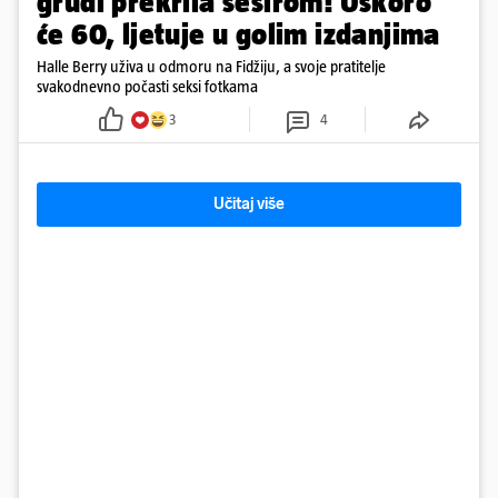
grudi prekrila šeširom! Uskoro
će 60, ljetuje u golim izdanjima
Halle Berry uživa u odmoru na Fidžiju, a svoje pratitelje
svakodnevno počasti seksi fotkama
3
4
Učitaj više