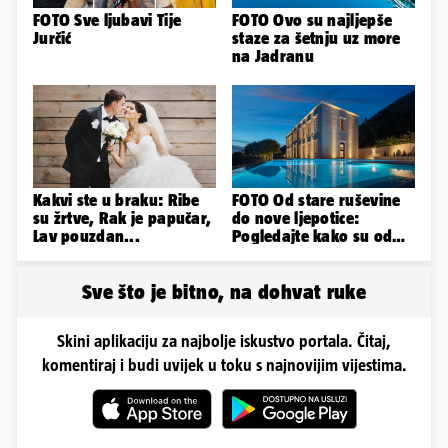
FOTO Sve ljubavi Tije
FOTO Ovo su najljepše
Jurčić
staze za šetnju uz more
na Jadranu
Kakvi ste u braku: Ribe
FOTO Od stare ruševine
su žrtve, Rak je papučar,
do nove ljepotice:
Lav pouzdan...
Pogledajte kako su od
škole u Podstrani
napravili vilu
Sve što je bitno, na dohvat ruke
Skini aplikaciju za najbolje iskustvo portala. Čitaj,
komentiraj i budi uvijek u toku s najnovijim vijestima.