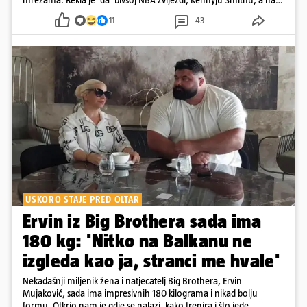
snimkama i fotografijama je pokazala vesele trenutke s vjenčanja
11
43
USKORO STAJE PRED OLTAR
Ervin iz Big Brothera sada ima
180 kg: 'Nitko na Balkanu ne
izgleda kao ja, stranci me hvale'
Nekadašnji miljenik žena i natjecatelj Big Brothera, Ervin
Mujaković, sada ima impresivnih 180 kilograma i nikad bolju
formu. Otkrio nam je gdje se nalazi, kako trenira i što jede...