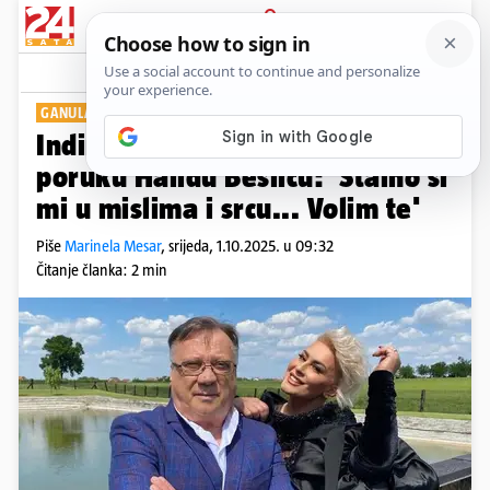
PRIJAVA
Show
Komentari
0
GANULA MNOGE
Indira Levak poslala je dirljivu
poruku Halidu Bešliću: 'Stalno si
mi u mislima i srcu... Volim te'
Piše
Marinela Mesar
,
srijeda, 1.10.2025. u 09:32
Čitanje članka: 2 min