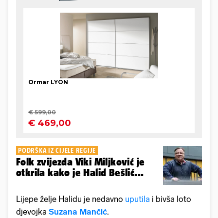
PODRŠKA IZ CIJELE REGIJE
Folk zvijezda Viki Miljković je
otkrila kako je Halid Bešlić...
Lijepe želje Halidu je nedavno
uputila
i bivša loto
djevojka
Suzana Mančić
.