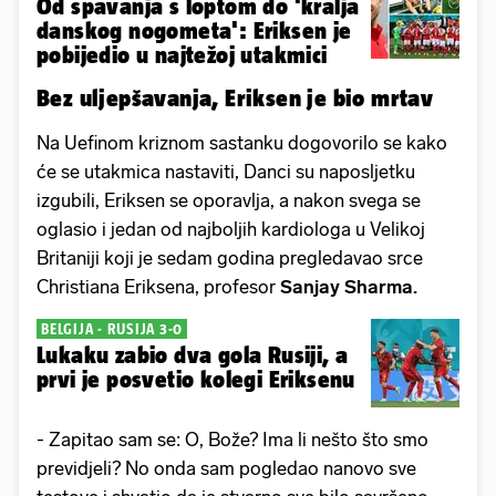
Od spavanja s loptom do 'kralja
danskog nogometa': Eriksen je
pobijedio u najtežoj utakmici
Bez uljepšavanja, Eriksen je bio mrtav
Na Uefinom kriznom sastanku dogovorilo se kako
će se utakmica nastaviti, Danci su naposljetku
izgubili, Eriksen se oporavlja, a nakon svega se
oglasio i jedan od najboljih kardiologa u Velikoj
Britaniji koji je sedam godina pregledavao srce
Christiana Eriksena, profesor
Sanjay Sharma.
BELGIJA - RUSIJA 3-0
Lukaku zabio dva gola Rusiji, a
prvi je posvetio kolegi Eriksenu
- Zapitao sam se: O, Bože? Ima li nešto što smo
previdjeli? No onda sam pogledao nanovo sve