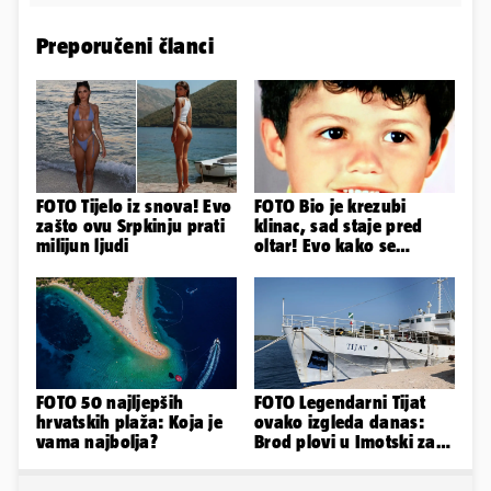
Preporučeni članci
FOTO Tijelo iz snova! Evo
FOTO Bio je krezubi
zašto ovu Srpkinju prati
klinac, sad staje pred
milijun ljudi
oltar! Evo kako se
mijenjao jedan od
najvećih...
FOTO 50 najljepših
FOTO Legendarni Tijat
hrvatskih plaža: Koja je
ovako izgleda danas:
vama najbolja?
Brod plovi u Imotski za
samo 20.000 eura