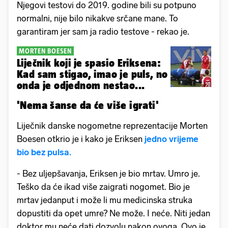
Njegovi testovi do 2019. godine bili su potpuno
normalni, nije bilo nikakve srčane mane. To
garantiram jer sam ja radio testove - rekao je.
MORTEN BOESEN
Liječnik koji je spasio Eriksena:
Kad sam stigao, imao je puls, no
onda je odjednom nestao...
'Nema šanse da će više igrati'
Liječnik danske nogometne reprezentacije Morten
Boesen otkrio je i kako je Eriksen
jedno vrijeme
bio bez pulsa.
- Bez uljepšavanja, Eriksen je bio mrtav. Umro je.
Teško da će ikad više zaigrati nogomet. Bio je
mrtav jedanput i može li mu medicinska struka
dopustiti da opet umre? Ne može. I neće. Niti jedan
doktor mu neće dati dozvolu nakon ovoga. Ovo je