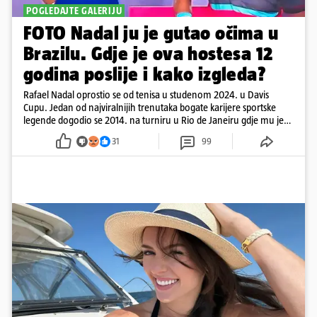
POGLEDAJTE GALERIJU
FOTO Nadal ju je gutao očima u
Brazilu. Gdje je ova hostesa 12
godina poslije i kako izgleda?
Rafael Nadal oprostio se od tenisa u studenom 2024. u Davis
Cupu. Jedan od najviralnijih trenutaka bogate karijere sportske
legende dogodio se 2014. na turniru u Rio de Janeiru gdje mu je
pažnju odvlačila ljepotica iza klupe
31
99