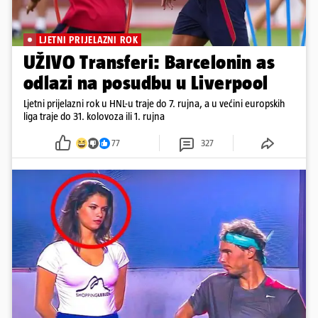
LJETNI PRIJELAZNI ROK
UŽIVO Transferi: Barcelonin as
odlazi na posudbu u Liverpool
Ljetni prijelazni rok u HNL-u traje do 7. rujna, a u većini europskih
liga traje do 31. kolovoza ili 1. rujna
77
327