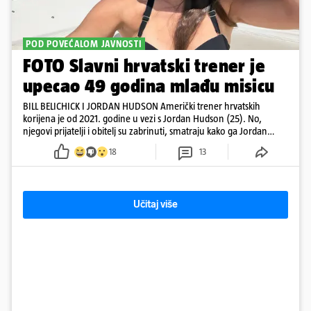
POD POVEĆALOM JAVNOSTI
FOTO Slavni hrvatski trener je
upecao 49 godina mlađu misicu
BILL BELICHICK I JORDAN HUDSON Američki trener hrvatskih
korijena je od 2021. godine u vezi s Jordan Hudson (25). No,
njegovi prijatelji i obitelj su zabrinuti, smatraju kako ga Jordan
kontrolira
18
13
Učitaj više