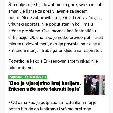
Što dulje traje taj 'downtime' to gore, svaka minuta
smanjuje šanse za preživljavanje za sedam
posto. Ali ne zaboravite, on je mlad i zdrav čovjek,
vrhunski sportaš, nije poput starijih koji imaju
srčane probleme. Ovaj momak ima fantastičnu
cirkulaciju. Obično, ako je netko proveo pet ili šest
minuta u 'downtimeu', ako ga povrate, nalazi se u
kritičnom stanju i treba ga priključiti na respirator.
Potvrdio je kako s Eriksenovim srcem nikad nije
bilo problema:
ZABRANIT ĆE MU IGRATI
'Ovo je vjerojatno kraj karijere.
Eriksen više neće taknuti loptu'
- Od dana kad je potpisao za Tottenham moj je
posao bio da ga testiramo i vršimo pretrage.