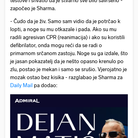
testove i shvatio da je stvarno sve bilo savršeno -
započeo je Sharma.
- Čudo da je živ. Samo sam vidio da je potrčao k
lopti, a noge su mu otkazale i pada. Ako su mu
radili agresivan CPR (reanimacija) i ako su koristili
defibrilator, onda mogu reći da se radi o
primarnom srčanom zastoju. Noge su ga izdale, što
je jasan pokazatelj da je nešto opasno krenulo po
zlu, postao je mekan i samo se srušio. Vjerojatno je
mozak ostao bez kisika - razglabao je Sharma za
Daily Mail
pa dodao: