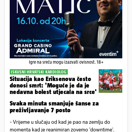
Igre na sreću mogu izazvati ovisnost. 18+
ISKUSNI HRVATSKI KARDIOLOG
Situacija kao Eriksenova često
donosi smrt: 'Moguće je da je
nedavna bolest utjecala na srce'
Svaka minuta smanjuje šanse za
preživljavanje 7 posto
- Vrijeme u slučaju od kad je pao na zemlju do
momenta kad je reanimiran zovemo 'downtime'.