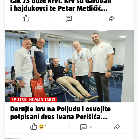
čak 73 doze krvi. Krv su darovali
i hajdukovci te Petar Metličić...
SPLITSKI HUMANITARCI
Darujte krv na Poljudu i osvojite
potpisani dres Ivana Perišića...
1
2