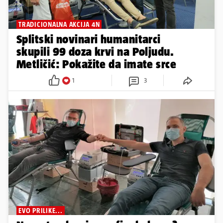
TRADICIONALNA AKCIJA 4N
Splitski novinari humanitarci
skupili 99 doza krvi na Poljudu.
Metličić: Pokažite da imate srce
1
3
EVO PRILIKE...