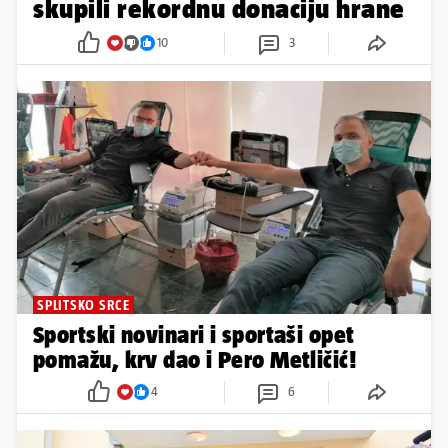
skupili rekordnu donaciju hrane
10
3
SPLITSKO SRCE
Sportski novinari i sportaši opet
pomažu, krv dao i Pero Metličić!
4
6