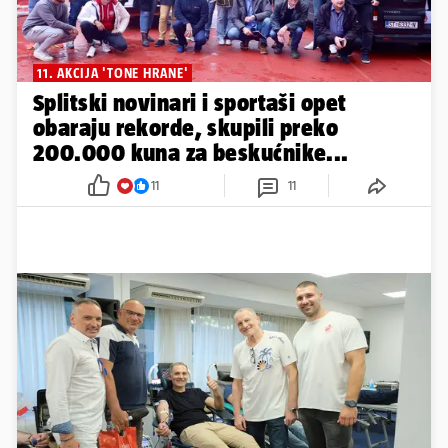
11. AKCIJA 'TONE HRANE'
Splitski novinari i sportaši opet
obaraju rekorde, skupili preko
200.000 kuna za beskućnike...
11
11