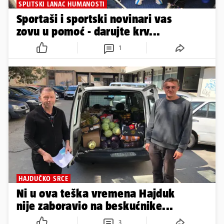
SPLITSKI LANAC HUMANOSTI
Sportaši i sportski novinari vas
zovu u pomoć - darujte krv...
1
HAJDUČKO SRCE
Ni u ova teška vremena Hajduk
nije zaboravio na beskućnike...
3