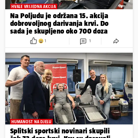
HVALE VRIJEDNA AKCIJA
Na Poljudu je održana 15. akcija
dobrovoljnog darivanja krvi. Do
sada je skupljeno oko 700 doza
1
1
HUMANOST NA DJELU
Splitski sportski novinari skupili