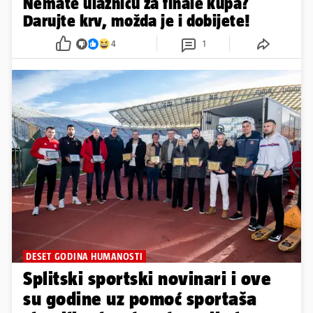
Nemate ulaznicu za finale kupa?
Darujte krv, možda je i dobijete!
4
1
DESET GODINA HUMANOSTI
Splitski sportski novinari i ove
su godine uz pomoć sportaša