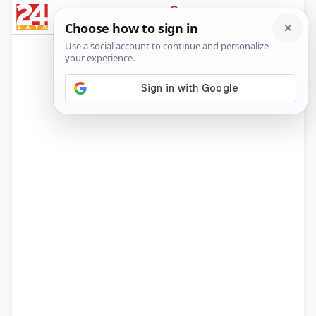
News
Show
Sport
Life&style
Video
Express
PRIJAVA