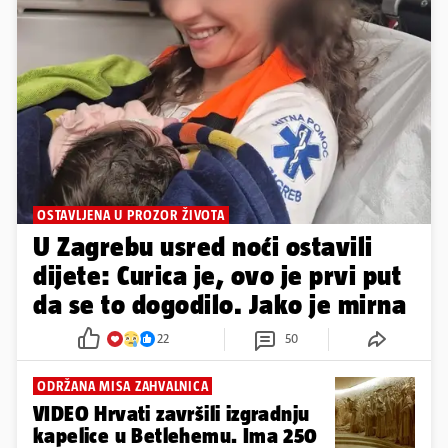
OSTAVLJENA U PROZOR ŽIVOTA
U Zagrebu usred noći ostavili
dijete: Curica je, ovo je prvi put
da se to dogodilo. Jako je mirna
22
50
ODRŽANA MISA ZAHVALNICA
VIDEO Hrvati završili izgradnju
kapelice u Betlehemu. Ima 250