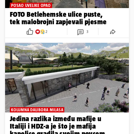
POSAO UVELIKE OPAO
FOTO Betlehemske ulice puste,
tek malobrojni zapjevali pjesme
2
3
KOLUMNA DALIBORA MILASA
Jedina razlika između mafije u
Italiji i HDZ-a je što je mafija
kapelice gradila svojim novcem