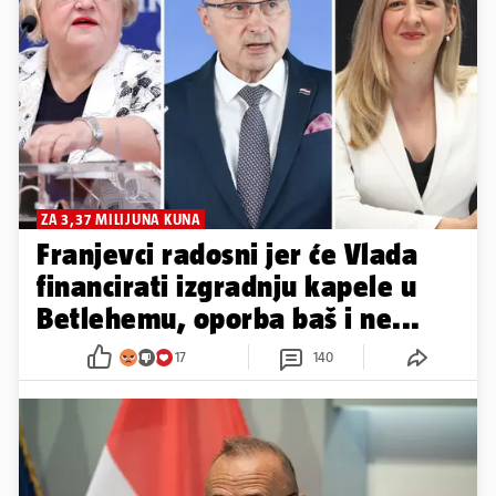
ZA 3,37 MILIJUNA KUNA
Franjevci radosni jer će Vlada
financirati izgradnju kapele u
Betlehemu, oporba baš i ne...
17
140