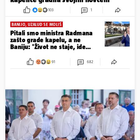
103
1
BANIJO, UZALUD SE MOLIŠ
Pitali smo ministra Radmana
zašto grade kapelu, a ne
Baniju: 'Život ne staje, ide
dalje...'
91
682