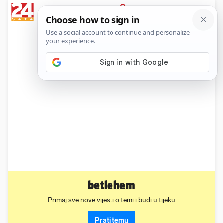
News
Show
Sport
Life&style
Video
Express
PRIJAVA
betlehem
Primaj sve nove vijesti o temi i budi u tijeku
Prati temu