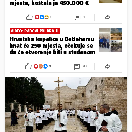
mjesta, koštala je 450.000 €
7
13
VIDEO: RADOVI PRI KRAJU
Hrvatska kapelica u Betlehemu
imat će 250 mjesta, očekuje se
da će otvorenje biti u studenom
20
83