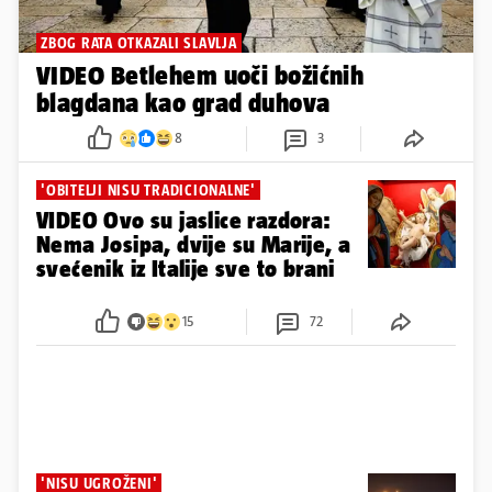
ZBOG RATA OTKAZALI SLAVLJA
VIDEO Betlehem uoči božićnih
blagdana kao grad duhova
8
3
'OBITELJI NISU TRADICIONALNE'
VIDEO Ovo su jaslice razdora:
Nema Josipa, dvije su Marije, a
svećenik iz Italije sve to brani
15
72
'NISU UGROŽENI'