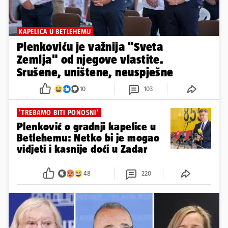
KAPELICA U BETLEHEMU
Plenkoviću je važnija "Sveta
Zemlja" od njegove vlastite.
Srušene, uništene, neuspješne
10
103
'TREBAMO BITI PONOSNI'
Plenković o gradnji kapelice u
Betlehemu: Netko bi je mogao
vidjeti i kasnije doći u Zadar
48
220