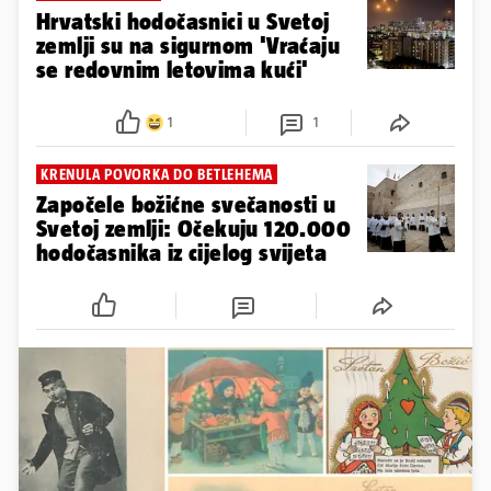
Hrvatski hodočasnici u Svetoj
zemlji su na sigurnom 'Vraćaju
se redovnim letovima kući'
1
1
KRENULA POVORKA DO BETLEHEMA
Započele božićne svečanosti u
Svetoj zemlji: Očekuju 120.000
hodočasnika iz cijelog svijeta