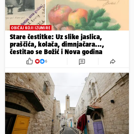
OBIČAJ KOJI IZUMIRE
Stare čestitke: Uz slike jaslica,
praščića, kolača, dimnjačara...,
čestitao se Božić i Nova godina
6