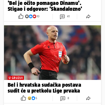
'Bel je očito pomagao Dinamu'.
Stigao i odgovor: 'Skandalozno'
10
41
U GRUZIJI
Bel i hrvatska sudačka postava
sudit će u pretkolu Lige prvaka
5
8