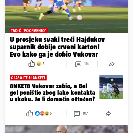
TADIĆ 'POCRVENIO'
U prosjeku svaki treći Hajdukov
suparnik dobije crveni karton!
Evo kako ga je dobio Vukovar
8
114
GLASAJTE U ANKETI
ANKETA Vukovar zabio, a Bel
gol poništio zbog lako kontakta
u skoku. Je li domaćin oštećen?
5
107