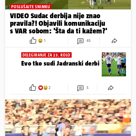
POSLUŠAJTE SNIMKU
VIDEO Sudac derbija nije znao
pravila?! Objavili komunikaciju
s VAR sobom: 'Šta da ti kažem?'
1
45
DELEGIRANJE ZA 23. KOLO
Evo tko sudi Jadranski derbi
2
5