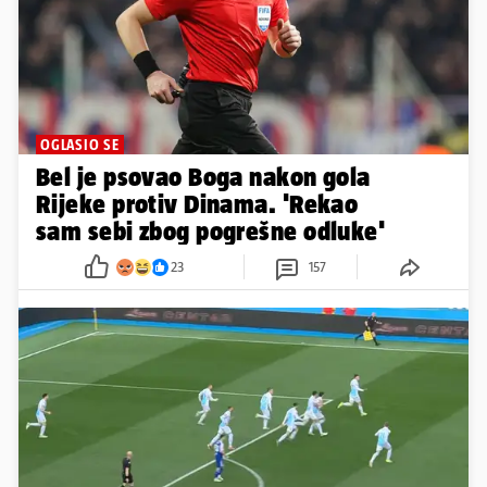
OGLASIO SE
Bel je psovao Boga nakon gola
Rijeke protiv Dinama. 'Rekao
sam sebi zbog pogrešne odluke'
23
157