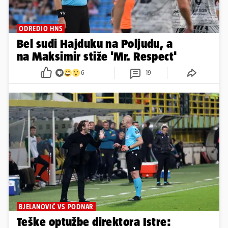
ODREDIO HNS
Bel sudi Hajduku na Poljudu, a
na Maksimir stiže 'Mr. Respect'
6
19
BJELANOVIĆ VS PODNAR
Teške optužbe direktora Istre: