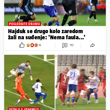
POGLEDAJTE OBJAVU
Hajduk se drugo kolo zaredom
žali na suđenje: 'Nema faula...'
16
110
DETALJI S UTAKMICE