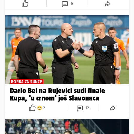
6
BORBA ZA SUNCE
Dario Bel na Rujevici sudi finale
Kupa, 'u crnom' još Slavonaca
2
12