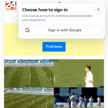
News
Show
Sport
Life&style
Video
Express
PRIJAVA
dario bel
Primaj sve nove vijesti o temi i budi u tijeku
Prati temu