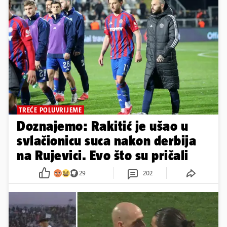
TREĆE POLUVRIJEME
Doznajemo: Rakitić je ušao u
svlačionicu suca nakon derbija
na Rujevici. Evo što su pričali
29
202