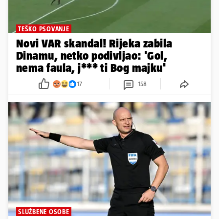
TEŠKO PSOVANJE
Novi VAR skandal! Rijeka zabila
Dinamu, netko podivljao: 'Gol,
nema faula, j*** ti Bog majku'
17
158
SLUŽBENE OSOBE