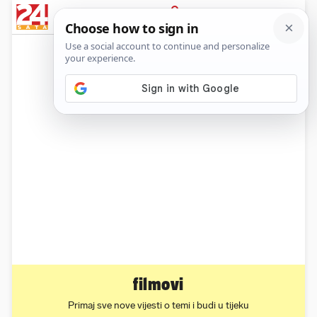
News
Show
Sport
Life&style
Video
Express
PRIJAVA
filmovi
Primaj sve nove vijesti o temi i budi u tijeku