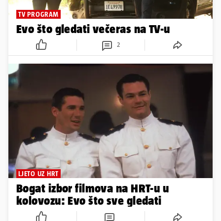
TV PROGRAM
Evo što gledati večeras na TV-u
2
LJETO UZ HRT
Bogat izbor filmova na HRT-u u
kolovozu: Evo što sve gledati