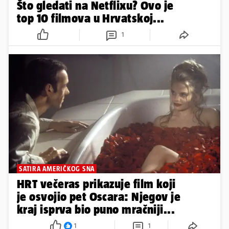
Što gledati na Netflixu? Ovo je
top 10 filmova u Hrvatskoj...
1
SATIRA AMERIČKOG SNA
HRT večeras prikazuje film koji
je osvojio pet Oscara: Njegov je
kraj isprva bio puno mračniji...
1
1