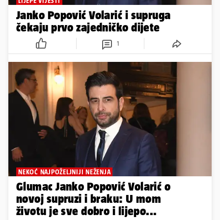
LIJEPE VIJESTI
Janko Popović Volarić i supruga
čekaju prvo zajedničko dijete
1
NEKOĆ NAJPOŽELJNIJI NEŽENJA
Glumac Janko Popović Volarić o
novoj supruzi i braku: U mom
životu je sve dobro i lijepo...