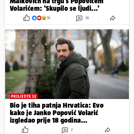
Malkovich na trgu s Popovićem
Volarićem: 'Skupilo se ljudi...'
10
36
PRISJETITE SE
Bio je tiha patnja Hrvatica: Evo
kako je Janko Popović Volarić
izgledao prije 18 godina...
2