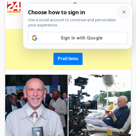
News
Show
Sport
Life&style
Video
Express
PRIJAVA
janko popović volarić
Primaj sve nove vijesti o temi i budi u tijeku
Prati temu