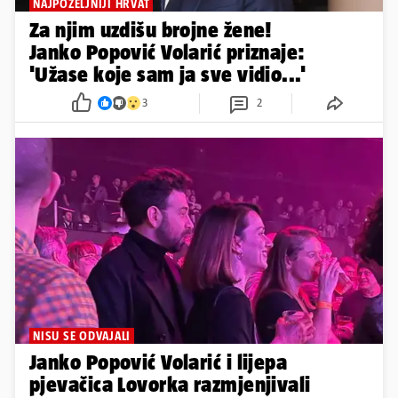
NAJPOŽELJNIJI HRVAT
Za njim uzdišu brojne žene!
Janko Popović Volarić priznaje:
'Užase koje sam ja sve vidio...'
3
2
NISU SE ODVAJALI
Janko Popović Volarić i lijepa
pjevačica Lovorka razmjenjivali