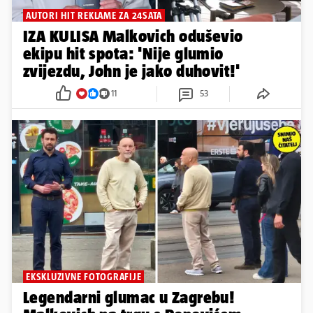
AUTORI HIT REKLAME ZA 24SATA
IZA KULISA Malkovich oduševio
ekipu hit spota: 'Nije glumio
zvijezdu, John je jako duhovit!'
11
53
EKSKLUZIVNE FOTOGRAFIJE
Legendarni glumac u Zagrebu!