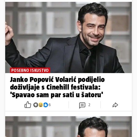
POSEBNO ISKUSTVO
Janko Popović Volarić podijelio
doživljaje s Cinehill festivala:
'Spavao sam par sati u šatoru'
6
2