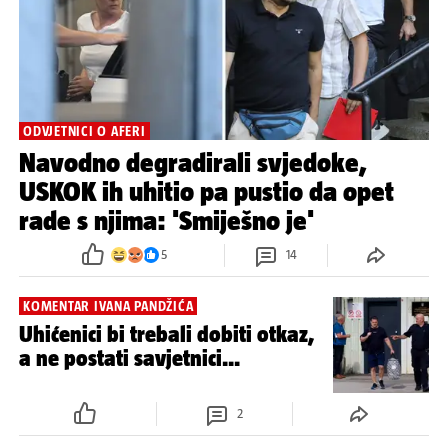
ODVJETNICI O AFERI
Navodno degradirali svjedoke,
USKOK ih uhitio pa pustio da opet
rade s njima: 'Smiješno je'
5
14
KOMENTAR IVANA PANDŽIĆA
Uhićenici bi trebali dobiti otkaz,
a ne postati savjetnici...
2