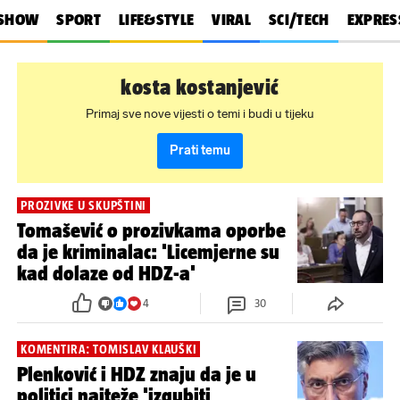
SHOW
SPORT
LIFE&STYLE
VIRAL
SCI/TECH
EXPRES
kosta kostanjević
Primaj sve nove vijesti o temi i budi u tijeku
Prati temu
PROZIVKE U SKUPŠTINI
Tomašević o prozivkama oporbe
da je kriminalac: 'Licemjerne su
kad dolaze od HDZ-a'
4
30
KOMENTIRA: TOMISLAV KLAUŠKI
Plenković i HDZ znaju da je u
politici najteže 'izgubiti