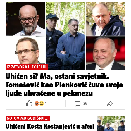
IZ ZATVORA U FOTELJU
Uhićen si? Ma, ostani savjetnik.
Tomašević kao Plenković čuva svoje
ljude uhvaćene u pekmezu
4
36
GOTOV MU GODIŠNJI...
Uhićeni Kosta Kostanjević u aferi