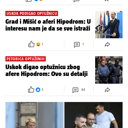
USKOK PODIGAO OPTUŽNICU
Grad i Mišić o aferi Hipodrom: U
interesu nam je da se sve istraži
1
1
PETORICA OPTUŽENIH
Uskok digao optužnicu zbog
afere Hipodrom: Ovo su detalji
3
44