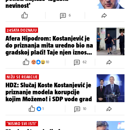
nevinost'
6
24SATA DOZNAJU
Afera Hipodrom: Kostanjević je
do priznanja mita uredno bio na
gradskoj plaći! Taje njen iznos...
10
62
NIŽU SE REAKCIJE
HDZ: Slučaj Koste Kostanjević je
priznanje modela korupcije
kojim Možemo! i SDP vode grad
1
10
'NISMO SVI ISTI'