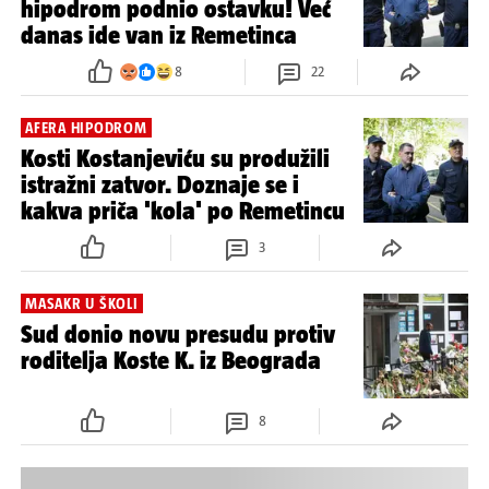
hipodrom podnio ostavku! Već
danas ide van iz Remetinca
8
22
AFERA HIPODROM
Kosti Kostanjeviću su produžili
istražni zatvor. Doznaje se i
kakva priča 'kola' po Remetincu
3
MASAKR U ŠKOLI
Sud donio novu presudu protiv
roditelja Koste K. iz Beograda
8