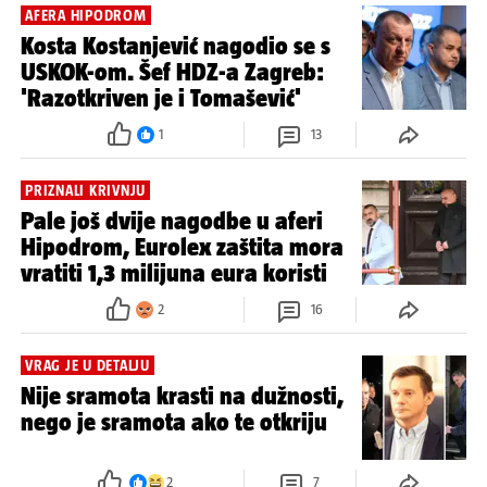
AFERA HIPODROM
Kosta Kostanjević nagodio se s
USKOK-om. Šef HDZ-a Zagreb:
'Razotkriven je i Tomašević'
1
13
PRIZNALI KRIVNJU
Pale još dvije nagodbe u aferi
Hipodrom, Eurolex zaštita mora
vratiti 1,3 milijuna eura koristi
2
16
VRAG JE U DETALJU
Nije sramota krasti na dužnosti,
nego je sramota ako te otkriju
2
7