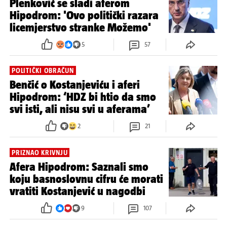
Plenković se sladi aferom
Hipodrom: 'Ovo politički razara
licemjerstvo stranke Možemo'
5
57
POLITIČKI OBRAČUN
Benčić o Kostanjeviću i aferi
Hipodrom: ‘HDZ bi htio da smo
svi isti, ali nisu svi u aferama’
2
21
PRIZNAO KRIVNJU
Afera Hipodrom: Saznali smo
koju basnoslovnu cifru će morati
vratiti Kostanjević u nagodbi
9
107