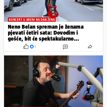
KONCERT U ARENI NA DAN ŽENA
Neno Belan spreman je ženama
pjevati četiri sata: Dovodim i
gošće, bit će spektakularno...
1