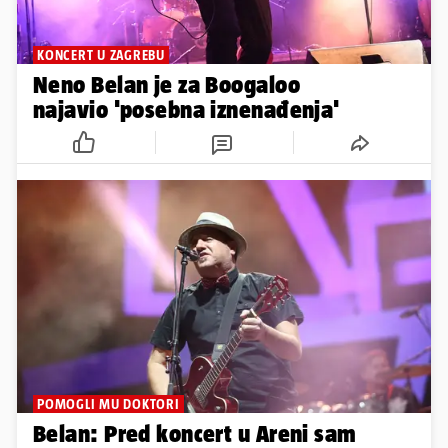
KONCERT U ZAGREBU
Neno Belan je za Boogaloo
najavio 'posebna iznenađenja'
POMOGLI MU DOKTORI
Belan: Pred koncert u Areni sam