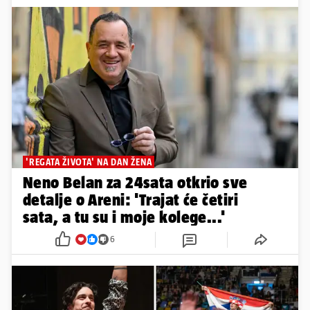
'REGATA ŽIVOTA' NA DAN ŽENA
Neno Belan za 24sata otkrio sve
detalje o Areni: 'Trajat će četiri
sata, a tu su i moje kolege...'
6