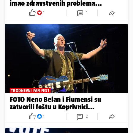
imao zdravstvenih problema...
1
1
TRODNEVNI PAN FEST
FOTO Neno Belan i Fiumensi su
zatvorili feštu u Koprivnici...
1
2