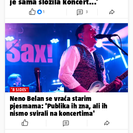
je sama složila koncert...'
1
3
'B SIDES'
Neno Belan se vraća starim
pjesmama: 'Publika ih zna, ali ih
nismo svirali na koncertima'